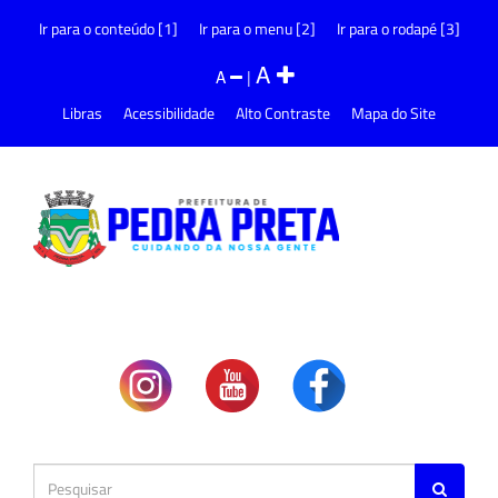
Ir para o conteúdo [1]
Ir para o menu [2]
Ir para o rodapé [3]
A
A
|
Libras
Acessibilidade
Alto Contraste
Mapa do Site