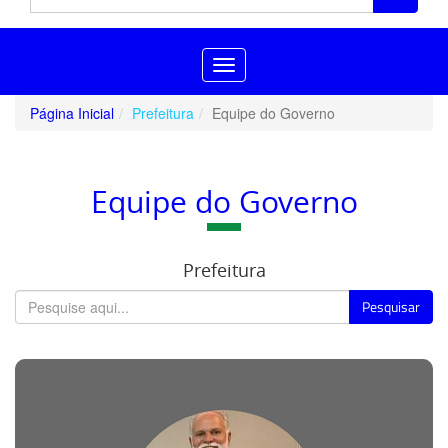
Toggle
navigation
Página Inicial
Prefeitura
Equipe do Governo
Equipe do Governo
Prefeitura
Pesquisar