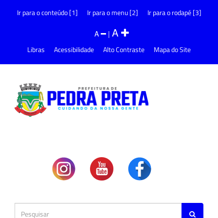
Ir para o conteúdo [1]
Ir para o menu [2]
Ir para o rodapé [3]
A
A
|
Libras
Acessibilidade
Alto Contraste
Mapa do Site