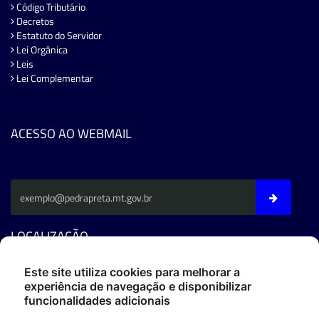
Código Tributário
Decretos
Estatuto do Servidor
Lei Orgânica
Leis
Lei Complementar
ACESSO AO WEBMAIL
LOCALIZAÇÃO
Este site utiliza cookies para melhorar a
Av. Fernando C. Da Costa - CEP: 78795-000 - Pedra Preta/MT
experiência de navegação e disponibilizar
Fone: (66) 3486-4400
funcionalidades adicionais
ouvidoria@pedrapreta.mt.gov.br