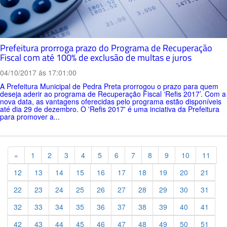
Prefeitura prorroga prazo do Programa de Recuperação
Fiscal com até 100% de exclusão de multas e juros
04/10/2017 ás 17:01:00
A Prefeitura Municipal de Pedra Preta prorrogou o prazo para quem
deseja aderir ao programa de Recuperação Fiscal ‘Refis 2017’. Com a
nova data, as vantagens oferecidas pelo programa estão disponíveis
até dia 29 de dezembro. O 'Refis 2017' é uma inciativa da Prefeitura
para promover a...
Previous
«
1
2
3
4
5
6
7
8
9
10
11
12
13
14
15
16
17
18
19
20
21
22
23
24
25
26
27
28
29
30
31
32
33
34
35
36
37
38
39
40
41
42
43
44
45
46
47
48
49
50
51