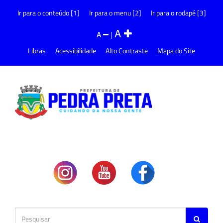
Ir para o conteúdo [1]
Ir para o menu [2]
Ir para o rodapé [3]
A
A
|
Libras
Acessibilidade
Alto Contraste
Mapa do Site