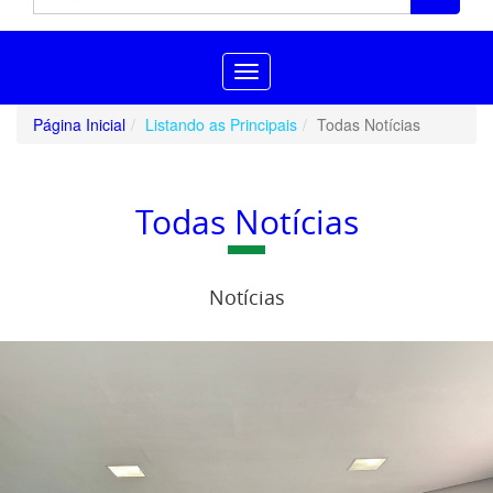
Toggle
navigation
Página Inicial
Listando as Principais
Todas Notícias
Todas Notícias
Notícias