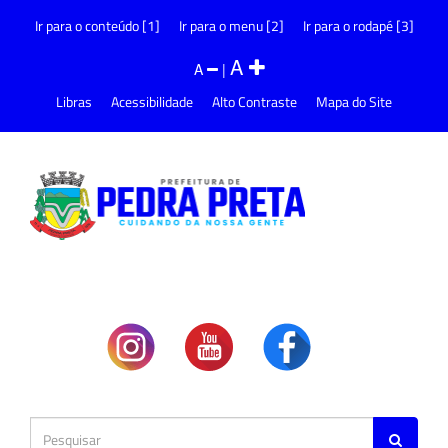
Ir para o conteúdo [1]
Ir para o menu [2]
Ir para o rodapé [3]
A
A
|
Libras
Acessibilidade
Alto Contraste
Mapa do Site