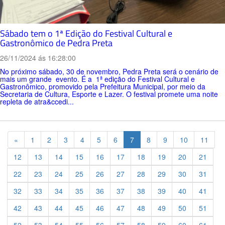
Sábado tem o 1ª Edição do Festival Cultural e
Gastronômico de Pedra Preta
26/11/2024 ás 16:28:00
No próximo sábado, 30 de novembro, Pedra Preta será o cenário de
mais um grande evento. É a 1ª edição do Festival Cultural e
Gastronômico, promovido pela Prefeitura Municipal, por meio da
Secretaria de Cultura, Esporte e Lazer. O festival promete uma noite
repleta de atra&ccedi...
Previous
«
1
2
3
4
5
6
7
8
9
10
11
12
13
14
15
16
17
18
19
20
21
22
23
24
25
26
27
28
29
30
31
32
33
34
35
36
37
38
39
40
41
42
43
44
45
46
47
48
49
50
51