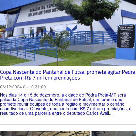
Copa Nascente do Pantanal de Futsal promete agitar Pedra
Preta com R$ 7 mil em premiações
06/12/2024 ás 10:31:00
Nos dias 14 e 15 de dezembro, a cidade de Pedra Preta-MT será
palco da Copa Nascente do Pantanal de Futsal, um torneio que
promete reunir equipes de toda a região e movimentar o cenário
esportivo local. O evento, que conta com R$ 7 mil em premiações, é
resultado de uma parceria entre o deputado Carlos Avall...