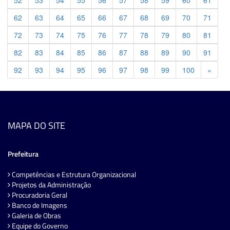
52
53
54
55
56
57
58
59
60
61
62
63
64
65
66
67
68
69
70
71
72
73
74
75
76
77
78
79
80
81
82
83
84
85
86
87
88
89
90
91
Previ
92
93
94
95
96
97
98
99
100
»
MAPA DO SITE
Prefeitura
Competências e Estrutura Organizacional
Projetos da Administração
Procuradoria Geral
Banco de Imagens
Galeria de Obras
Equipe do Governo