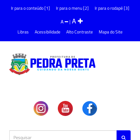
Ir para o conteúdo [1]
Ir para o menu [2]
Ir para o rodapé [3]
A
A
|
Libras
Acessibilidade
Alto Contraste
Mapa do Site