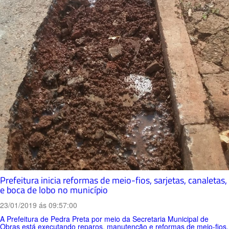
Prefeitura inicia reformas de meio-fios, sarjetas, canaletas,
e boca de lobo no município
23/01/2019 ás 09:57:00
A Prefeitura de Pedra Preta por meio da Secretaria Municipal de
Obras está executando reparos, manutenção e reformas de meio-fios,