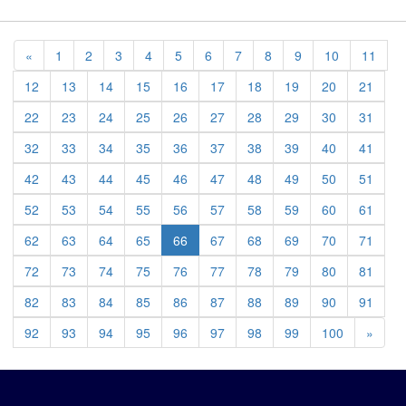
Previous
«
1
2
3
4
5
6
7
8
9
10
11
12
13
14
15
16
17
18
19
20
21
22
23
24
25
26
27
28
29
30
31
32
33
34
35
36
37
38
39
40
41
42
43
44
45
46
47
48
49
50
51
52
53
54
55
56
57
58
59
60
61
62
63
64
65
66
67
68
69
70
71
72
73
74
75
76
77
78
79
80
81
82
83
84
85
86
87
88
89
90
91
Previ
92
93
94
95
96
97
98
99
100
»