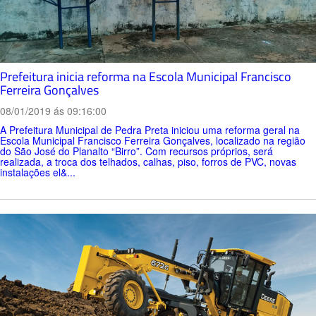
Prefeitura inicia reforma na Escola Municipal Francisco
Ferreira Gonçalves
08/01/2019 ás 09:16:00
A Prefeitura Municipal de Pedra Preta iniciou uma reforma geral na
Escola Municipal Francisco Ferreira Gonçalves, localizado na região
do São José do Planalto “Birro”. Com recursos próprios, será
realizada, a troca dos telhados, calhas, piso, forros de PVC, novas
instalações el&...