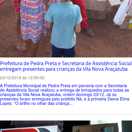
Prefeitura de Pedra Preta e Secretaria de Assistência Social
entregam presentes para crianças da Vila Nova Araçatuba
24/12/2018 ás 12:59:00
A Prefeitura Municipal de Pedra Preta em parceria com a Secretaria
de Assistência Social realizou a entrega de brinquedos para todas as
crianças da Vila Nova Araçatuba, ontem domingo 23/12. Já os
presentes foram entregues pelo prefeito Ná, e a primeira Dama Elma
Lopes. “O brilho no olhar das criança...