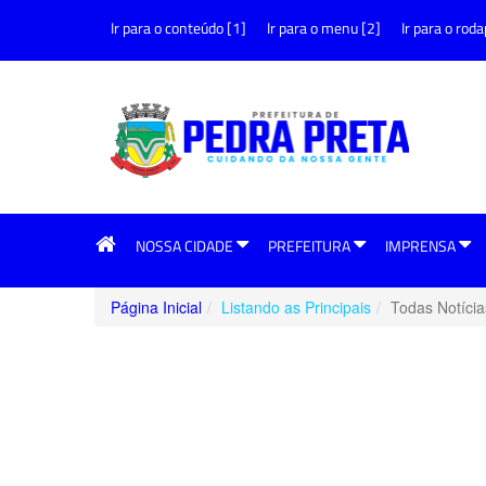
Ir para o conteúdo [1]
Ir para o menu [2]
Ir para o roda
NOSSA CIDADE
PREFEITURA
IMPRENSA
Página Inicial
Listando as Principais
Todas Notícia