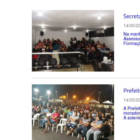
Secret
14/05/2
Na manhã
Assessor
Formação
Prefeit
14/05/2
A Prefei
moradore
A soleni