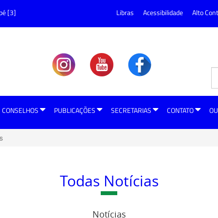
pé [3]
Libras
Acessibilidade
Alto Con
CONSELHOS
PUBLICAÇÕES
SECRETARIAS
CONTATO
OU
s
Todas Notícias
Notícias