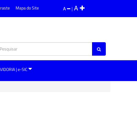
A
traste
Mapa do Site
A
|
VIDORIA | e-SIC