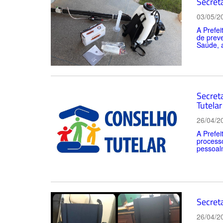
Secret
03/05/2
A Prefei
de prev
Saúde, a
Secret
Tutelar
26/04/2
A Prefei
process
pessoalm
Secret
26/04/2