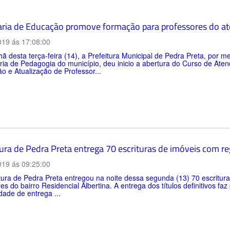
aria de Educação promove formação para professores do at
019 ás 17:08:00
 desta terça-feira (14), a Prefeitura Municipal de Pedra Preta, por 
ia de Pedagogia do município, deu inicio a abertura do Curso de Ate
 e Atualização de Professor...
ura de Pedra Preta entrega 70 escrituras de imóveis com reg
019 ás 09:25:00
tura de Pedra Preta entregou na noite dessa segunda (13) 70 escritura
s do bairro Residencial Albertina. A entrega dos títulos definitivos faz
dade de entrega ...