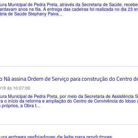
tura Municipal de Pedra Preta, através da Secretaria de Saúde, receb
rdavam anos na fila. A entrega das cadeiras foi realizada no dia 23
ária de Saúde Stephany Paiva...
to Ná assina Ordem de Serviço para construção do Centro d
019 ás 10:07:00
tura Municipal de Pedra Preta, por meio da Secretaria de Assistência So
ra o início da reforma e ampliação do Centro de Convivência do Idoso
 próprios, a Obra t...
ura entrega resfriadores de leite para produtores