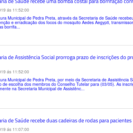
aria de Saúde recebe uma bomba costal para borrifação con
019 ás 11:52:00
tura Municipal de Pedra Preta, através da Secretaria de Saúde recebe
enção e erradicação dos focos do mosquito Aedes Aegypti, transmisso
s borrifa...
aria de Assistência Social prorroga prazo de inscrições do
019 ás 11:52:00
tura Municipal de Pedra Preta, por meio da Secretaria de Assistência S
o de escolha dos membros do Conselho Tutelar para (03/05). As inscr
ente na Secretaria Municipal de Assistênc...
aria de Saúde recebe duas cadeiras de rodas para pacientes
019 ás 11:07:00