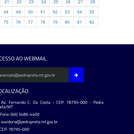
21
22
23
24
25
26
27
28
48
49
50
51
52
53
54
55
75
76
77
78
79
80
81
82
evious
CESSO AO WEBMAIL
OCALIZAÇÃO
Av. Fernando C. Da Costa - CEP: 78795-000 - Pedra
reta/MT
Fone: (66) 3486-4400
ouvidoria@pedrapreta.mt.gov.br
CEP: 78795-000