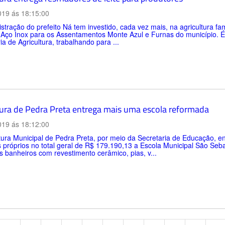
019 ás 18:15:00
stração do prefeito Ná tem investido, cada vez mais, na agricultura fa
 Aço Inox para os Assentamentos Monte Azul e Furnas do município. É 
ia de Agricultura, trabalhando para ...
tura de Pedra Preta entrega mais uma escola reformada
019 ás 18:12:00
tura Municipal de Pedra Preta, por meio da Secretaria de Educação, 
 próprios no total geral de R$ 179.190,13 a Escola Municipal São Seb
s banheiros com revestimento cerâmico, pias, v...