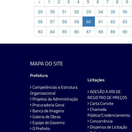
Previous
«
1
2
3
4
5
6
7
8
9
29
30
31
32
33
34
35
36
56
57
58
59
60
61
62
63
83
84
85
86
87
88
89
90
MAPA DO SITE
Prefeitura
Licitações
Competências e Estrutura
ADESÃO A ATA DE
Organizacional
REGISTRO DE PREÇOS
Projetos da Administração
Carta Convite
Procuradoria Geral
Chamada
Banco de Imagens
Pública/Credenciamento
Galeria de Obras
Concorrência
Equipe do Governo
Dispensa de Licitação
O Prefeito