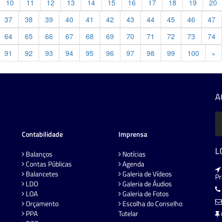
10
11
12
13
14
15
16
17
18
19
20
37
38
39
40
41
42
43
44
45
46
47
64
65
66
67
68
69
70
71
72
73
74
Pr
91
92
93
94
95
96
97
98
99
100
»
A
Contabilidade
Imprensa
L
Balanços
Notícias
Contas Públicas
Agenda
Balancetes
Galeria de Vídeos
P
LDO
Galeria de Áudios
LOA
Galeria de Fotos
Orçamento
Escolha do Conselho
PPA
Tutelar