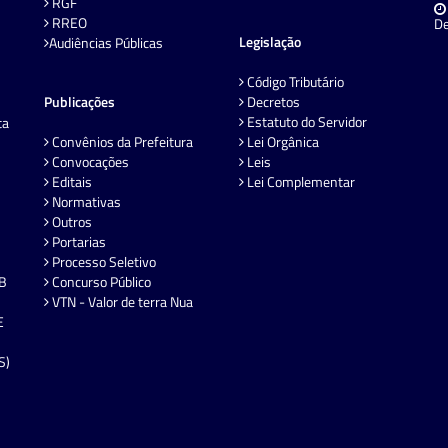
RGF
RREO
De
Legislação
Audiências Públicas
Código Tributário
Publicações
Decretos
Estatuto do Servidor
ta
Convênios da Prefeitura
Lei Orgânica
Convocações
Leis
Editais
Lei Complementar
Normativas
Outros
Portarias
Processo Seletivo
EB
Concurso Público
VTN - Valor de terra Nua
E
S)