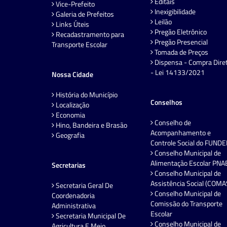
Editais
Vice-Prefeito
Inexigibilidade
Galeria de Prefeitos
Leilão
Links Úteis
Pregão Eletrônico
Recadastramento para
Pregão Presencial
Transporte Escolar
Tomada de Preços
Dispensa - Compra Dire
- Lei 14133/2021
Nossa Cidade
História do Município
Conselhos
Localização
Economia
Conselho de
Hino, Bandeira e Brasão
Acompanhamento e
Geografia
Controle Social do FUND
Conselho Municipal de
Alimentação Escolar PNA
Secretarias
Conselho Municipal de
Assistência Social (COMA
Secretaria Geral De
Conselho Municipal de
Coordenadoria
Comissão do Transporte
Administrativa
Escolar
Secretaria Municipal De
Conselho Municipal de
Agricultura E Meio