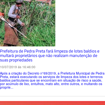
Prefeitura de Pedra Preta fará limpeza de lotes baldios e
multará proprietários que não realizam manutenção de
suas propriedades
10/07/2019 ás 16:46:00
Após a criação do Decreto n°69/2019, a Prefeitura Municipal de Pedra
Preta, estará executando os serviços de limpeza dos lotes e terrenos
baldios particulares que se encontram em situação de risco a saúde,
por acúmulo de lixo, entulhos, mato alto, entre outros, e multando os
proprie...