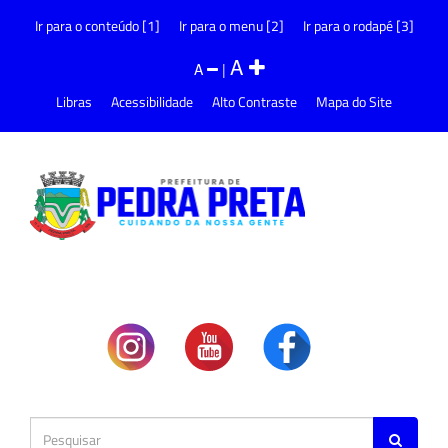
Ir para o conteúdo [1]
Ir para o menu [2]
Ir para o rodapé [3]
A
A
|
Libras
Acessibilidade
Alto Contraste
Mapa do Site