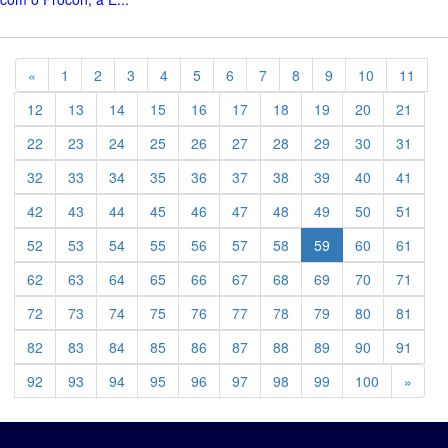
Previous
«
1
2
3
4
5
6
7
8
9
10
11
12
13
14
15
16
17
18
19
20
21
22
23
24
25
26
27
28
29
30
31
32
33
34
35
36
37
38
39
40
41
42
43
44
45
46
47
48
49
50
51
52
53
54
55
56
57
58
59
60
61
62
63
64
65
66
67
68
69
70
71
72
73
74
75
76
77
78
79
80
81
82
83
84
85
86
87
88
89
90
91
Previ
92
93
94
95
96
97
98
99
100
»