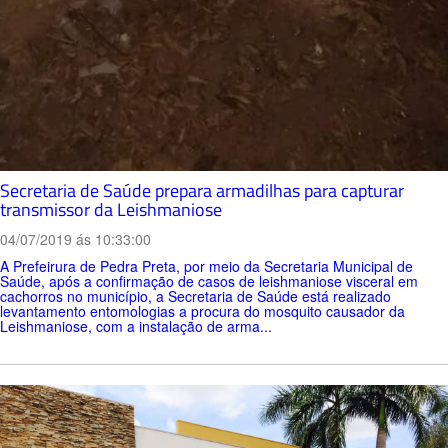
Secretaria de Saúde prepara armadilhas para capturar
transmissor da Leishmaniose
04/07/2019 ás 10:33:00
A Prefeirura de Pedra Preta, por meio da Secretaria Municipal de
Saúde, após a confirmação de casos de leishmaniose visceral em
cachorros no município, a Secretaria de Saúde está realizado
levantamento entomologias a procura do mosquito causador da
Leishmaniose, com a instalação de arma...