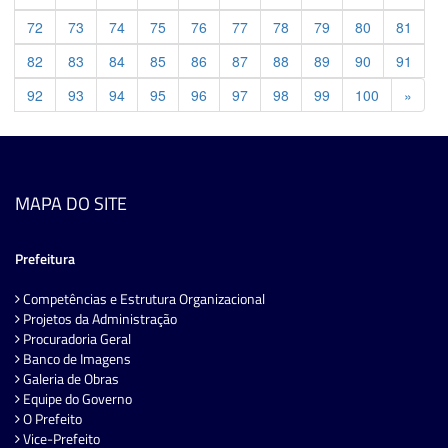
72
73
74
75
76
77
78
79
80
81
82
83
84
85
86
87
88
89
90
91
Previ
92
93
94
95
96
97
98
99
100
»
MAPA DO SITE
Prefeitura
Competências e Estrutura Organizacional
Projetos da Administração
Procuradoria Geral
Banco de Imagens
Galeria de Obras
Equipe do Governo
O Prefeito
Vice-Prefeito