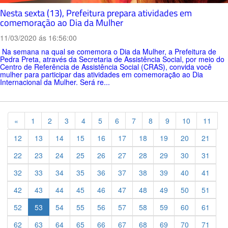
Nesta sexta (13), Prefeitura prepara atividades em
comemoração ao Dia da Mulher
11/03/2020 ás 16:56:00
Na semana na qual se comemora o Dia da Mulher, a Prefeitura de
Pedra Preta, através da Secretaria de Assistência Social, por meio do
Centro de Referência de Assistência Social (CRAS), convida você
mulher para participar das atividades em comemoração ao Dia
Internacional da Mulher. Será re...
Previous
«
1
2
3
4
5
6
7
8
9
10
11
12
13
14
15
16
17
18
19
20
21
22
23
24
25
26
27
28
29
30
31
32
33
34
35
36
37
38
39
40
41
42
43
44
45
46
47
48
49
50
51
52
53
54
55
56
57
58
59
60
61
62
63
64
65
66
67
68
69
70
71