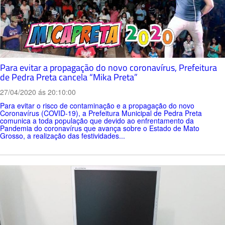
Para evitar a propagação do novo coronavírus, Prefeitura
de Pedra Preta cancela “Mika Preta”
27/04/2020 ás 20:10:00
Para evitar o risco de contaminação e a propagação do novo
Coronavírus (COVID-19), a Prefeitura Municipal de Pedra Preta
comunica a toda população que devido ao enfrentamento da
Pandemia do coronavírus que avança sobre o Estado de Mato
Grosso, a realização das festividades...