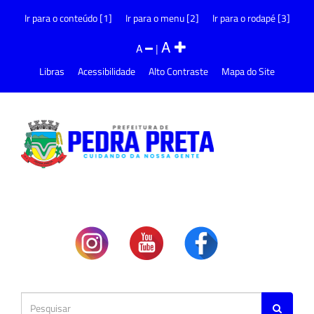
Ir para o conteúdo [1]
Ir para o menu [2]
Ir para o rodapé [3]
A
A
|
Libras
Acessibilidade
Alto Contraste
Mapa do Site