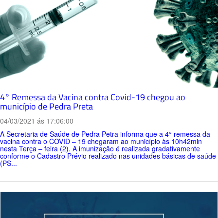
4° Remessa da Vacina contra Covid-19 chegou ao
município de Pedra Preta
04/03/2021 ás 17:06:00
A Secretaria de Saúde de Pedra Petra informa que a 4° remessa da
vacina contra o COVID – 19 chegaram ao município às 10h42min
nesta Terça – feira (2). A imunização é realizada gradativamente
conforme o Cadastro Prévio realizado nas unidades básicas de saúde
(PS...