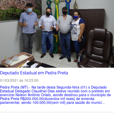
Deputado Estadual em Pedra Preta
01/03/2021 ás 16:23:00
Pedra Preta (MT) - Na tarde desta Segunda-feira (01) o Deputado
Estadual Delegado Claudinei Dias esteve reunido com o prefeito em
exercício Nelson Antônio Orlato, aonde destinou para o município de
Pedra Preta R$200.000,00(duzentos mil reais) de emenda
parlamentar, sendo 100.000,00(cem mil) para saúde do municí...