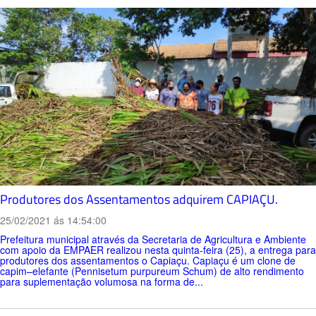
Produtores dos Assentamentos adquirem CAPIAÇU.
25/02/2021 ás 14:54:00
Prefeitura municipal através da Secretaria de Agricultura e Ambiente
com apoio da EMPAER realizou nesta quinta-feira (25), a entrega para
produtores dos assentamentos o Capiaçu. Capiaçu é um clone de
capim–elefante (Pennisetum purpureum Schum) de alto rendimento
para suplementação volumosa na forma de...