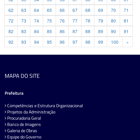
62
63
64
65
66
67
68
69
70
71
72
73
74
75
76
77
78
79
80
81
82
83
84
85
86
87
88
89
90
91
Previ
92
93
94
95
96
97
98
99
100
»
MAPA DO SITE
Prefeitura
Competências e Estrutura Organizacional
Projetos da Administração
Procuradoria Geral
Banco de Imagens
Galeria de Obras
Equipe do Governo