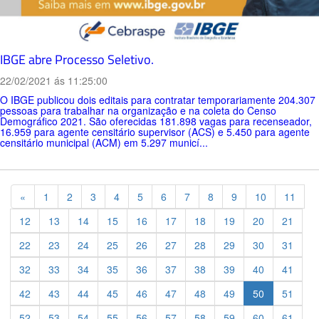
IBGE abre Processo Seletivo.
22/02/2021 ás 11:25:00
O IBGE publicou dois editais para contratar temporariamente 204.307
pessoas para trabalhar na organização e na coleta do Censo
Demográfico 2021. São oferecidas 181.898 vagas para recenseador,
16.959 para agente censitário supervisor (ACS) e 5.450 para agente
censitário municipal (ACM) em 5.297 municí...
Previous
«
1
2
3
4
5
6
7
8
9
10
11
12
13
14
15
16
17
18
19
20
21
22
23
24
25
26
27
28
29
30
31
32
33
34
35
36
37
38
39
40
41
42
43
44
45
46
47
48
49
50
51
52
53
54
55
56
57
58
59
60
61