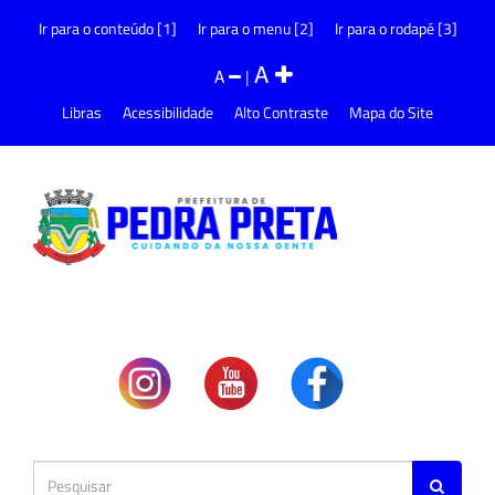
Ir para o conteúdo [1]
Ir para o menu [2]
Ir para o rodapé [3]
A
A
|
Libras
Acessibilidade
Alto Contraste
Mapa do Site