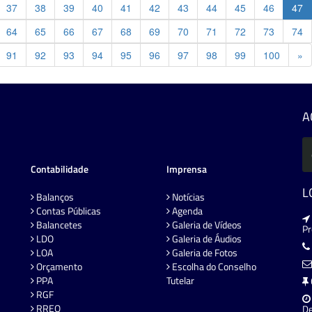
37
38
39
40
41
42
43
44
45
46
47
64
65
66
67
68
69
70
71
72
73
74
Pr
91
92
93
94
95
96
97
98
99
100
»
A
Contabilidade
Imprensa
L
Balanços
Notícias
Contas Públicas
Agenda
Balancetes
Galeria de Vídeos
P
LDO
Galeria de Áudios
LOA
Galeria de Fotos
Orçamento
Escolha do Conselho
PPA
Tutelar
RGF
RREO
De