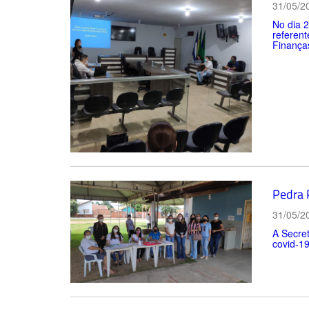
31/05/2
No dia 2
referent
Finança
Pedra 
31/05/2
A Secret
covid-19