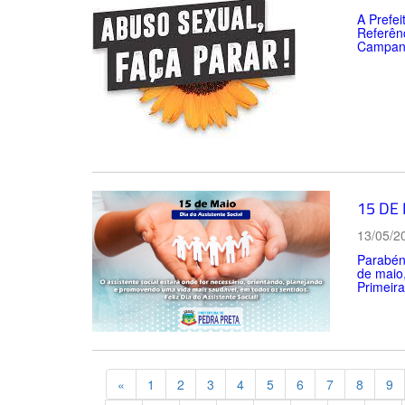
A Prefei
Referên
Campanh
15 DE 
13/05/2
Parabéns
de maio,
Primeira
Previous
«
1
2
3
4
5
6
7
8
9