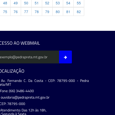
48
49
50
51
52
53
54
55
75
76
77
78
79
80
81
82
evious
CESSO AO WEBMAIL
OCALIZAÇÃO
Av. Fernando C. Da Costa - CEP: 78795-000 - Pedra
reta/MT
Fone: (66) 3486-4400
ouvidoria@pedrapreta.mt.gov.br
CEP: 78795-000
Atendimento: Das 12h às 18h,
 Segunda à Sexta.