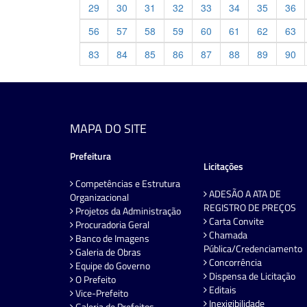
29
30
31
32
33
34
35
36
56
57
58
59
60
61
62
63
83
84
85
86
87
88
89
90
MAPA DO SITE
Prefeitura
Licitações
Competências e Estrutura
ADESÃO A ATA DE
Organizacional
REGISTRO DE PREÇOS
Projetos da Administração
Carta Convite
Procuradoria Geral
Chamada
Banco de Imagens
Pública/Credenciamento
Galeria de Obras
Concorrência
Equipe do Governo
Dispensa de Licitação
O Prefeito
Editais
Vice-Prefeito
Inexigibilidade
Galeria de Prefeitos