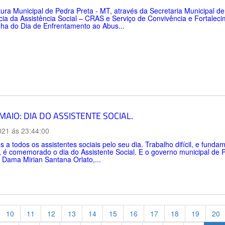
tura Municipal de Pedra Preta - MT, através da Secretaria Municipal d
cia da Assistência Social – CRAS e Serviço de Convivência e Fortale
a do Dia de Enfrentamento ao Abus...
MAIO: DIA DO ASSISTENTE SOCIAL.
021 ás 23:44:00
 a todos os assistentes sociais pelo seu dia. Trabalho difícil, e fund
 é comemorado o dia do Assistente Social. E o governo municipal de P
 Dama Mirian Santana Orlato,...
10
11
12
13
14
15
16
17
18
19
20