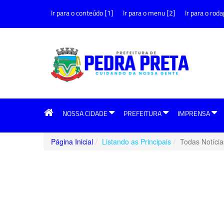
Ir para o conteúdo [1]
Ir para o menu [2]
Ir para o roda
NOSSA CIDADE
PREFEITURA
IMPRENSA
Página Inicial
Listando as Principais
Todas Notícia