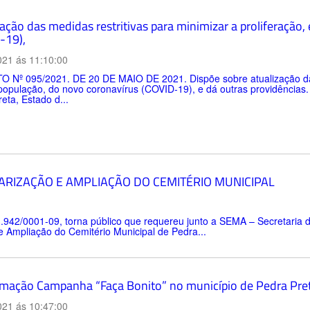
ação das medidas restritivas para minimizar a proliferação
-19),
021 ás 11:10:00
 Nº 095/2021. DE 20 DE MAIO DE 2021. Dispõe sobre atualização das m
 população, do novo coronavírus (COVID-19), e dá outras providênci
eta, Estado d...
RIZAÇÃO E AMPLIAÇÃO DO CEMITÉRIO MUNICIPAL
.942/0001-09, torna público que requereu junto a SEMA – Secretaria 
 e Ampliação do Cemitério Municipal de Pedra...
mação Campanha “Faça Bonito” no município de Pedra Pret
021 ás 10:47:00