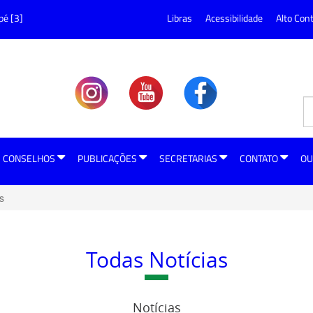
pé [3]
Libras
Acessibilidade
Alto Con
CONSELHOS
PUBLICAÇÕES
SECRETARIAS
CONTATO
OU
s
Todas Notícias
Notícias