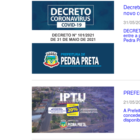
Decreto
novo c
31/05/2
DECRETO
entre a
Pedra Pr
PREFE
21/05/2
A Prefei
concede
disponib