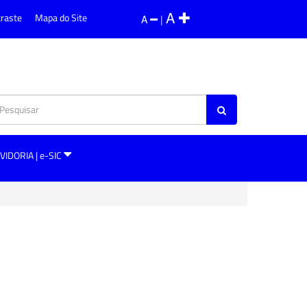
A
traste
Mapa do Site
A
|
VIDORIA | e-SIC