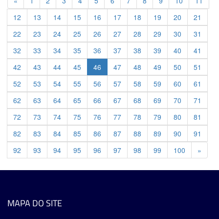
Previous
«
1
2
3
4
5
6
7
8
9
10
11
12
13
14
15
16
17
18
19
20
21
22
23
24
25
26
27
28
29
30
31
32
33
34
35
36
37
38
39
40
41
42
43
44
45
46
47
48
49
50
51
52
53
54
55
56
57
58
59
60
61
62
63
64
65
66
67
68
69
70
71
72
73
74
75
76
77
78
79
80
81
82
83
84
85
86
87
88
89
90
91
Previ
92
93
94
95
96
97
98
99
100
»
MAPA DO SITE