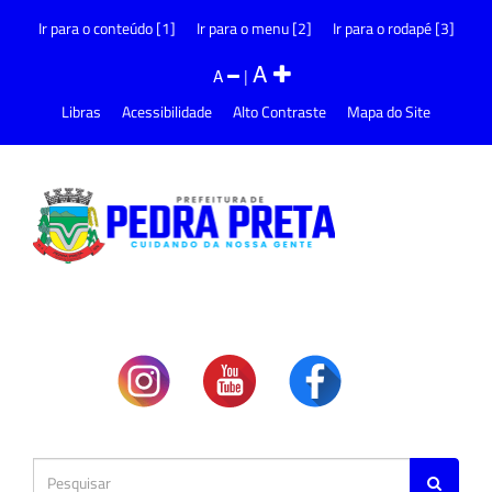
Ir para o conteúdo [1]
Ir para o menu [2]
Ir para o rodapé [3]
A
A
|
Libras
Acessibilidade
Alto Contraste
Mapa do Site