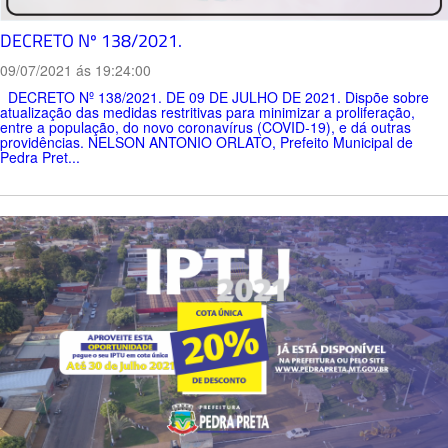
DECRETO Nº 138/2021.
09/07/2021 ás 19:24:00
DECRETO Nº 138/2021. DE 09 DE JULHO DE 2021. Dispõe sobre
atualização das medidas restritivas para minimizar a proliferação,
entre a população, do novo coronavírus (COVID-19), e dá outras
providências. NELSON ANTONIO ORLATO, Prefeito Municipal de
Pedra Pret...