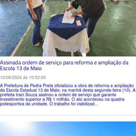
Assinada ordem de serviço para reforma e ampliação da
Escola 13 de Maio
10/06/2024 ás 10:52:00
A Prefeitura de Pedra Preta oficializou a obra de reforma e ampliação
da Escola Estadual 13 de Maio, na manhã desta segunda-feira (10). A
prefeita Iraci Souza assinou a ordem de serviço que garante
investimento superior a R$ 1 milhão. O ato aconteceu na quadra
poliesportiva da unidade. O trabalho foi viabilizad...