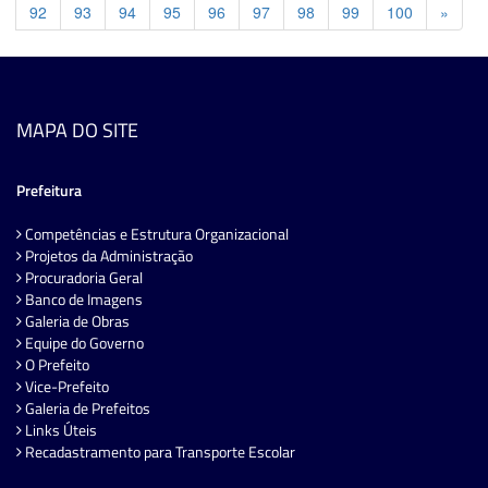
Previ
92
93
94
95
96
97
98
99
100
»
MAPA DO SITE
Prefeitura
Competências e Estrutura Organizacional
Projetos da Administração
Procuradoria Geral
Banco de Imagens
Galeria de Obras
Equipe do Governo
O Prefeito
Vice-Prefeito
Galeria de Prefeitos
Links Úteis
Recadastramento para Transporte Escolar