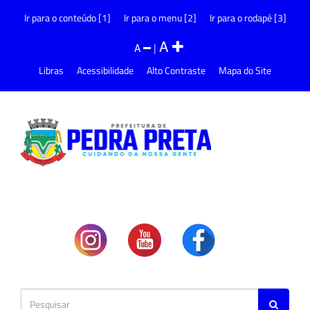
Ir para o conteúdo [1]
Ir para o menu [2]
Ir para o rodapé [3]
A
A
|
Libras
Acessibilidade
Alto Contraste
Mapa do Site