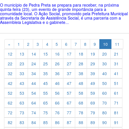
O município de Pedra Preta se prepara para receber, na próxima
quinta-feira (23), um evento de grande importância para a
comunidade local. O Ação Social, promovido pela Prefeitura Municipal
através da Secretaria de Assistência Social, é uma parceria com a
Assembleia Legislativa e o gabinete...
Previous
«
1
2
3
4
5
6
7
8
9
10
11
12
13
14
15
16
17
18
19
20
21
22
23
24
25
26
27
28
29
30
31
32
33
34
35
36
37
38
39
40
41
42
43
44
45
46
47
48
49
50
51
52
53
54
55
56
57
58
59
60
61
62
63
64
65
66
67
68
69
70
71
72
73
74
75
76
77
78
79
80
81
82
83
84
85
86
87
88
89
90
91