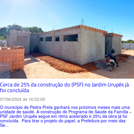
Cerca de 25% da construção do (PSF) no Jardim Urupês já
foi concluída
07/06/2024 ás 16:02:00
O município de Pedra Preta ganhará nos próximos meses mais uma
unidade de saúde. A construção do Programa de Saúde da Família –
PSF Jardim Urupês segue em ritmo acelerado e 25% da obra já foi
concluída. Para tirar o projeto do papel, a Prefeitura por meio das
Se...