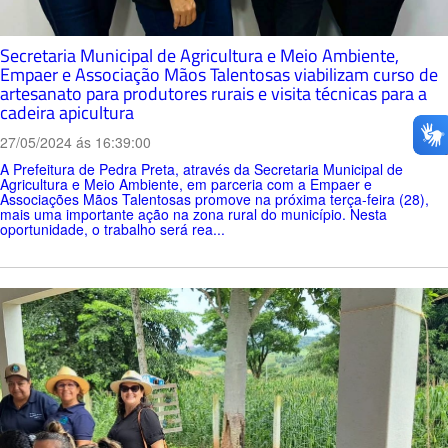
Secretaria Municipal de Agricultura e Meio Ambiente,
Empaer e Associação Mãos Talentosas viabilizam curso de
artesanato para produtores rurais e visita técnicas para a
cadeira apicultura
27/05/2024 ás 16:39:00
A Prefeitura de Pedra Preta, através da Secretaria Municipal de
Agricultura e Meio Ambiente, em parceria com a Empaer e
Associações Mãos Talentosas promove na próxima terça-feira (28),
mais uma importante ação na zona rural do município. Nesta
oportunidade, o trabalho será rea...