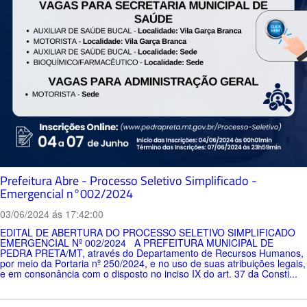
Prefeitura Abre - Processo Seletivo Simplificado -
Emergencial n°002/2024
03/06/2024 ás 17:42:00
EDITAL DE ABERTURA DO PROCESSO SELETIVO SIMPLIFICADO
EMERGENCIAL Nº 002/2024 A PREFEITURA MUNICIPAL DE
PEDRA PRETA/MT, através do Departamento de Recursos Humanos,
por meio da Portaria nº 250/2024, e no uso de suas atribuições legais,
e em consonância com o disposto no inciso IX do art. 37 da Consti...