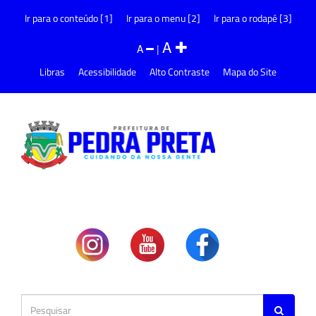
Ir para o conteúdo [1]
Ir para o menu [2]
Ir para o rodapé [3]
A
A
|
Libras
Acessibilidade
Alto Contraste
Mapa do Site