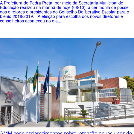
A Prefeitura de Pedra Preta, por meio da Secretaria Municipal de
Educação realizou na manhã de hoje (08/10), a cerimônia de posse
dos diretores e presidentes do Conselho Deliberativo Escolar para o
biênio 2018/2019. A eleição para escolha dos novos diretores e
conselheiros aconteceu no dia...
AMM pede esclarecimentos sobre retenção de recursos do