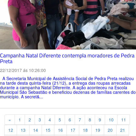
Campanha Natal Diferente contempla moradores de Pedra
Preta
22/12/2017 ás 10:26:00
A Secretaria Municipal de Assistência Social de Pedra Preta realizou
na tarde desta quinta-feira (21/12), a entrega das roupas arrecadas
durante a campanha Natal Diferente. A ação aconteceu na Escola
Municipal São Sebastião e beneficiou dezenas de famílias carentes do
município. A secret&...
Previous
«
1
2
3
4
5
6
7
8
9
10
11
12
13
14
15
16
17
18
19
20
21