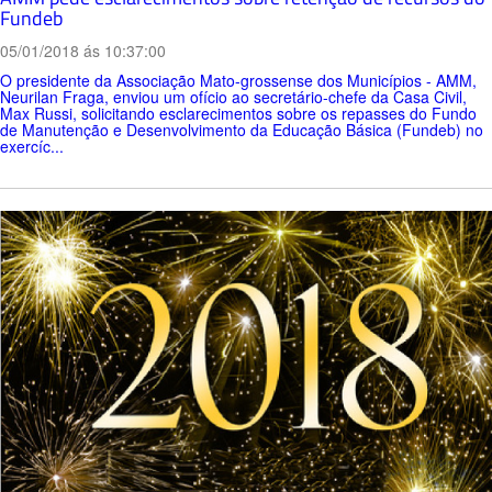
Fundeb
05/01/2018 ás 10:37:00
O presidente da Associação Mato-grossense dos Municípios - AMM,
Neurilan Fraga, enviou um ofício ao secretário-chefe da Casa Civil,
Max Russi, solicitando esclarecimentos sobre os repasses do Fundo
de Manutenção e Desenvolvimento da Educação Básica (Fundeb) no
exercíc...