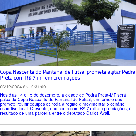
Copa Nascente do Pantanal de Futsal promete agitar Pedra
Preta com R$ 7 mil em premiações
06/12/2024 ás 10:31:00
Nos dias 14 e 15 de dezembro, a cidade de Pedra Preta-MT será
palco da Copa Nascente do Pantanal de Futsal, um torneio que
promete reunir equipes de toda a região e movimentar o cenário
esportivo local. O evento, que conta com R$ 7 mil em premiações, é
resultado de uma parceria entre o deputado Carlos Avall...