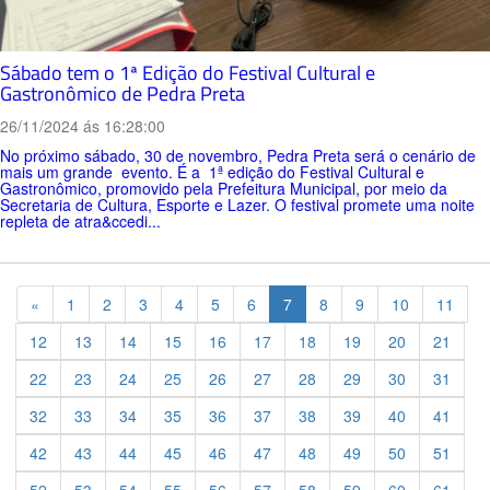
Sábado tem o 1ª Edição do Festival Cultural e
Gastronômico de Pedra Preta
26/11/2024 ás 16:28:00
No próximo sábado, 30 de novembro, Pedra Preta será o cenário de
mais um grande evento. É a 1ª edição do Festival Cultural e
Gastronômico, promovido pela Prefeitura Municipal, por meio da
Secretaria de Cultura, Esporte e Lazer. O festival promete uma noite
repleta de atra&ccedi...
Previous
«
1
2
3
4
5
6
7
8
9
10
11
12
13
14
15
16
17
18
19
20
21
22
23
24
25
26
27
28
29
30
31
32
33
34
35
36
37
38
39
40
41
42
43
44
45
46
47
48
49
50
51