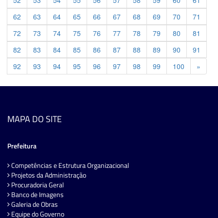
52
53
54
55
56
57
58
59
60
61
62
63
64
65
66
67
68
69
70
71
72
73
74
75
76
77
78
79
80
81
82
83
84
85
86
87
88
89
90
91
Previ
92
93
94
95
96
97
98
99
100
»
MAPA DO SITE
Prefeitura
Competências e Estrutura Organizacional
Projetos da Administração
Procuradoria Geral
Banco de Imagens
Galeria de Obras
Equipe do Governo