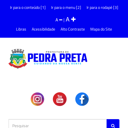
Ir para o conteúdo [1]
Ir para o menu [2]
Ir para o rodapé [3]
A
A
|
Libras
Acessibilidade
Alto Contraste
Mapa do Site