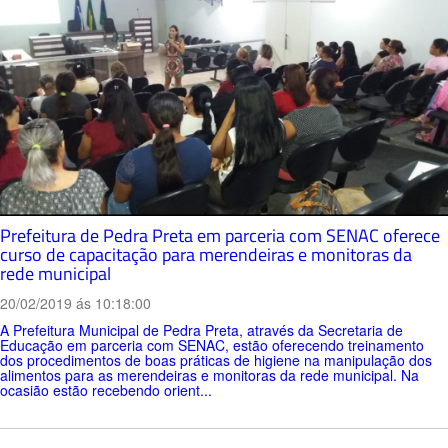
Prefeitura de Pedra Preta em parceria com SENAC oferece
curso de capacitação para merendeiras e monitoras da
rede municipal
20/02/2019 ás 10:18:00
A Prefeitura Municipal de Pedra Preta, através da Secretaria de
Educação em parceria com SENAC, estão oferecendo treinamento
dos procedimentos de boas práticas de higiene na manipulação dos
alimentos para as merendeiras e monitoras da rede municipal. Na
ocasião estão recebendo orient...