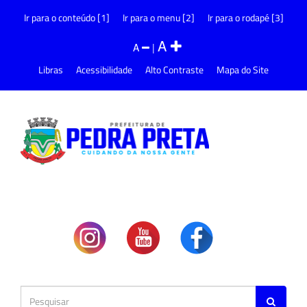
Ir para o conteúdo [1]
Ir para o menu [2]
Ir para o rodapé [3]
A
A
|
Libras
Acessibilidade
Alto Contraste
Mapa do Site