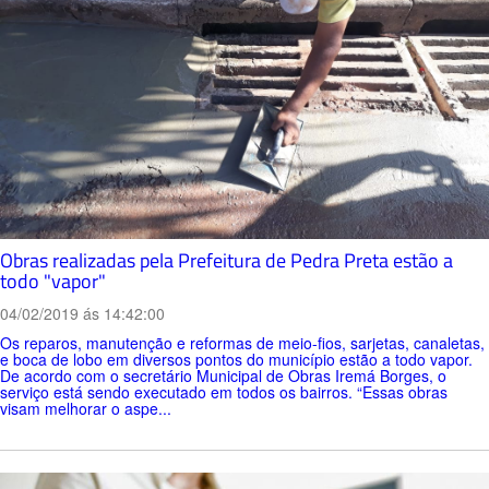
Obras realizadas pela Prefeitura de Pedra Preta estão a
todo "vapor"
04/02/2019 ás 14:42:00
Os reparos, manutenção e reformas de meio-fios, sarjetas, canaletas,
e boca de lobo em diversos pontos do município estão a todo vapor.
De acordo com o secretário Municipal de Obras Iremá Borges, o
serviço está sendo executado em todos os bairros. “Essas obras
visam melhorar o aspe...