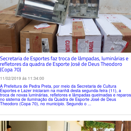
Secretaria de Esportes faz troca de lâmpadas, luminárias e
refletores da quadra de Esporte José de Deus Theodoro
(Copa 70)
11/02/2019 ás 11:34:00
A Prefeitura de Pedra Preta, por meio da Secretaria de Cultura
Esportes e Lazer iniciaram na manhã desta segunda-feira (11), a
troca de novas luminárias, refletores e lâmpadas queimadas e reparos
no sistema de iluminação da Quadra de Esporte José de Deus
Theodoro (Copa 70), no município. Segundo o ...