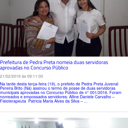
Prefeitura de Pedra Preta nomeia duas servidoras
aprovadas no Concurso Público
21/02/2019 ás 09:11:00
Na tarde desta terça-feira (19), o prefeito de Pedra Preta Juvenal
Pereira Brito (Ná) assinou o termo de posse de duas servidoras
municipais aprovadas no Concurso Público de n° 001/2016. Foram
nomeados e empossados servidores: Alline Daniele Carvalho –
Fisioterapeuta Patricia Maria Alves da Silva – ...