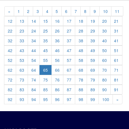
Previous
«
1
2
3
4
5
6
7
8
9
10
11
12
13
14
15
16
17
18
19
20
21
22
23
24
25
26
27
28
29
30
31
32
33
34
35
36
37
38
39
40
41
42
43
44
45
46
47
48
49
50
51
52
53
54
55
56
57
58
59
60
61
62
63
64
65
66
67
68
69
70
71
72
73
74
75
76
77
78
79
80
81
82
83
84
85
86
87
88
89
90
91
Previ
92
93
94
95
96
97
98
99
100
»