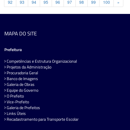
Previ
92
93
94
95
96
97
98
99
100
»
MAPA DO SITE
Prefeitura
Competências e Estrutura Organizacional
Projetos da Administração
Procuradoria Geral
Banco de Imagens
Galeria de Obras
Equipe do Governo
O Prefeito
Vice-Prefeito
Galeria de Prefeitos
Links Úteis
Recadastramento para Transporte Escolar