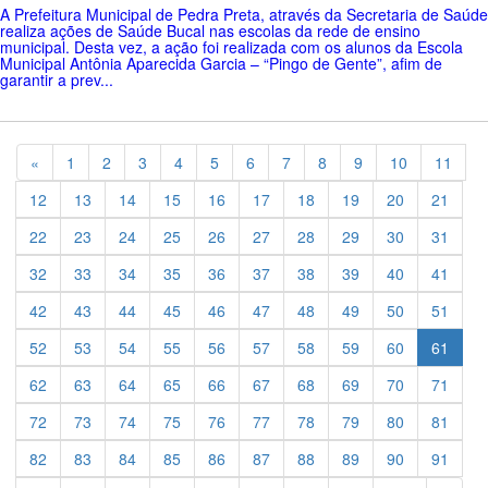
A Prefeitura Municipal de Pedra Preta, através da Secretaria de Saúde
realiza ações de Saúde Bucal nas escolas da rede de ensino
municipal. Desta vez, a ação foi realizada com os alunos da Escola
Municipal Antônia Aparecida Garcia – “Pingo de Gente”, afim de
garantir a prev...
Previous
«
1
2
3
4
5
6
7
8
9
10
11
12
13
14
15
16
17
18
19
20
21
22
23
24
25
26
27
28
29
30
31
32
33
34
35
36
37
38
39
40
41
42
43
44
45
46
47
48
49
50
51
52
53
54
55
56
57
58
59
60
61
62
63
64
65
66
67
68
69
70
71
72
73
74
75
76
77
78
79
80
81
82
83
84
85
86
87
88
89
90
91