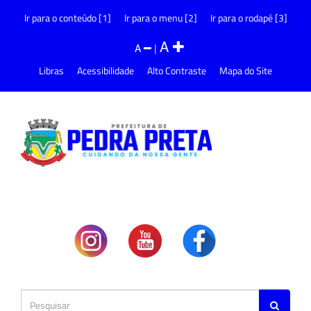
Ir para o conteúdo [1]
Ir para o menu [2]
Ir para o rodapé [3]
A
A
|
Libras
Acessibilidade
Alto Contraste
Mapa do Site