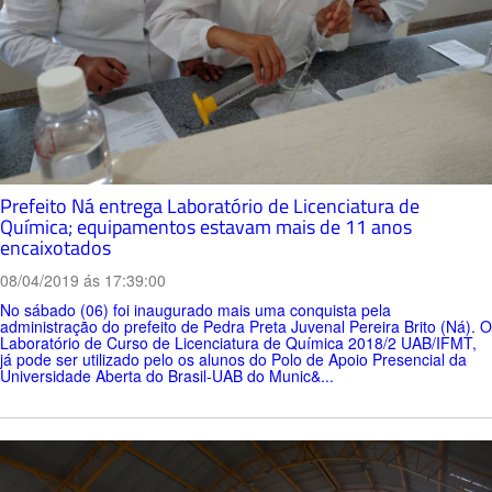
Prefeito Ná entrega Laboratório de Licenciatura de
Química; equipamentos estavam mais de 11 anos
encaixotados
08/04/2019 ás 17:39:00
No sábado (06) foi inaugurado mais uma conquista pela
administração do prefeito de Pedra Preta Juvenal Pereira Brito (Ná). O
Laboratório de Curso de Licenciatura de Química 2018/2 UAB/IFMT,
já pode ser utilizado pelo os alunos do Polo de Apoio Presencial da
Universidade Aberta do Brasil-UAB do Munic&...