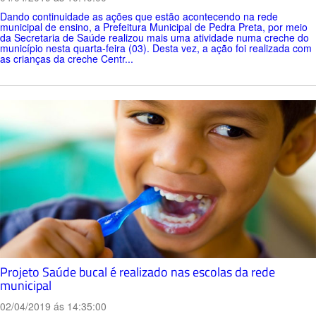
Dando continuidade as ações que estão acontecendo na rede
municipal de ensino, a Prefeitura Municipal de Pedra Preta, por meio
da Secretaria de Saúde realizou mais uma atividade numa creche do
município nesta quarta-feira (03). Desta vez, a ação foi realizada com
as crianças da creche Centr...
Projeto Saúde bucal é realizado nas escolas da rede
municipal
02/04/2019 ás 14:35:00