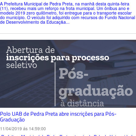
A Prefeitura Municipal de Pedra Preta, na manhã desta quinta-feira
(11), recebeu mais um reforço na frota municipal. Um ônibus ano e
modelo 2019 zero quilômetro, foi entregue para o transporte escolar
do município. O veículo foi adquirido com recursos do Fundo Nacional
de Desenvolvimento da Educaç&a...
Polo UAB de Pedra Preta abre inscrições para Pós-
Graduação
11/04/2019 ás 14:59:00