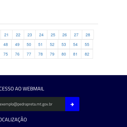
21
22
23
24
25
26
27
28
48
49
50
51
52
53
54
55
75
76
77
78
79
80
81
82
evious
CESSO AO WEBMAIL
OCALIZAÇÃO