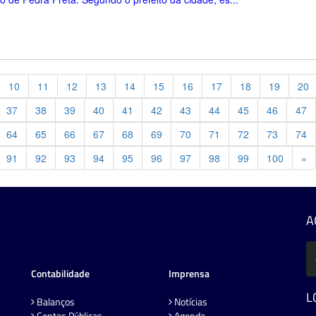
10
11
12
13
14
15
16
17
18
19
20
37
38
39
40
41
42
43
44
45
46
47
64
65
66
67
68
69
70
71
72
73
74
Pr
91
92
93
94
95
96
97
98
99
100
»
A
Contabilidade
Imprensa
L
Balanços
Notícias
Contas Públicas
Agenda