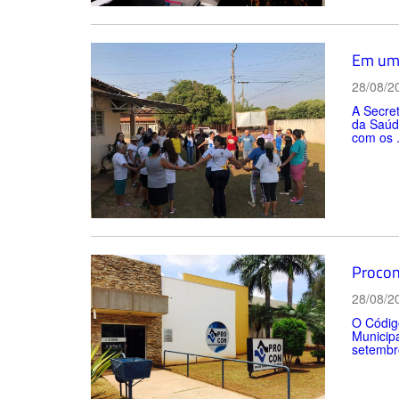
Em uma
28/08/2
A Secre
da Saúde
com os .
Procon
28/08/2
O Códig
Municipa
setembro