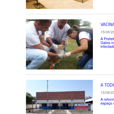
VACIN
15/08/2
A Prefei
Gatos na
infectad
A TOD
15/08/2
A refor
espaço s