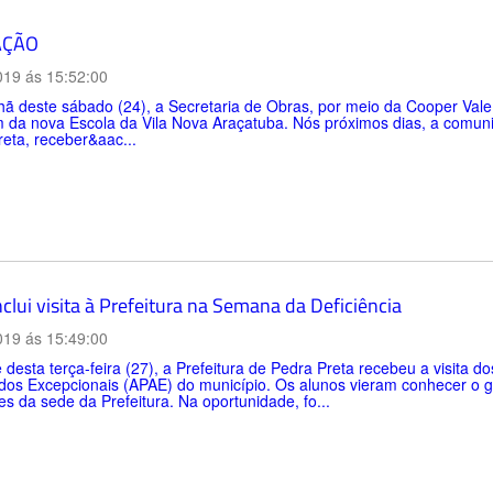
AÇÃO
019 ás 15:52:00
 deste sábado (24), a Secretaria de Obras, por meio da Cooper Vale,
 da nova Escola da Vila Nova Araçatuba. Nós próximos dias, a comuni
eta, receber&aac...
clui visita à Prefeitura na Semana da Deficiência
019 ás 15:49:00
 desta terça-feira (27), a Prefeitura de Pedra Preta recebeu a visita 
os Excepcionais (APAE) do município. Os alunos vieram conhecer o gab
es da sede da Prefeitura. Na oportunidade, fo...