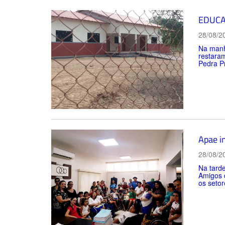
EDUC
28/08/2
Na manhã
restaram
Pedra Pr
Apae in
28/08/2
Na tarde
Amigos d
os setor