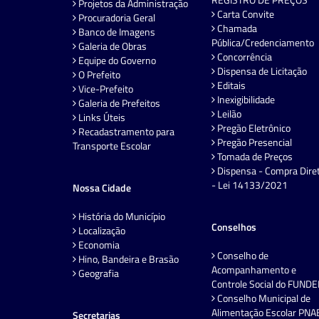
Projetos da Administração
Carta Convite
Procuradoria Geral
Chamada
Banco de Imagens
Pública/Credenciamento
Galeria de Obras
Concorrência
Equipe do Governo
Dispensa de Licitação
O Prefeito
Editais
Vice-Prefeito
Inexigibilidade
Galeria de Prefeitos
Leilão
Links Úteis
Pregão Eletrônico
Recadastramento para
Pregão Presencial
Transporte Escolar
Tomada de Preços
Dispensa - Compra Dire
- Lei 14133/2021
Nossa Cidade
História do Município
Conselhos
Localização
Economia
Conselho de
Hino, Bandeira e Brasão
Acompanhamento e
Geografia
Controle Social do FUND
Conselho Municipal de
Alimentação Escolar PNA
Secretarias