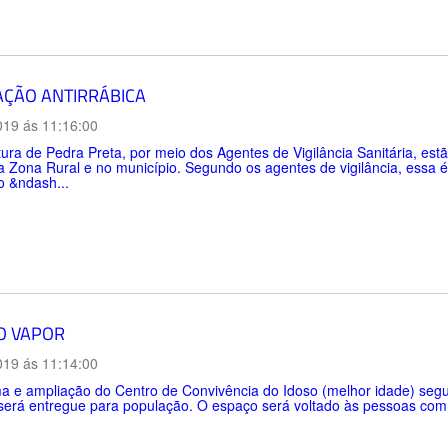
AÇÃO ANTIRRÁBICA
019 ás 11:16:00
tura de Pedra Preta, por meio dos Agentes de Vigilância Sanitária, es
 Zona Rural e no município. Segundo os agentes de vigilância, essa é
o &ndash...
O VAPOR
019 ás 11:14:00
ma e ampliação do Centro de Convivência do Idoso (melhor idade) seg
erá entregue para população. O espaço será voltado às pessoas com m