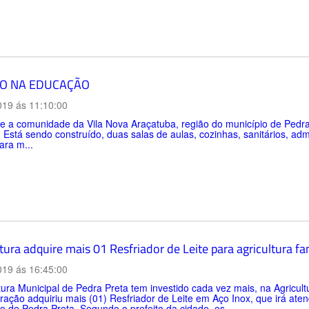
O NA EDUCAÇÃO
019 ás 11:10:00
e a comunidade da Vila Nova Araçatuba, região do município de Pedr
Está sendo construído, duas salas de aulas, cozinhas, sanitários, admi
ara m...
tura adquire mais 01 Resfriador de Leite para agricultura fam
019 ás 16:45:00
tura Municipal de Pedra Preta tem investido cada vez mais, na Agricultu
ração adquiriu mais (01) Resfriador de Leite em Aço Inox, que irá at
o de Pedra Preta. Segundo o prefeito da cidade, es...