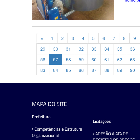
Previous
«
1
2
3
4
5
6
7
8
9
29
30
31
32
33
34
35
36
56
57
58
59
60
61
62
63
83
84
85
86
87
88
89
90
MAPA DO SITE
Prefeitura
Licitações
Competências e Estrutura
ADESÃO A ATA DE
Organizacional
REGISTRO DE PREÇOS