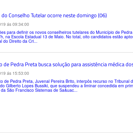
o do Conselho Tutelar ocorre neste domingo (06)
019 ás 09:34:00
ões para definir os novos conselheiros tutelares do Município de Pedr
h, na Escola Estadual 13 de Maio. No total, oito candidatos estão ap
l do Direito da Cri...
to de Pedra Preta busca solução para assistência médica do
019 ás 15:53:00
to de Pedra Preta, Juvenal Pereira Brito, interpôs recurso no Tribunal 
o Gilberto Lopes Bussiki, que suspendeu a liminar concedida em prim
 da São Francisco Sistemas de Sa&uac...