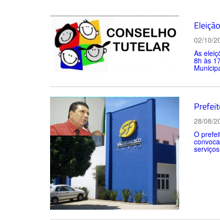
Eleiçã
02/10/2
As eleiç
8h às 17
Municipa
Prefei
28/08/2
O prefei
convocad
serviços