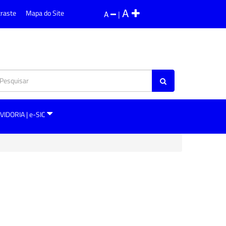
A
traste
Mapa do Site
A
|
VIDORIA | e-SIC