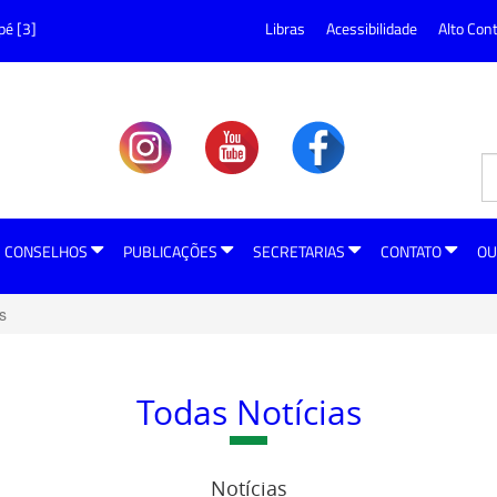
pé [3]
Libras
Acessibilidade
Alto Con
CONSELHOS
PUBLICAÇÕES
SECRETARIAS
CONTATO
OU
s
Todas Notícias
Notícias