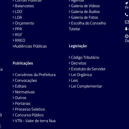
Balancetes
Galeria de Vídeos
P
LDO
Galeria de Áudios
LOA
Galeria de Fotos
Orçamento
Escolha do Conselho
PPA
Tutelar
RGF
RREO
De
Legislação
Audiências Públicas
Código Tributário
Publicações
Decretos
Estatuto do Servidor
ta
Convênios da Prefeitura
Lei Orgânica
Convocações
Leis
Editais
Lei Complementar
Normativas
Outros
Portarias
Processo Seletivo
EB
Concurso Público
VTN - Valor de terra Nua
E