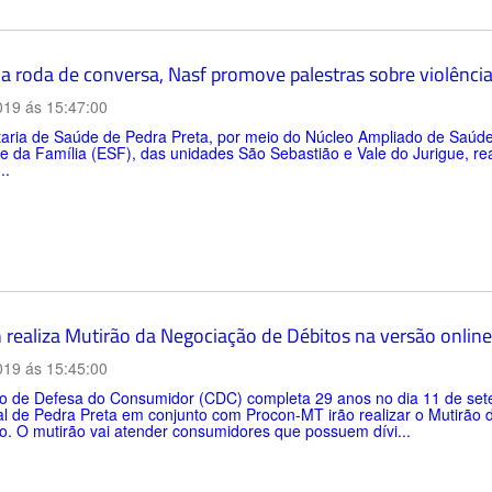
 roda de conversa, Nasf promove palestras sobre violência
019 ás 15:47:00
taria de Saúde de Pedra Preta, por meio do Núcleo Ampliado de Saúde
 da Família (ESF), das unidades São Sebastião e Vale do Jurigue, rea
..
 realiza Mutirão da Negociação de Débitos na versão onli
019 ás 15:45:00
o de Defesa do Consumidor (CDC) completa 29 anos no dia 11 de set
l de Pedra Preta em conjunto com Procon-MT irão realizar o Mutirão d
. O mutirão vai atender consumidores que possuem dívi...