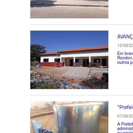
AVANÇ
15/08/2
Em brev
Rondon. 
outros p
"Prefei
07/08/2
A Prefei
administ
municípi