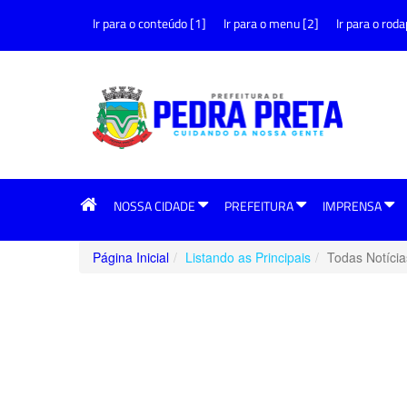
Ir para o conteúdo [1]
Ir para o menu [2]
Ir para o roda
NOSSA CIDADE
PREFEITURA
IMPRENSA
Página Inicial
Listando as Principais
Todas Notícia