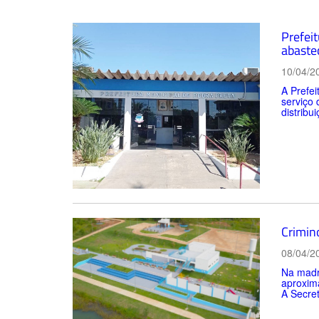
Prefei
abaste
10/04/2
A Prefei
serviço
distribui
Crimin
08/04/2
Na madru
aproxima
A Secret