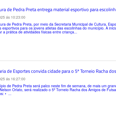
ura de Pedra Preta entrega material esportivo para escolin
025 ás 10:23:00
tura de Pedra Preta, por meio da Secretaria Municipal de Cultura, Esp
s esportivos para os jovens atletas das escolinhas do município. A inicia
ar a prática de atividades físicas entre criança...
aria de Esportes convida cidade para o 5º Torneio Racha do
025 ás 16:27:00
pio de Pedra Preta será palco neste fim de semana, de mais um grand
Nelson Orlato, será realizado o 5º Torneio Racha dos Amigos de Futsal
s: • ...