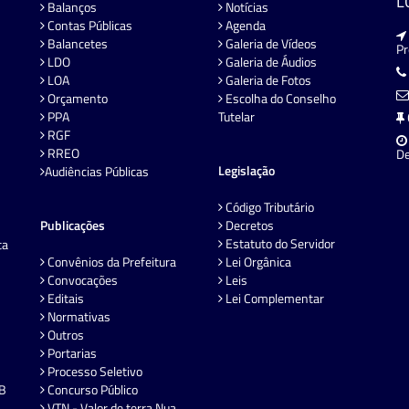
L
Balanços
Notícias
Contas Públicas
Agenda
Balancetes
Galeria de Vídeos
P
LDO
Galeria de Áudios
LOA
Galeria de Fotos
Orçamento
Escolha do Conselho
PPA
Tutelar
RGF
RREO
De
Legislação
Audiências Públicas
Código Tributário
Publicações
Decretos
Estatuto do Servidor
ta
Convênios da Prefeitura
Lei Orgânica
Convocações
Leis
Editais
Lei Complementar
Normativas
Outros
Portarias
Processo Seletivo
EB
Concurso Público
VTN - Valor de terra Nua