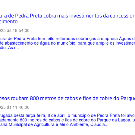
tura de Pedra Preta cobra mais investimentos da concession
cimento
025 ás 18:54:00
tura de Pedra Preta tem feito reiteradas cobranças à empresa Águas d
 de abastecimento de água no município, para que amplie os investim
ção. As r...
osos roubam 800 metros de cabos e fios de cobre do Parqu
025 ás 11:40:00
gada desta terça-feira, 8 de abril, o município de Pedra Preta foi al
damente 800 metros de cabos e fios de cobre do Parque da Lagoa, um 
ária Municipal de Agricultura e Meio Ambiente, Claudia...