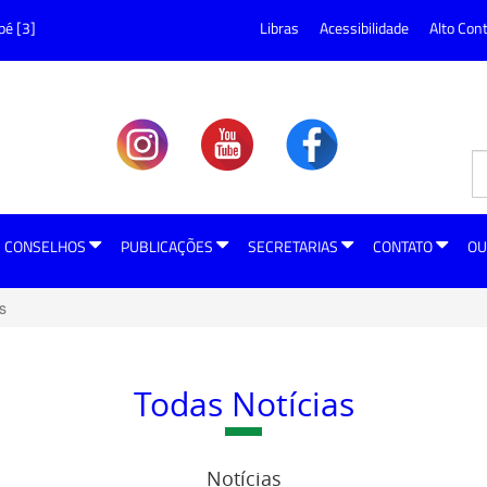
pé [3]
Libras
Acessibilidade
Alto Con
CONSELHOS
PUBLICAÇÕES
SECRETARIAS
CONTATO
OU
s
Todas Notícias
Notícias