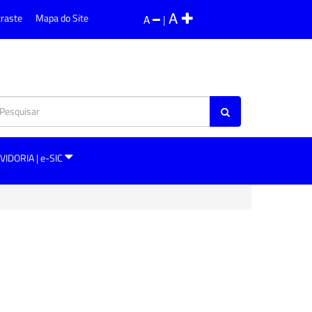
A
traste
Mapa do Site
A
|
VIDORIA | e-SIC