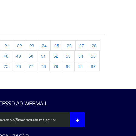
21
22
23
24
25
26
27
28
48
49
50
51
52
53
54
55
75
76
77
78
79
80
81
82
evious
CESSO AO WEBMAIL