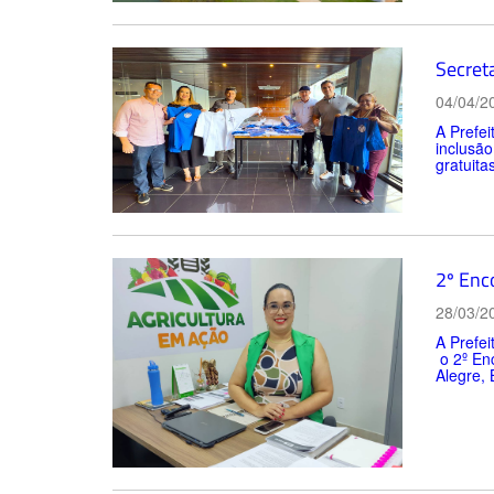
Secreta
04/04/2
A Prefei
inclusão
gratuita
2º Enc
28/03/2
A Prefei
o 2º En
Alegre, 