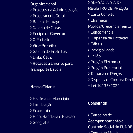
ADESÃO A ATA DE
Organizacional
REGISTRO DE PREÇOS
Projetos da Administração
Carta Convite
Procuradoria Geral
Chamada
Banco de Imagens
Pública/Credenciamento
Galeria de Obras
Concorrência
Equipe do Governo
Dispensa de Licitação
O Prefeito
Editais
Vice-Prefeito
Inexigibilidade
Galeria de Prefeitos
Leilão
Links Úteis
Pregão Eletrônico
Recadastramento para
Pregão Presencial
Transporte Escolar
Tomada de Preços
Dispensa - Compra Dire
- Lei 14133/2021
Nossa Cidade
História do Município
Conselhos
Localização
Economia
Conselho de
Hino, Bandeira e Brasão
Acompanhamento e
Geografia
Controle Social do FUND
Conselho Municipal de