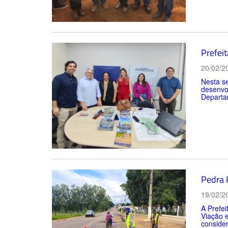
Prefei
20/02/2
Nesta s
desenvol
Departa
Pedra 
19/02/2
A Prefei
Viação e
consider