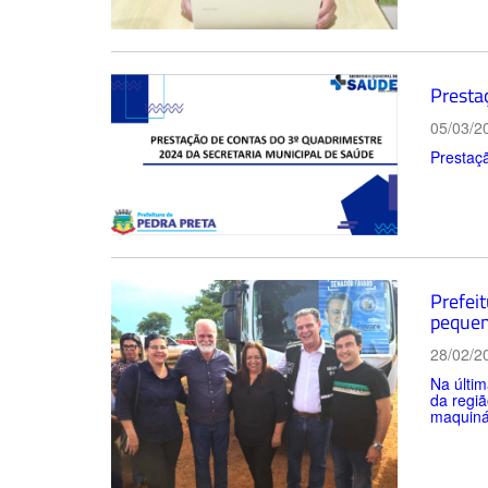
Presta
05/03/2
Prestaçã
Prefeit
pequen
28/02/2
Na últim
da regiã
maquinár