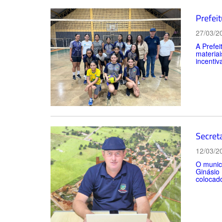
Prefeit
27/03/2
A Prefei
materiai
incentiv
Secret
12/03/2
O municí
Ginásio 
colocado