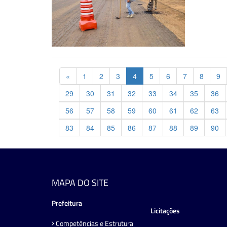
Previous
«
1
2
3
4
5
6
7
8
9
29
30
31
32
33
34
35
36
56
57
58
59
60
61
62
63
83
84
85
86
87
88
89
90
MAPA DO SITE
Prefeitura
Licitações
Competências e Estrutura