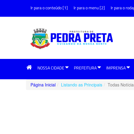
Ir para o conteúdo [1]
Ir para o menu [2]
Ir para o roda
NOSSA CIDADE
PREFEITURA
IMPRENSA
Página Inicial
Listando as Principais
Todas Notícia