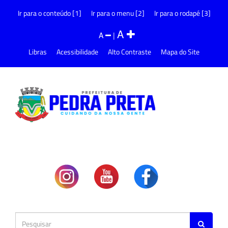
Ir para o conteúdo [1]
Ir para o menu [2]
Ir para o rodapé [3]
A
A
|
Libras
Acessibilidade
Alto Contraste
Mapa do Site