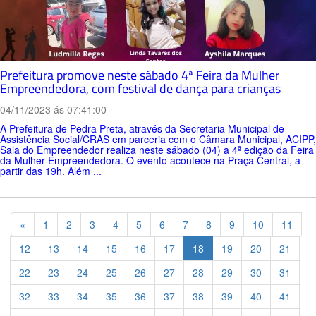
Prefeitura promove neste sábado 4ª Feira da Mulher
Empreendedora, com festival de dança para crianças
04/11/2023 ás 07:41:00
A Prefeitura de Pedra Preta, através da Secretaria Municipal de
Assistência Social/CRAS em parceria com o Câmara Municipal, ACIPP,
Sala do Empreendedor realiza neste sábado (04) a 4ª edição da Feira
da Mulher Empreendedora. O evento acontece na Praça Central, a
partir das 19h. Além ...
Previous
«
1
2
3
4
5
6
7
8
9
10
11
12
13
14
15
16
17
18
19
20
21
22
23
24
25
26
27
28
29
30
31
32
33
34
35
36
37
38
39
40
41