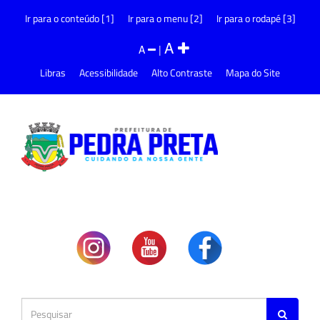
Ir para o conteúdo [1]
Ir para o menu [2]
Ir para o rodapé [3]
A
A
|
Libras
Acessibilidade
Alto Contraste
Mapa do Site