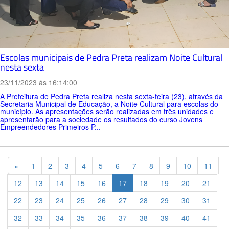
Escolas municipais de Pedra Preta realizam Noite Cultural
nesta sexta
23/11/2023 ás 16:14:00
A Prefeitura de Pedra Preta realiza nesta sexta-feira (23), através da
Secretaria Municipal de Educação, a Noite Cultural para escolas do
município. As apresentações serão realizadas em três unidades e
apresentarão para a sociedade os resultados do curso Jovens
Empreendedores Primeiros P...
Previous
«
1
2
3
4
5
6
7
8
9
10
11
12
13
14
15
16
17
18
19
20
21
22
23
24
25
26
27
28
29
30
31
32
33
34
35
36
37
38
39
40
41