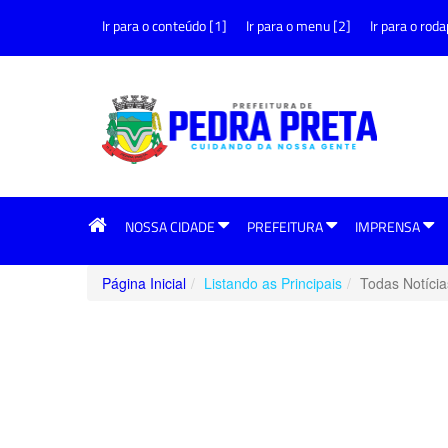
Ir para o conteúdo [1]
Ir para o menu [2]
Ir para o roda
NOSSA CIDADE
PREFEITURA
IMPRENSA
Página Inicial
Listando as Principais
Todas Notícia