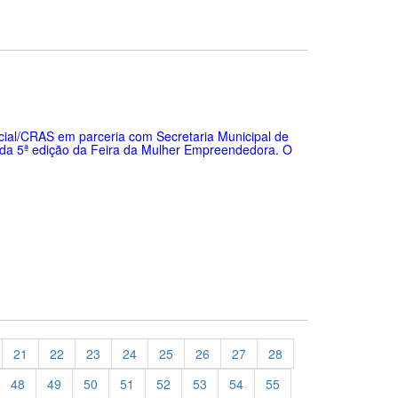
ocial/CRAS em parceria com Secretaria Municipal de
a da 5ª edição da Feira da Mulher Empreendedora. O
21
22
23
24
25
26
27
28
48
49
50
51
52
53
54
55