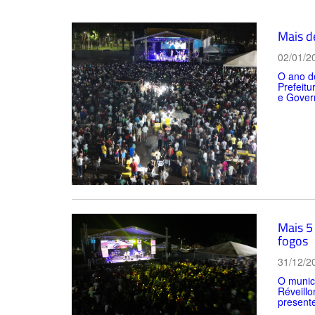
Mais d
02/01/2
O ano de
Prefeitu
e Govern
Mais 5
fogos
31/12/2
O municí
Réveillo
present