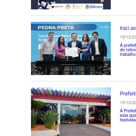
Iraci 
19/12/2
A prefei
de refo
trabalho
Prefei
13/12/2
A Prefei
esta qui
festivid