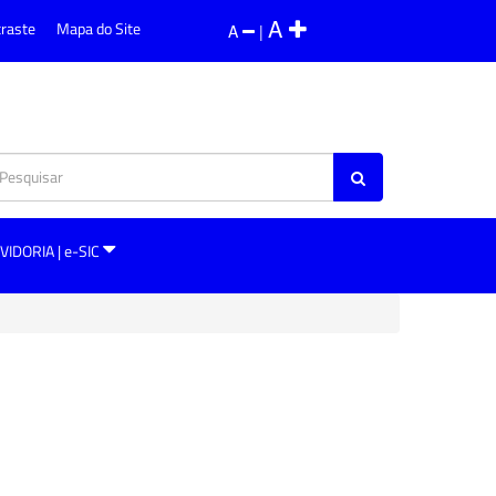
A
traste
Mapa do Site
A
|
VIDORIA | e-SIC