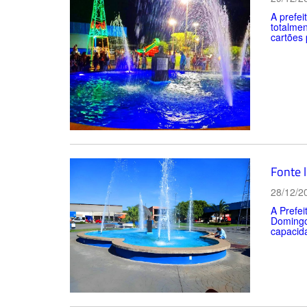
A prefei
totalme
cartões 
Fonte 
28/12/2
A Prefei
Domingos
capacida