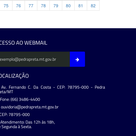
75
76
77
78
79
80
81
82
evious
CESSO AO WEBMAIL
OCALIZAÇÃO
Av. Fernando C. Da Costa - CEP: 78795-000 - Pedra
reta/MT
Fone: (66) 3486-4400
ouvidoria@pedrapreta.mt.gov.br
CEP: 78795-000
Atendimento: Das 12h às 18h,
 Segunda à Sexta.