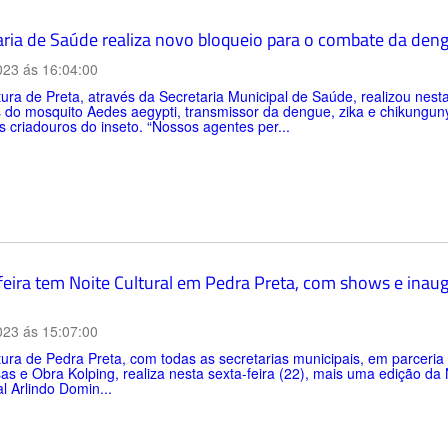
aria de Saúde realiza novo bloqueio para o combate da den
023 ás 16:04:00
tura de Preta, através da Secretaria Municipal de Saúde, realizou n
 do mosquito Aedes aegypti, transmissor da dengue, zika e chikunguny
s criadouros do inseto. “Nossos agentes per...
feira tem Noite Cultural em Pedra Preta, com shows e inau
023 ás 15:07:00
tura de Pedra Preta, com todas as secretarias municipais, em parcer
as e Obra Kolping, realiza nesta sexta-feira (22), mais uma edição da 
l Arlindo Domin...