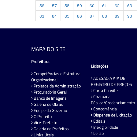
56
57
58
59
60
61
62
63
83
84
85
86
87
88
89
90
MAPA DO SITE
Prefeitura
Licitações
Competências e Estrutura
ADESÃO A ATA DE
Organizacional
REGISTRO DE PREÇOS
Projetos da Administração
Carta Convite
Procuradoria Geral
Chamada
Banco de Imagens
Pública/Credenciamento
Galeria de Obras
Concorrência
Equipe do Governo
Dispensa de Licitação
O Prefeito
Editais
Vice-Prefeito
Inexigibilidade
Galeria de Prefeitos
Leilão
Links Úteis