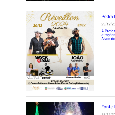
Pedra P
29/12/2
A Prefei
atraçõe
Alves de 
Fonte 
29/12/2