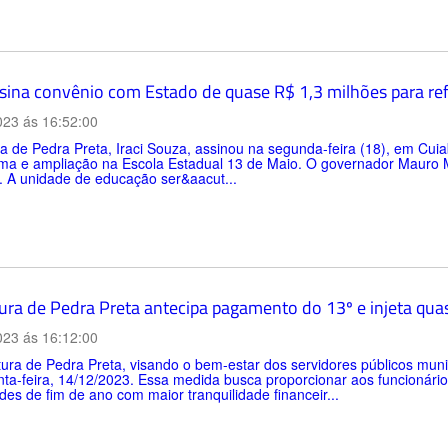
assina convênio com Estado de quase R$ 1,3 milhões para r
023 ás 16:52:00
ta de Pedra Preta, Iraci Souza, assinou na segunda-feira (18), em Cu
rma e ampliação na Escola Estadual 13 de Maio. O governador Mauro 
. A unidade de educação ser&aacut...
tura de Pedra Preta antecipa pagamento do 13º e injeta qua
023 ás 16:12:00
tura de Pedra Preta, visando o bem-estar dos servidores públicos muni
nta-feira, 14/12/2023. Essa medida busca proporcionar aos funcionário
ades de fim de ano com maior tranquilidade financeir...