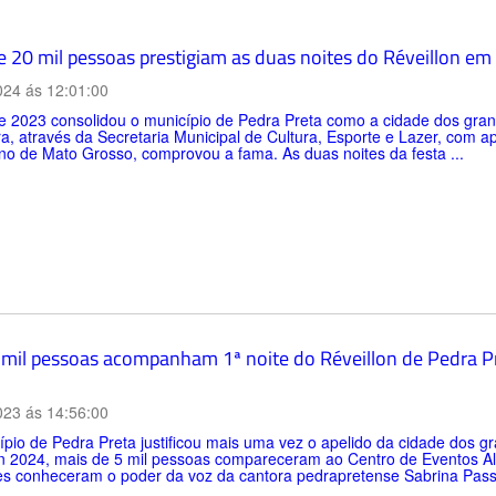
e 20 mil pessoas prestigiam as duas noites do Réveillon em
024 ás 12:01:00
 2023 consolidou o município de Pedra Preta como a cidade dos grand
ra, através da Secretaria Municipal de Cultura, Esporte e Lazer, com 
o de Mato Grosso, comprovou a fama. As duas noites da festa ...
 mil pessoas acompanham 1ª noite do Réveillon de Pedra Pr
023 ás 14:56:00
pio de Pedra Preta justificou mais uma vez o apelido da cidade dos gr
n 2024, mais de 5 mil pessoas compareceram ao Centro de Eventos Alex
es conheceram o poder da voz da cantora pedrapretense Sabrina Pass