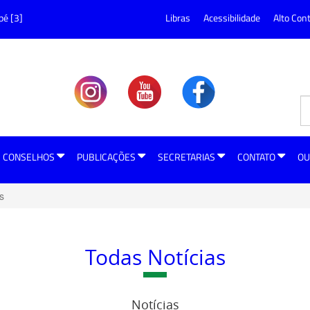
pé [3]
Libras
Acessibilidade
Alto Con
CONSELHOS
PUBLICAÇÕES
SECRETARIAS
CONTATO
OU
s
Todas Notícias
Notícias