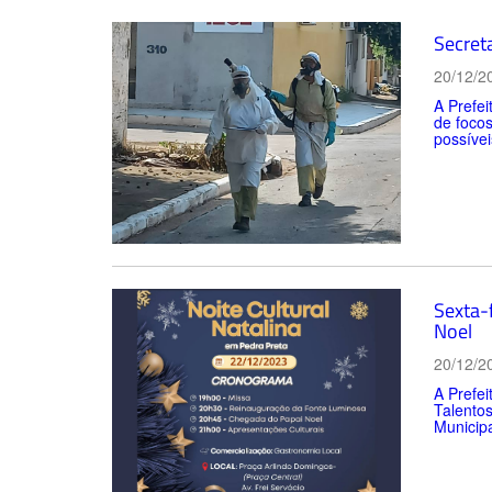
Secret
20/12/2
A Prefei
de focos
possívei
Sexta-
Noel
20/12/2
A Prefei
Talentos
Municipa