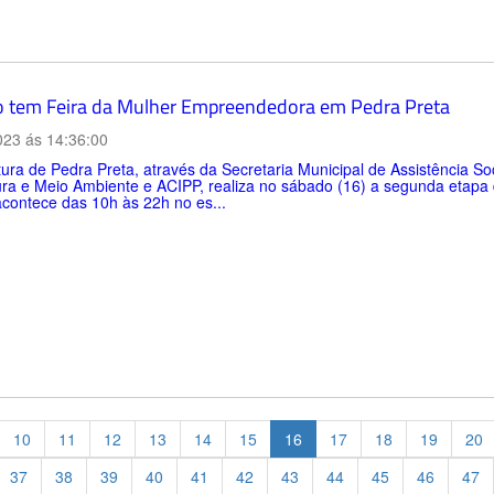
 tem Feira da Mulher Empreendedora em Pedra Preta
023 ás 14:36:00
tura de Pedra Preta, através da Secretaria Municipal de Assistência S
tura e Meio Ambiente e ACIPP, realiza no sábado (16) a segunda etap
contece das 10h às 22h no es...
10
11
12
13
14
15
16
17
18
19
20
37
38
39
40
41
42
43
44
45
46
47