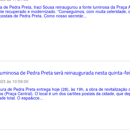
ta de Pedra Preta, Iraci Sousa reinaugurou a fonte luminosa da Praça A
nte recuperado e modernizado. “Conseguimos, com muita celeridade, d
postais de Pedra Preta. Como nosso secretár...
luminosa de Pedra Preta será reinaugurada nesta quinta-fei
023 ás 10:59:00
tura de Pedra Preta entrega hoje (28), às 19h, a obra de revitalização
 (Praça Central). O local é um dos cartões postais da cidade, que de
de total. O espa&cce...