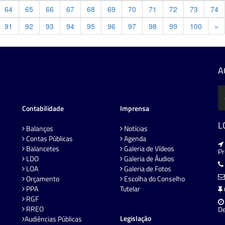
64
65
66
67
68
69
70
71
72
73
74
Pr
91
92
93
94
95
96
97
98
99
100
»
A
Contabilidade
Imprensa
L
Balanços
Notícias
Contas Públicas
Agenda
Balancetes
Galeria de Vídeos
P
LDO
Galeria de Áudios
LOA
Galeria de Fotos
Orçamento
Escolha do Conselho
PPA
Tutelar
RGF
RREO
De
Legislação
Audiências Públicas