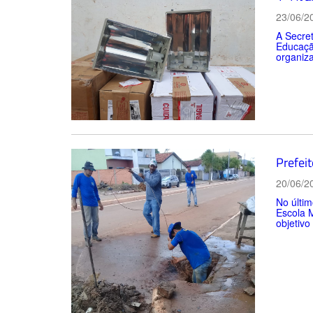
23/06/2
A Secret
Educação
organiz
Prefei
20/06/2
No últim
Escola M
objetivo