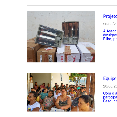
Projet
20/06/2
A Assoc
divulga
Filho, p
Equipe
20/06/2
Com o ap
particip
Basquete