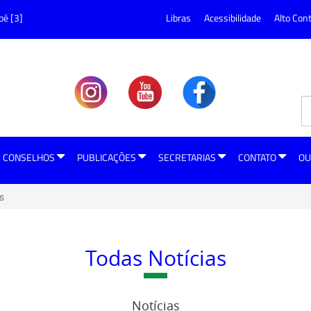
pé [3]
Libras
Acessibilidade
Alto Con
CONSELHOS
PUBLICAÇÕES
SECRETARIAS
CONTATO
OU
s
Todas Notícias
Notícias