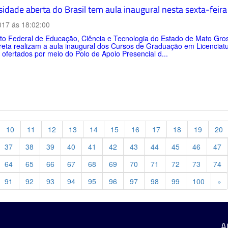
sidade aberta do Brasil tem aula inaugural nesta sexta-feir
017 ás 18:02:00
uto Federal de Educação, Ciência e Tecnologia do Estado de Mato Gros
reta realizam a aula inaugural dos Cursos de Graduação em Licencia
, ofertados por meio do Polo de Apoio Presencial d...
10
11
12
13
14
15
16
17
18
19
20
37
38
39
40
41
42
43
44
45
46
47
64
65
66
67
68
69
70
71
72
73
74
Pr
91
92
93
94
95
96
97
98
99
100
»
A