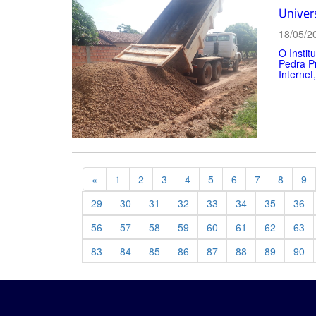
Univer
18/05/2
O Instit
Pedra P
Internet
Previous
«
1
2
3
4
5
6
7
8
9
29
30
31
32
33
34
35
36
56
57
58
59
60
61
62
63
83
84
85
86
87
88
89
90