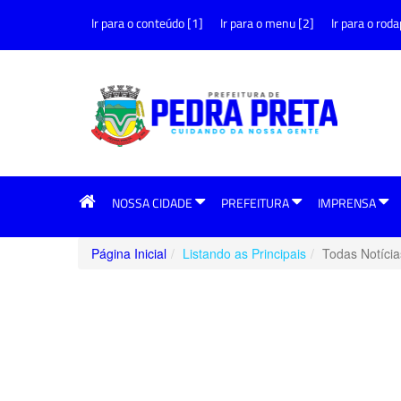
Ir para o conteúdo [1]
Ir para o menu [2]
Ir para o roda
NOSSA CIDADE
PREFEITURA
IMPRENSA
Página Inicial
Listando as Principais
Todas Notícia