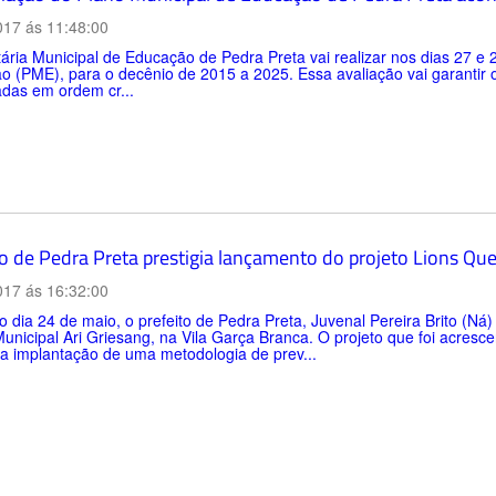
017 ás 11:48:00
ária Municipal de Educação de Pedra Preta vai realizar nos dias 27 e 
 (PME), para o decênio de 2015 a 2025. Essa avaliação vai garantir 
adas em ordem cr...
to de Pedra Preta prestigia lançamento do projeto Lions Que
017 ás 16:32:00
o dia 24 de maio, o prefeito de Pedra Preta, Juvenal Pereira Brito (Ná
unicipal Ari Griesang, na Vila Garça Branca. O projeto que foi acresc
 a implantação de uma metodologia de prev...