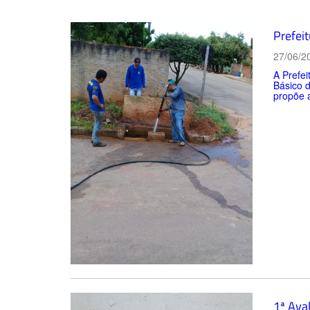
Prefei
27/06/2
A Prefei
Básico 
propõe a
1ª Ava