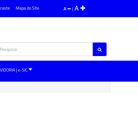
A
traste
Mapa do Site
A
|
VIDORIA | e-SIC