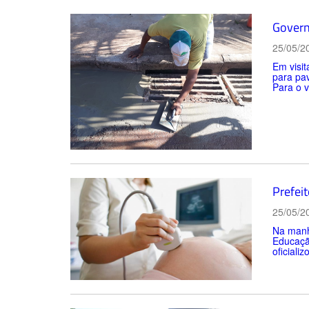
Govern
25/05/2
Em visit
para pa
Para o v
Prefei
25/05/2
Na manhã
Educação
oficiali