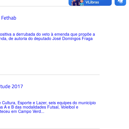
o Fethab
ositiva a derrubada do veto à emenda que propõe a
enda, de autoria do deputado José Domingos Fraga
ntude 2017
 Cultura, Esporte e Lazer, seis equipes do município
s A e B das modalidades Futsal, Voleibol e
nteceu em Campo Verd...