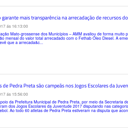
o garante mais transparência na arrecadação de recursos d
017 ás 16:13:00
iação Mato-grossense dos Municípios – AMM avaliou de forma muito p
ção mensal do valor total arrecadado com o Fethab Óleo Diesel. A em
revê que a arrecada&c...
s de Pedra Preta são campeãs nos Jogos Escolares da Juve
017 ás 15:56:00
oio da Prefeitura Municipal de Pedra Preta, por meio da Secretaria de
aram dos Jogos Escolares da Juventude 2017 disputando nas categoria
bol. Ao todo 60 atletas de Pedra Preta estiveram na disputa que aco