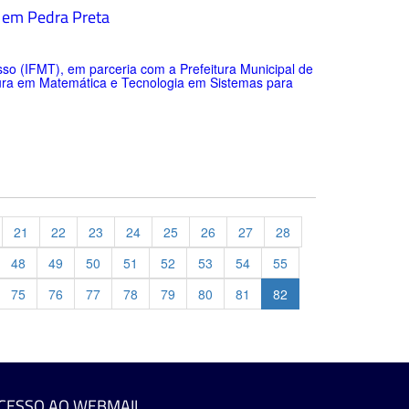
a em Pedra Preta
so (IFMT), em parceria com a Prefeitura Municipal de
tura em Matemática e Tecnologia em Sistemas para
21
22
23
24
25
26
27
28
48
49
50
51
52
53
54
55
75
76
77
78
79
80
81
82
evious
CESSO AO WEBMAIL