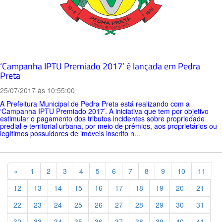
‘Campanha IPTU Premiado 2017’ é lançada em Pedra
Preta
25/07/2017 ás 10:55:00
A Prefeitura Municipal de Pedra Preta está realizando com a
‘Campanha IPTU Premiado 2017’. A iniciativa que tem por objetivo
estimular o pagamento dos tributos incidentes sobre propriedade
predial e territorial urbana, por meio de prêmios, aos proprietários ou
legítimos possuidores de imóveis inscrito n...
Previous
«
1
2
3
4
5
6
7
8
9
10
11
12
13
14
15
16
17
18
19
20
21
22
23
24
25
26
27
28
29
30
31
32
33
34
35
36
37
38
39
40
41