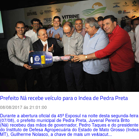
Prefeito Ná recebe veículo para o Indea de Pedra Preta
08/08/2017 ás 21:01:00
Durante a abertura oficial da 45ª Exposul na noite desta segunda-feira
(07/08), o prefeito municipal de Pedra Preta, Juvenal Pereira Brito
(Ná) recebeu das mãos de governador, Pedro Taques e do presidente
do Instituto de Defesa Agropecuária do Estado de Mato Grosso (Indea
MT), Guilherme Nolasco, a chave de mais um ve&iacut...