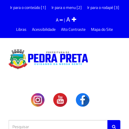
Ir para o conteúdo [1]
Ir para o menu [2]
Ir para o rodapé [3]
A
A
|
Libras
Acessibilidade
Alto Contraste
Mapa do Site