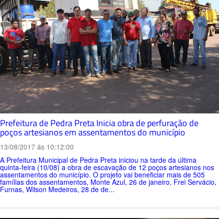
Prefeitura de Pedra Preta Inicia obra de perfuração de
poços artesianos em assentamentos do município
13/08/2017 ás 10:12:00
A Prefeitura Municipal de Pedra Preta iniciou na tarde da última
quinta-feira (10/08) a obra de escavação de 12 poços artesianos nos
assentamentos do município. O projeto vai beneficiar mais de 505
famílias dos assentamentos, Monte Azul, 26 de janeiro, Frei Servácio,
Furnas, Wilson Medeiros, 28 de de...