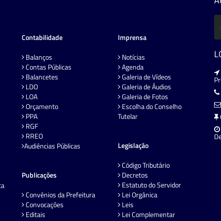
A
Contabilidade
Imprensa
L
Balanços
Notícias
Contas Públicas
Agenda
Balancetes
Galeria de Vídeos
P
LDO
Galeria de Áudios
LOA
Galeria de Fotos
Orçamento
Escolha do Conselho
PPA
Tutelar
RGF
RREO
De
Legislação
Audiências Públicas
Código Tributário
Publicações
Decretos
Estatuto do Servidor
ta
Convênios da Prefeitura
Lei Orgânica
Convocações
Leis
Editais
Lei Complementar