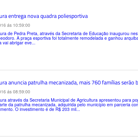
tura entrega nova quadra poliesportiva
016 ás 10:59:00
tura de Pedra Preta, através da Secretaria de Educação inaugurou nes
odoro. A praça esportiva foi totalmente remodelada e ganhou arquiban
 vai abrigar eve...
tura anuncia patrulha mecanizada, mais 760 famílias serão 
016 ás 08:59:00
tura através da Secretaria Municipal de Agricultura apresentou para 
rte da patrulha mecanizada, adquirida pelo município em parceria com 
mento. O investimento é de R$ 203 mil...