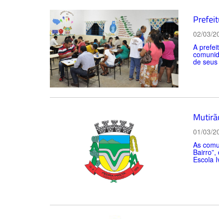
Prefei
02/03/2
A prefei
comunida
de seus 
Mutirã
01/03/2
As comu
Bairro”
Escola 