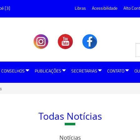
pé [3]
Libras
Acessibilidade
Alto Con
CONSELHOS
PUBLICAÇÕES
SECRETARIAS
CONTATO
OU
s
Todas Notícias
Notícias