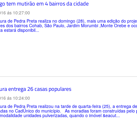
o tem mutirão em 4 bairros da cidade
016 ás 10:27:00
itura de Pedra Preta realiza no domingo (28), mais uma edição do pr
es dos bairros Cohab, São Paulo, Jardim Morumbi ,Monte Orebe e ocor
a estará disponibil...
tura entrega 26 casas populares
016 ás 10:24:00
tura de Pedra Preta realizou na tarde de quarta-feira (25), a entrega
adas no CadÚnico do município. As moradias foram construídas pelo
 modalidade unidades pulverizadas, quando o imóvel &eacut...