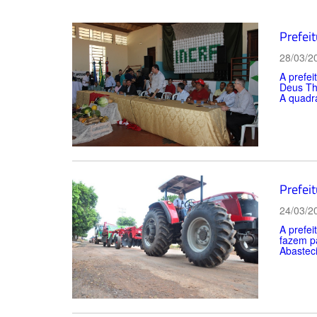
Prefei
28/03/2
A prefei
Deus The
A quadra
Prefei
24/03/2
A prefei
fazem pa
Abasteci