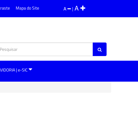
A
traste
Mapa do Site
A
|
VIDORIA | e-SIC