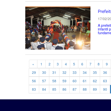
Prefei
17/02/2
A prefei
infantil
fundamen
Previous
«
1
2
3
4
5
6
7
8
9
29
30
31
32
33
34
35
36
56
57
58
59
60
61
62
63
83
84
85
86
87
88
89
90