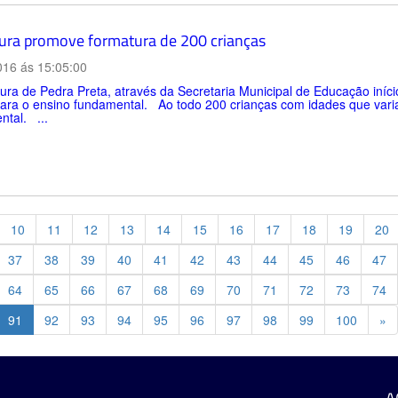
tura promove formatura de 200 crianças
016 ás 15:05:00
tura de Pedra Preta, através da Secretaria Municipal de Educação iní
 para o ensino fundamental. Ao todo 200 crianças com idades que var
tal. ...
10
11
12
13
14
15
16
17
18
19
20
37
38
39
40
41
42
43
44
45
46
47
64
65
66
67
68
69
70
71
72
73
74
Pr
91
92
93
94
95
96
97
98
99
100
»