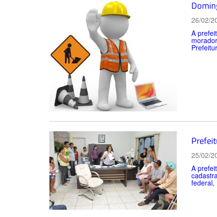
Doming
26/02/2
A prefe
morador
Prefeitur
Prefei
25/02/2
A prefei
cadastr
federal,