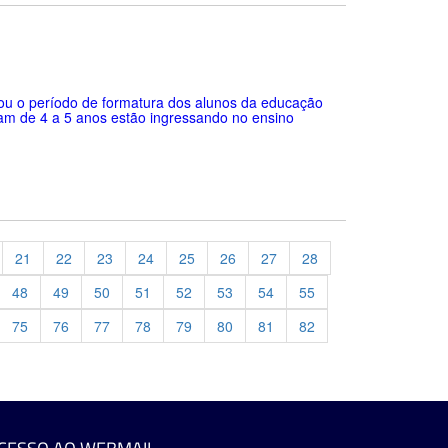
ciou o período de formatura dos alunos da educação
iam de 4 a 5 anos estão ingressando no ensino
21
22
23
24
25
26
27
28
48
49
50
51
52
53
54
55
75
76
77
78
79
80
81
82
evious