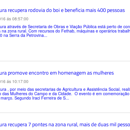
tura recupera rodovia do boi e beneficia mais 400 pessoas
016 ás 08:57:00
tura através de Secretaria de Obras e Viação Pública está perto de c
s na zona rural. Com recursos do Fethab, máquinas e operários traba
 na Serra da Petrovina...
tura promove encontro em homenagem as mulheres
016 ás 10:17:00
tura , por meio das secretarias de Agricultura e Assistência Social, reali
o das Mulheres do Campo e da Cidade. O evento é em comemoração a
 março. Segundo Iraci Ferreira de S...
ura recupera 7 pontes na zona rural, mais de duas mil pess