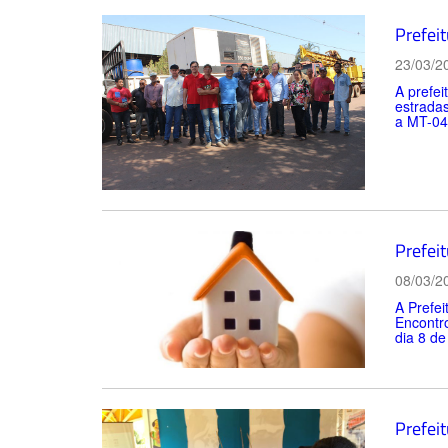
Prefei
23/03/2
A prefei
estrada
a MT-040
Prefei
08/03/2
A Prefei
Encontr
dia 8 de
Prefeit