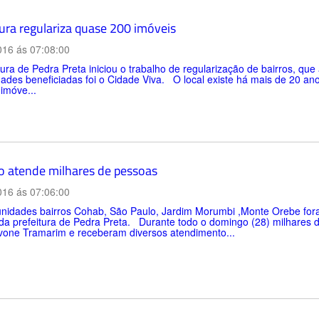
tura regulariza quase 200 imóveis
016 ás 07:08:00
tura de Pedra Preta iniciou o trabalho de regularização de bairros, qu
des beneficiadas foi o Cidade Viva. O local existe há mais de 20 an
imóve...
o atende milhares de pessoas
016 ás 07:06:00
nidades bairros Cohab, São Paulo, Jardim Morumbi ,Monte Orebe fora
, da prefeitura de Pedra Preta. Durante todo o domingo (28) milhar
Ivone Tramarim e receberam diversos atendimento...