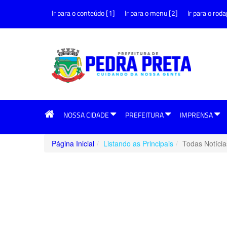
Ir para o conteúdo [1]
Ir para o menu [2]
Ir para o roda
NOSSA CIDADE
PREFEITURA
IMPRENSA
Página Inicial
Listando as Principais
Todas Notícia