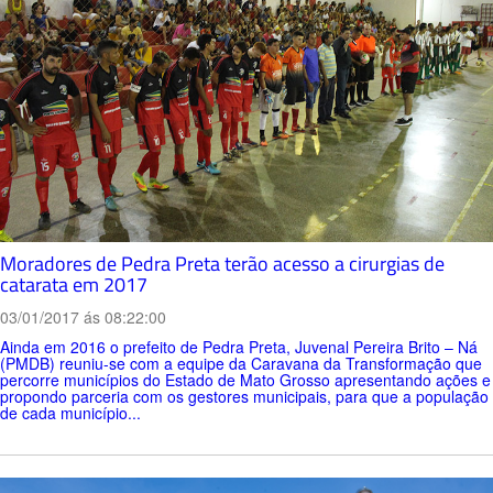
Moradores de Pedra Preta terão acesso a cirurgias de
catarata em 2017
03/01/2017 ás 08:22:00
Ainda em 2016 o prefeito de Pedra Preta, Juvenal Pereira Brito – Ná
(PMDB) reuniu-se com a equipe da Caravana da Transformação que
percorre municípios do Estado de Mato Grosso apresentando ações e
propondo parceria com os gestores municipais, para que a população
de cada município...