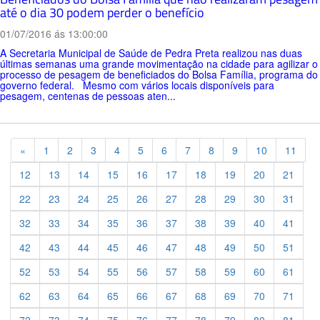
até o dia 30 podem perder o benefício
01/07/2016 ás 13:00:00
A Secretaria Municipal de Saúde de Pedra Preta realizou nas duas
últimas semanas uma grande movimentação na cidade para agilizar o
processo de pesagem de beneficiados do Bolsa Família, programa do
governo federal. Mesmo com vários locais disponíveis para
pesagem, centenas de pessoas aten...
Previous
«
1
2
3
4
5
6
7
8
9
10
11
12
13
14
15
16
17
18
19
20
21
22
23
24
25
26
27
28
29
30
31
32
33
34
35
36
37
38
39
40
41
42
43
44
45
46
47
48
49
50
51
52
53
54
55
56
57
58
59
60
61
62
63
64
65
66
67
68
69
70
71
72
73
74
75
76
77
78
79
80
81