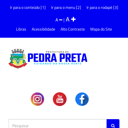
Ir para o conteúdo [1]
Ir para o menu [2]
Ir para o rodapé [3]
A
A
|
Libras
Acessibilidade
Alto Contraste
Mapa do Site