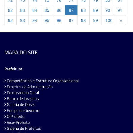
82
83
84
85
86
87
88
89
90
91
Previ
92
93
94
95
96
97
98
99
100
»
MAPA DO SITE
Prefeitura
Competências e Estrutura Organizacional
Projetos da Administração
Procuradoria Geral
Banco de Imagens
Galeria de Obras
Equipe do Governo
O Prefeito
Vice-Prefeito
Galeria de Prefeitos