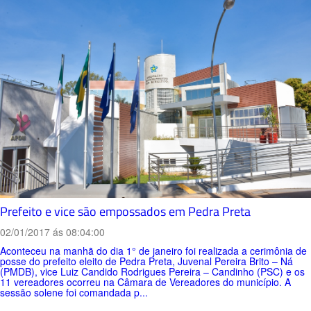
Prefeito e vice são empossados em Pedra Preta
02/01/2017 ás 08:04:00
Aconteceu na manhã do dia 1° de janeiro foi realizada a cerimônia de
posse do prefeito eleito de Pedra Preta, Juvenal Pereira Brito – Ná
(PMDB), vice Luiz Candido Rodrigues Pereira – Candinho (PSC) e os
11 vereadores ocorreu na Câmara de Vereadores do município. A
sessão solene foi comandada p...