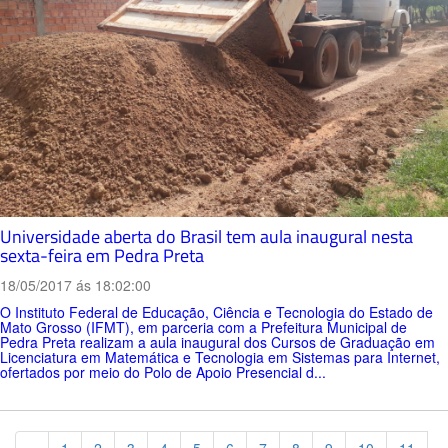
Universidade aberta do Brasil tem aula inaugural nesta
sexta-feira em Pedra Preta
18/05/2017 ás 18:02:00
O Instituto Federal de Educação, Ciência e Tecnologia do Estado de
Mato Grosso (IFMT), em parceria com a Prefeitura Municipal de
Pedra Preta realizam a aula inaugural dos Cursos de Graduação em
Licenciatura em Matemática e Tecnologia em Sistemas para Internet,
ofertados por meio do Polo de Apoio Presencial d...
Previous
«
1
2
3
4
5
6
7
8
9
10
11