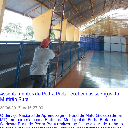
Assentamentos de Pedra Preta recebem os serviços do
Mutirão Rural
20/06/2017 ás 16:27:00
O Serviço Nacional de Aprendizagem Rural de Mato Grosso (Senar
MT), em parceria com a Prefeitura Municipal de Pedra Preta e o
Sindicato Rural de Pedra Preta realizou no último dia 09 de junho, o
Mutirão Rural no assentamento Formosa, beneficiando também os