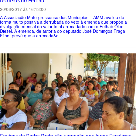
recursos do Fethab
20/06/2017 ás 16:13:00
A Associação Mato-grossense dos Municípios – AMM avaliou de
forma muito positiva a derrubada do veto à emenda que propõe a
divulgação mensal do valor total arrecadado com o Fethab Óleo
Diesel. A emenda, de autoria do deputado José Domingos Fraga
Filho, prevê que a arrecada&c...
Equipes de Pedra Preta são campeãs nos Jogos Escolares