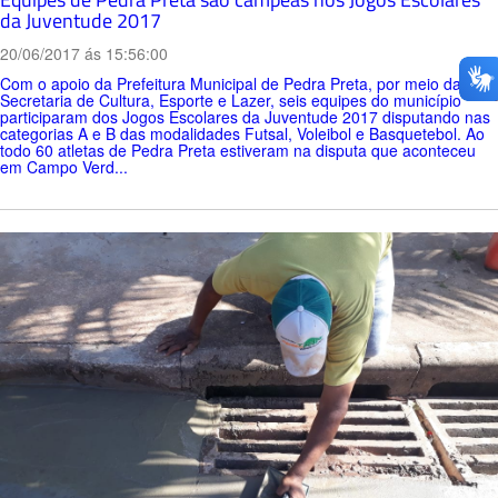
da Juventude 2017
20/06/2017 ás 15:56:00
Com o apoio da Prefeitura Municipal de Pedra Preta, por meio da
Secretaria de Cultura, Esporte e Lazer, seis equipes do município
participaram dos Jogos Escolares da Juventude 2017 disputando nas
categorias A e B das modalidades Futsal, Voleibol e Basquetebol. Ao
todo 60 atletas de Pedra Preta estiveram na disputa que aconteceu
em Campo Verd...