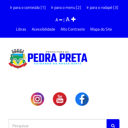
Ir para o conteúdo [1]
Ir para o menu [2]
Ir para o rodapé [3]
A
A
|
Libras
Acessibilidade
Alto Contraste
Mapa do Site