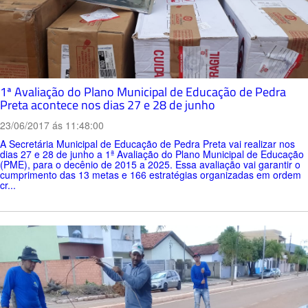
1ª Avaliação do Plano Municipal de Educação de Pedra
Preta acontece nos dias 27 e 28 de junho
23/06/2017 ás 11:48:00
A Secretária Municipal de Educação de Pedra Preta vai realizar nos
dias 27 e 28 de junho a 1ª Avaliação do Plano Municipal de Educação
(PME), para o decênio de 2015 a 2025. Essa avaliação vai garantir o
cumprimento das 13 metas e 166 estratégias organizadas em ordem
cr...