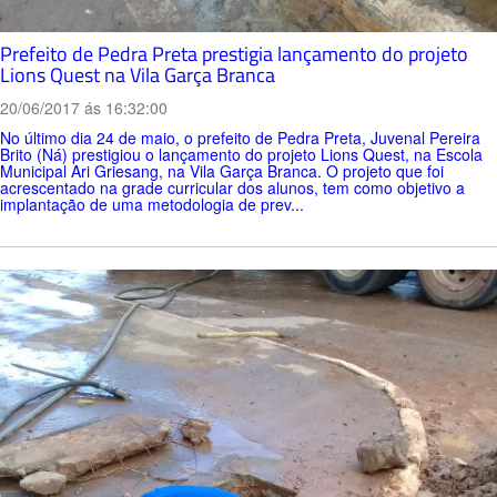
Prefeito de Pedra Preta prestigia lançamento do projeto
Lions Quest na Vila Garça Branca
20/06/2017 ás 16:32:00
No último dia 24 de maio, o prefeito de Pedra Preta, Juvenal Pereira
Brito (Ná) prestigiou o lançamento do projeto Lions Quest, na Escola
Municipal Ari Griesang, na Vila Garça Branca. O projeto que foi
acrescentado na grade curricular dos alunos, tem como objetivo a
implantação de uma metodologia de prev...