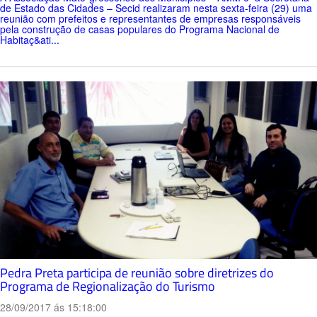
de Estado das Cidades – Secid realizaram nesta sexta-feira (29) uma
reunião com prefeitos e representantes de empresas responsáveis
pela construção de casas populares do Programa Nacional de
Habitaç&ati...
Pedra Preta participa de reunião sobre diretrizes do
Programa de Regionalização do Turismo
28/09/2017 ás 15:18:00