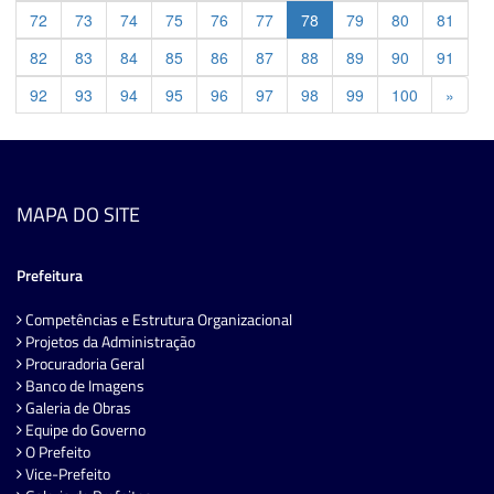
72
73
74
75
76
77
78
79
80
81
82
83
84
85
86
87
88
89
90
91
Previ
92
93
94
95
96
97
98
99
100
»
MAPA DO SITE
Prefeitura
Competências e Estrutura Organizacional
Projetos da Administração
Procuradoria Geral
Banco de Imagens
Galeria de Obras
Equipe do Governo
O Prefeito
Vice-Prefeito