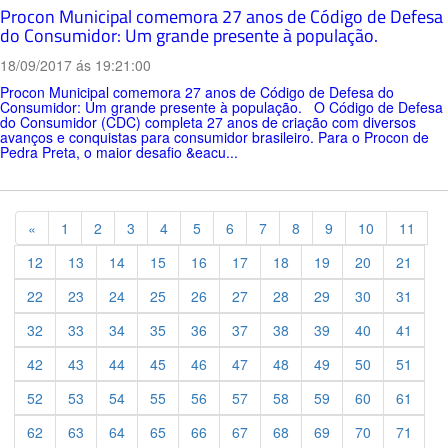
Procon Municipal comemora 27 anos de Código de Defesa
do Consumidor: Um grande presente à população.
18/09/2017 ás 19:21:00
Procon Municipal comemora 27 anos de Código de Defesa do
Consumidor: Um grande presente à população. O Código de Defesa
do Consumidor (CDC) completa 27 anos de criação com diversos
avanços e conquistas para consumidor brasileiro. Para o Procon de
Pedra Preta, o maior desafio &eacu...
Previous
«
1
2
3
4
5
6
7
8
9
10
11
12
13
14
15
16
17
18
19
20
21
22
23
24
25
26
27
28
29
30
31
32
33
34
35
36
37
38
39
40
41
42
43
44
45
46
47
48
49
50
51
52
53
54
55
56
57
58
59
60
61
62
63
64
65
66
67
68
69
70
71