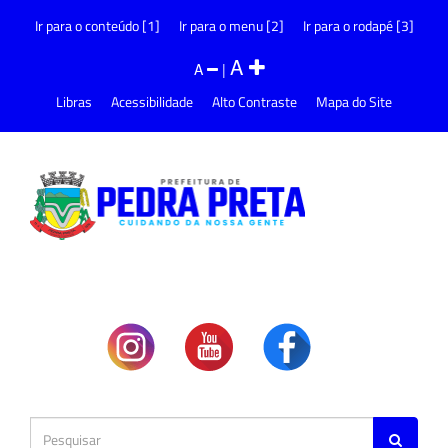
Ir para o conteúdo [1]
Ir para o menu [2]
Ir para o rodapé [3]
A
A
|
Libras
Acessibilidade
Alto Contraste
Mapa do Site