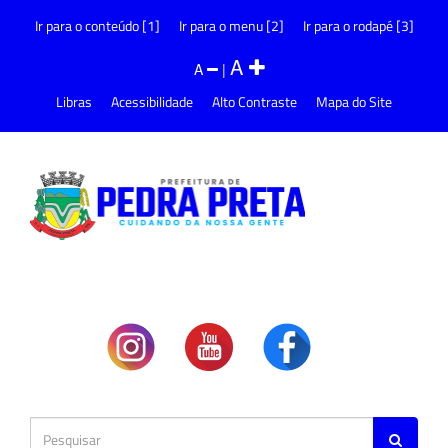
Ir para o conteúdo [1]
Ir para o menu [2]
Ir para o rodapé [3]
A
A
|
Libras
Acessibilidade
Alto Contraste
Mapa do Site