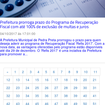
Prefeitura prorroga prazo do Programa de Recuperação
Fiscal com até 100% de exclusão de multas e juros
04/10/2017 ás 17:01:00
A Prefeitura Municipal de Pedra Preta prorrogou o prazo para quem
deseja aderir ao programa de Recuperação Fiscal ‘Refis 2017’. Com a
nova data, as vantagens oferecidas pelo programa estão disponíveis
até dia 29 de dezembro. O 'Refis 2017' é uma inciativa da Prefeitura
para promover a...
Previous
«
1
2
3
4
5
6
7
8
9
10
11
12
13
14
15
16
17
18
19
20
21
22
23
24
25
26
27
28
29
30
31
32
33
34
35
36
37
38
39
40
41
42
43
44
45
46
47
48
49
50
51