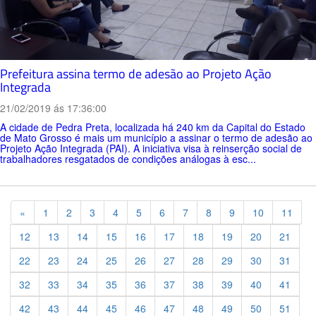
Prefeitura assina termo de adesão ao Projeto Ação
Integrada
21/02/2019 ás 17:36:00
A cidade de Pedra Preta, localizada há 240 km da Capital do Estado
de Mato Grosso é mais um município a assinar o termo de adesão ao
Projeto Ação Integrada (PAI). A iniciativa visa à reinserção social de
trabalhadores resgatados de condições análogas à esc...
Previous
«
1
2
3
4
5
6
7
8
9
10
11
12
13
14
15
16
17
18
19
20
21
22
23
24
25
26
27
28
29
30
31
32
33
34
35
36
37
38
39
40
41
42
43
44
45
46
47
48
49
50
51