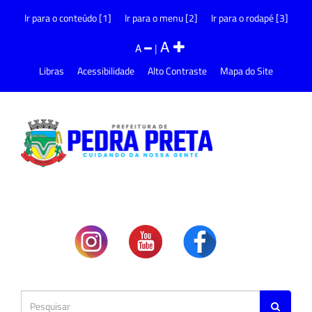
Ir para o conteúdo [1]
Ir para o menu [2]
Ir para o rodapé [3]
A
A
|
Libras
Acessibilidade
Alto Contraste
Mapa do Site