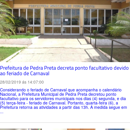
Prefeitura de Pedra Preta decreta ponto facultativo devido
ao feriado de Carnaval
28/02/2019 ás 14:07:00
Considerando o feriado de Carnaval que acompanha o calendário
Nacional, a Prefeitura Municipal de Pedra Preta decretou ponto
facultativo para os servidores municipais nos dias (4) segunda, e dia
(5) terça-feira - feriado de Carnaval. Portanto, quarta-feira (6), a
Prefeitura retorna as atividades a partir das 13h. A medida segue em
...