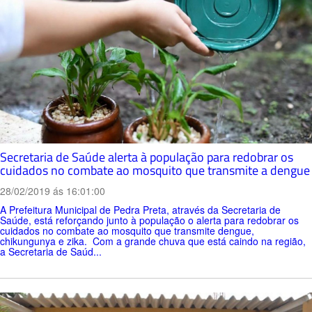
Secretaria de Saúde alerta à população para redobrar os
cuidados no combate ao mosquito que transmite a dengue
28/02/2019 ás 16:01:00
A Prefeitura Municipal de Pedra Preta, através da Secretaria de
Saúde, está reforçando junto à população o alerta para redobrar os
cuidados no combate ao mosquito que transmite dengue,
chikungunya e zika. Com a grande chuva que está caindo na região,
a Secretaria de Saúd...