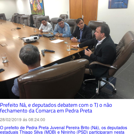
Prefeito Ná, e deputados debatem com o TJ o não
fechamento da Comarca em Pedra Preta
28/02/2019 ás 08:24:00
O prefeito de Pedra Preta Juvenal Pereira Brito (Ná), os deputados
estaduais Thiago Silva (MDB) e Nininho (PSD) participaram nesta