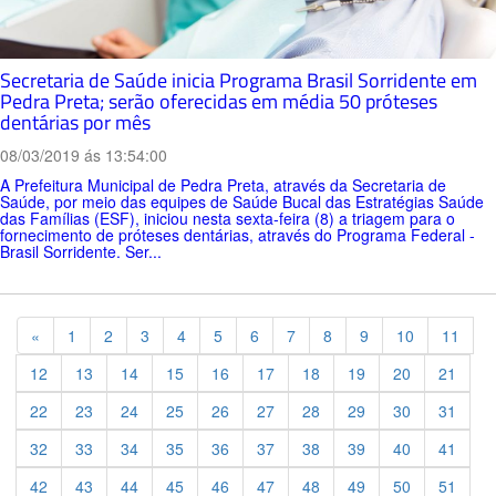
Secretaria de Saúde inicia Programa Brasil Sorridente em
Pedra Preta; serão oferecidas em média 50 próteses
dentárias por mês
08/03/2019 ás 13:54:00
A Prefeitura Municipal de Pedra Preta, através da Secretaria de
Saúde, por meio das equipes de Saúde Bucal das Estratégias Saúde
das Famílias (ESF), iniciou nesta sexta-feira (8) a triagem para o
fornecimento de próteses dentárias, através do Programa Federal -
Brasil Sorridente. Ser...
Previous
«
1
2
3
4
5
6
7
8
9
10
11
12
13
14
15
16
17
18
19
20
21
22
23
24
25
26
27
28
29
30
31
32
33
34
35
36
37
38
39
40
41
42
43
44
45
46
47
48
49
50
51