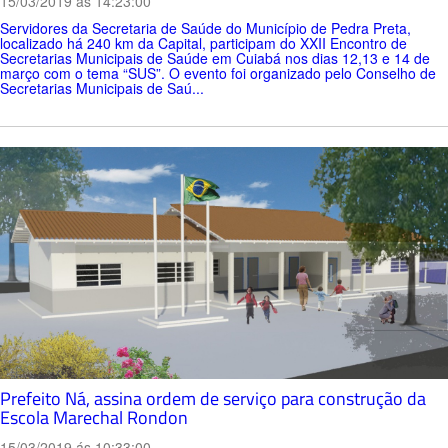
15/03/2019 ás 14:23:00
Servidores da Secretaria de Saúde do Município de Pedra Preta,
localizado há 240 km da Capital, participam do XXII Encontro de
Secretarias Municipais de Saúde em Cuiabá nos dias 12,13 e 14 de
março com o tema “SUS”. O evento foi organizado pelo Conselho de
Secretarias Municipais de Saú...
Prefeito Ná, assina ordem de serviço para construção da
Escola Marechal Rondon
15/03/2019 ás 10:33:00