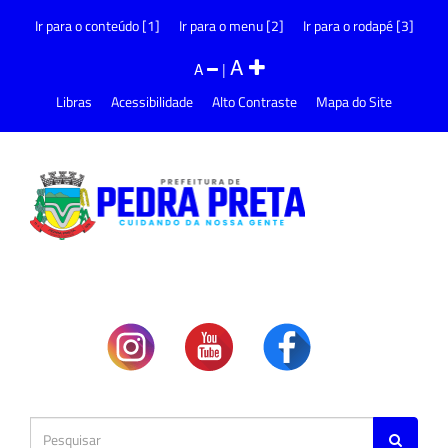
Ir para o conteúdo [1]
Ir para o menu [2]
Ir para o rodapé [3]
A
A
|
Libras
Acessibilidade
Alto Contraste
Mapa do Site