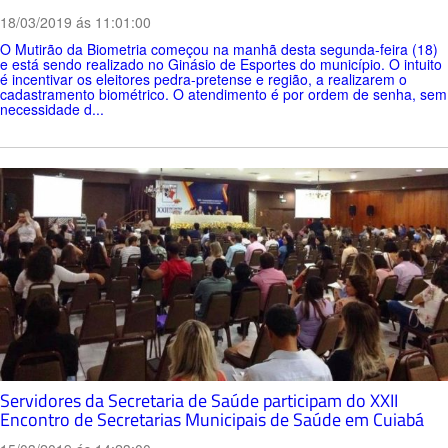
18/03/2019 ás 11:01:00
O Mutirão da Biometria começou na manhã desta segunda-feira (18)
e está sendo realizado no Ginásio de Esportes do município. O intuito
é incentivar os eleitores pedra-pretense e região, a realizarem o
cadastramento biométrico. O atendimento é por ordem de senha, sem
necessidade d...
Servidores da Secretaria de Saúde participam do XXII
Encontro de Secretarias Municipais de Saúde em Cuiabá