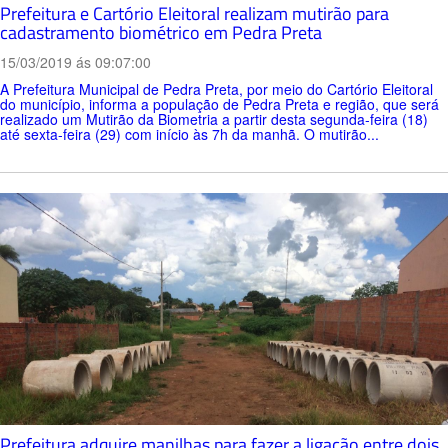
Prefeitura e Cartório Eleitoral realizam mutirão para
cadastramento biométrico em Pedra Preta
15/03/2019 ás 09:07:00
A Prefeitura Municipal de Pedra Preta, por meio do Cartório Eleitoral
do município, informa a população de Pedra Preta e região, que será
realizado um Mutirão da Biometria a partir desta segunda-feira (18)
até sexta-feira (29) com início às 7h da manhã. O mutirão...
Prefeitura adquire manilhas para fazer a ligação entre dois