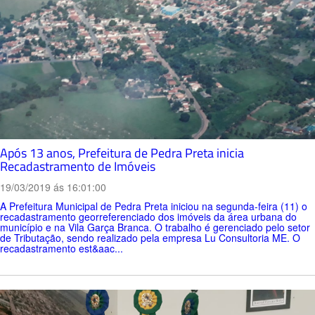
Após 13 anos, Prefeitura de Pedra Preta inicia
Recadastramento de Imóveis
19/03/2019 ás 16:01:00
A Prefeitura Municipal de Pedra Preta iniciou na segunda-feira (11) o
recadastramento georreferenciado dos imóveis da área urbana do
município e na Vila Garça Branca. O trabalho é gerenciado pelo setor
de Tributação, sendo realizado pela empresa Lu Consultoria ME. O
recadastramento est&aac...