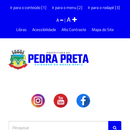
Ir para o conteúdo [1]
Ir para o menu [2]
Ir para o rodapé [3]
A
A
|
Libras
Acessibilidade
Alto Contraste
Mapa do Site