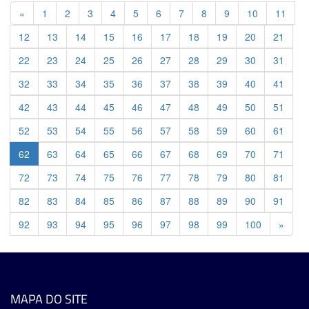
Previous
«
1
2
3
4
5
6
7
8
9
10
11
12
13
14
15
16
17
18
19
20
21
22
23
24
25
26
27
28
29
30
31
32
33
34
35
36
37
38
39
40
41
42
43
44
45
46
47
48
49
50
51
52
53
54
55
56
57
58
59
60
61
62
63
64
65
66
67
68
69
70
71
72
73
74
75
76
77
78
79
80
81
82
83
84
85
86
87
88
89
90
91
Previ
92
93
94
95
96
97
98
99
100
»
MAPA DO SITE