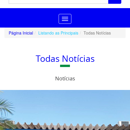
Toggle
navigation
Página Inicial
Listando as Principais
Todas Notícias
Todas Notícias
Notícias