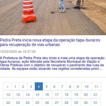
Pedra Preta inicia nova etapa da operação tapa-buracos
para recuperação de vias urbanas
19/02/2025 ás 15:37:00
A Prefeitura de Pedra Preta deu início a mais uma etapa da operação
tapa-buracos, ação liderada pela Secretaria Municipal de Viação e
Obras Públicas com o objetivo de recuperar o pavimento das ruas da
cidade. As equipes estão atuando nas regiões consideradas priori...
Previous
«
1
2
3
4
5
6
7
8
9
10
11
12
13
14
15
16
17
18
19
20
21
22
23
24
25
26
27
28
29
30
31