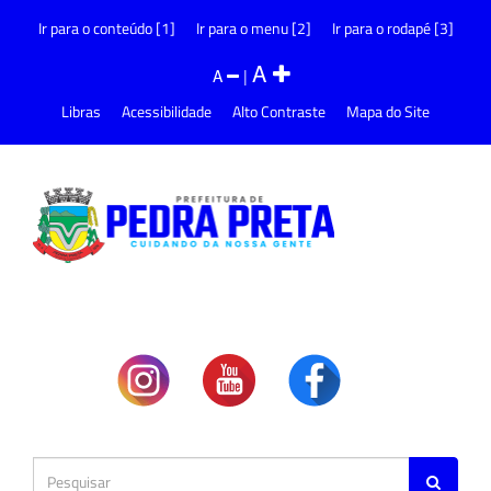
Ir para o conteúdo [1]
Ir para o menu [2]
Ir para o rodapé [3]
A
A
|
Libras
Acessibilidade
Alto Contraste
Mapa do Site