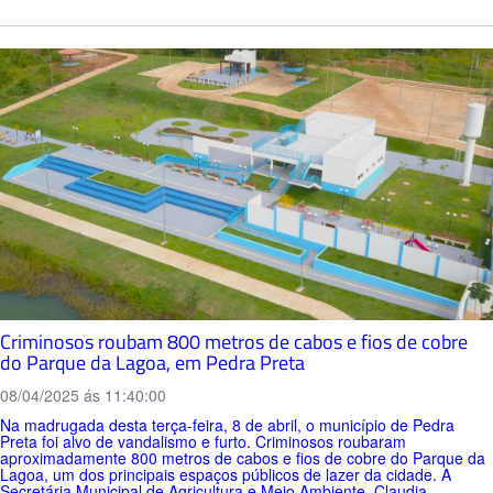
Criminosos roubam 800 metros de cabos e fios de cobre
do Parque da Lagoa, em Pedra Preta
08/04/2025 ás 11:40:00
Na madrugada desta terça-feira, 8 de abril, o município de Pedra
Preta foi alvo de vandalismo e furto. Criminosos roubaram
aproximadamente 800 metros de cabos e fios de cobre do Parque da
Lagoa, um dos principais espaços públicos de lazer da cidade. A
Secretária Municipal de Agricultura e Meio Ambiente, Claudia...