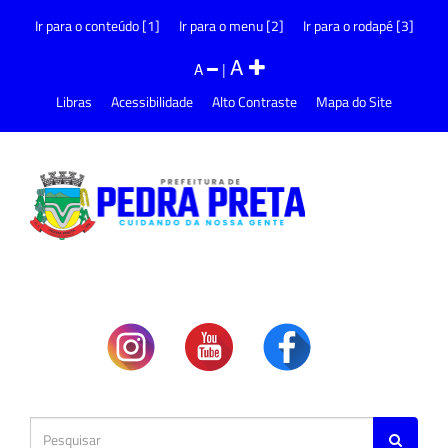
Ir para o conteúdo [1]
Ir para o menu [2]
Ir para o rodapé [3]
A
A
|
Libras
Acessibilidade
Alto Contraste
Mapa do Site