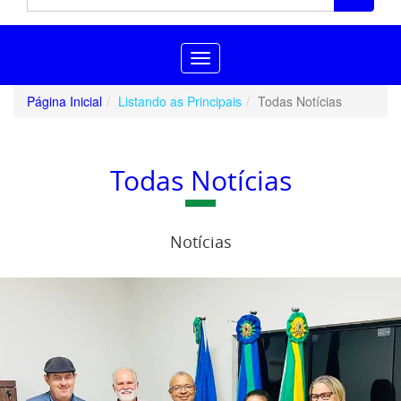
Toggle
navigation
Página Inicial
Listando as Principais
Todas Notícias
Todas Notícias
Notícias