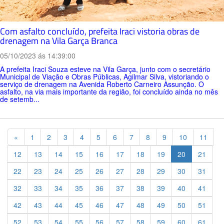
Com asfalto concluído, prefeita Iraci vistoria obras de
drenagem na Vila Garça Branca
05/10/2023 ás 14:39:00
A prefeita Iraci Souza esteve na Vila Garça, junto com o secretário
Municipal de Viação e Obras Públicas, Agilmar Silva, vistoriando o
serviço de drenagem na Avenida Roberto Carneiro Assunção. O
asfalto, na via mais importante da região, foi concluído ainda no mês
de setemb...
Previous
«
1
2
3
4
5
6
7
8
9
10
11
12
13
14
15
16
17
18
19
20
21
22
23
24
25
26
27
28
29
30
31
32
33
34
35
36
37
38
39
40
41
42
43
44
45
46
47
48
49
50
51
52
53
54
55
56
57
58
59
60
61