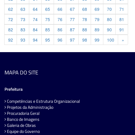
62
63
64
65
66
67
68
69
70
71
72
73
74
75
76
77
78
79
80
81
82
83
84
85
86
87
88
89
90
91
Previ
92
93
94
95
96
97
98
99
100
»
MAPA DO SITE
Prefeitura
Competências e Estrutura Organizacional
Projetos da Administração
Procuradoria Geral
Banco de Imagens
Galeria de Obras
Equipe do Governo