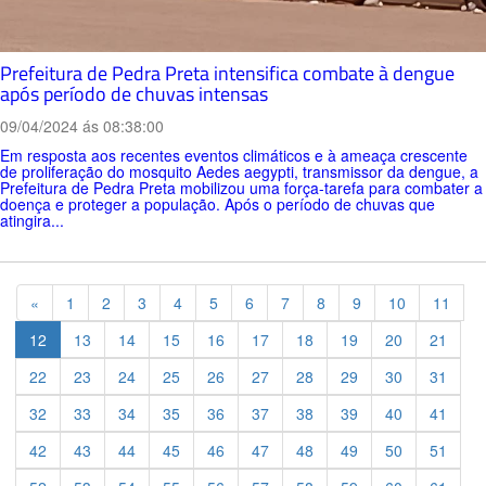
Prefeitura de Pedra Preta intensifica combate à dengue
após período de chuvas intensas
09/04/2024 ás 08:38:00
Em resposta aos recentes eventos climáticos e à ameaça crescente
de proliferação do mosquito Aedes aegypti, transmissor da dengue, a
Prefeitura de Pedra Preta mobilizou uma força-tarefa para combater a
doença e proteger a população. Após o período de chuvas que
atingira...
Previous
«
1
2
3
4
5
6
7
8
9
10
11
12
13
14
15
16
17
18
19
20
21
22
23
24
25
26
27
28
29
30
31
32
33
34
35
36
37
38
39
40
41
42
43
44
45
46
47
48
49
50
51