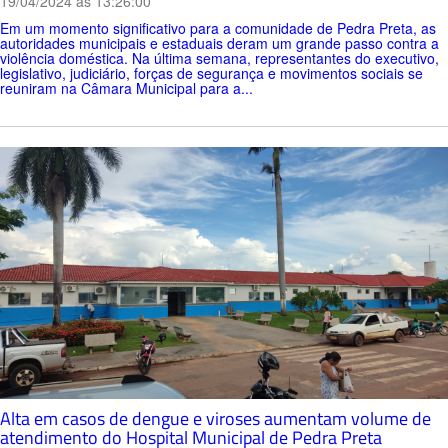
19/04/2024 ás 13:26:00
Em um momento significativo para a comunidade de Pedra Preta, as
autoridades municipais e estaduais deram um grande passo contra a
violência doméstica. Na última semana, representantes do executivo,
legislativo, judiciário, forças de segurança e movimentos sociais se
reuniram na Câmara Municipal para a...
Alta em casos de dengue e viroses aumentam volume de
atendimento do Hospital Municipal de Pedra Preta