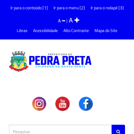
Ir para o conteúdo [1]
Ir para o menu [2]
Ir para o rodapé [3]
A
A
|
Libras
Acessibilidade
Alto Contraste
Mapa do Site