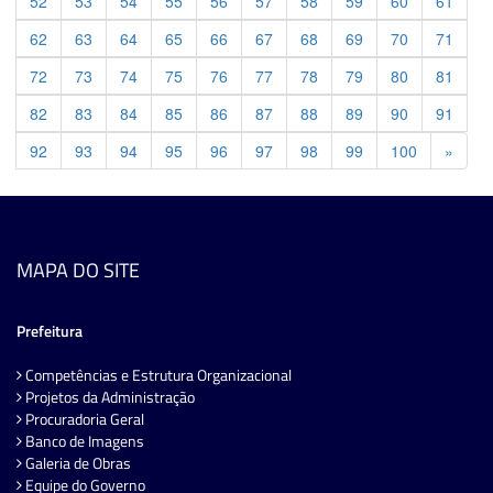
52
53
54
55
56
57
58
59
60
61
62
63
64
65
66
67
68
69
70
71
72
73
74
75
76
77
78
79
80
81
82
83
84
85
86
87
88
89
90
91
Previ
92
93
94
95
96
97
98
99
100
»
MAPA DO SITE
Prefeitura
Competências e Estrutura Organizacional
Projetos da Administração
Procuradoria Geral
Banco de Imagens
Galeria de Obras
Equipe do Governo