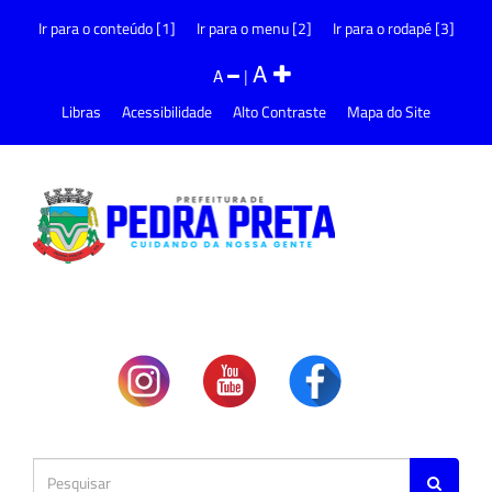
Ir para o conteúdo [1]
Ir para o menu [2]
Ir para o rodapé [3]
A
A
|
Libras
Acessibilidade
Alto Contraste
Mapa do Site