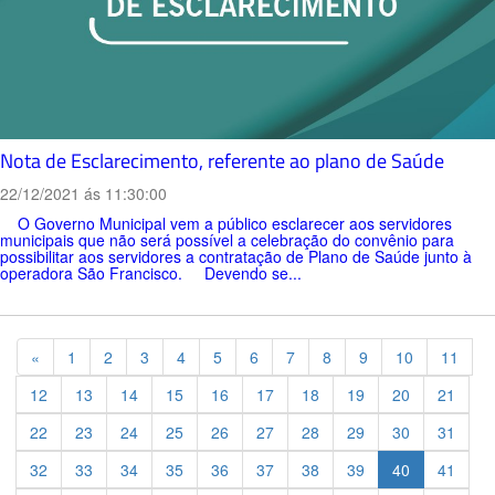
Nota de Esclarecimento, referente ao plano de Saúde
22/12/2021 ás 11:30:00
O Governo Municipal vem a público esclarecer aos servidores
municipais que não será possível a celebração do convênio para
possibilitar aos servidores a contratação de Plano de Saúde junto à
operadora São Francisco. Devendo se...
Previous
«
1
2
3
4
5
6
7
8
9
10
11
12
13
14
15
16
17
18
19
20
21
22
23
24
25
26
27
28
29
30
31
32
33
34
35
36
37
38
39
40
41