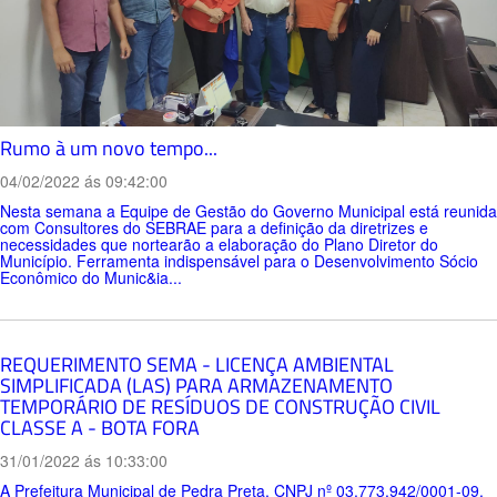
Rumo à um novo tempo...
04/02/2022 ás 09:42:00
Nesta semana a Equipe de Gestão do Governo Municipal está reunida
com Consultores do SEBRAE para a definição da diretrizes e
necessidades que nortearão a elaboração do Plano Diretor do
Município. Ferramenta indispensável para o Desenvolvimento Sócio
Econômico do Munic&ia...
REQUERIMENTO SEMA - LICENÇA AMBIENTAL
SIMPLIFICADA (LAS) PARA ARMAZENAMENTO
TEMPORÁRIO DE RESÍDUOS DE CONSTRUÇÃO CIVIL
CLASSE A - BOTA FORA
31/01/2022 ás 10:33:00
A Prefeitura Municipal de Pedra Preta, CNPJ nº 03.773.942/0001-09,