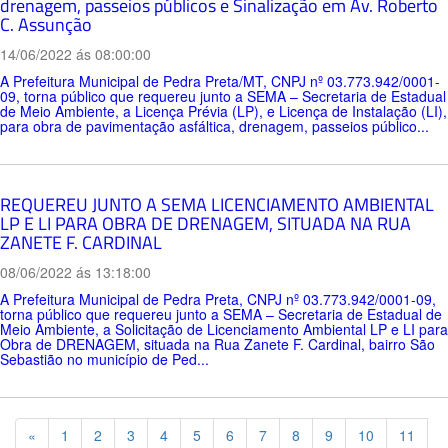
drenagem, passeios públicos e Sinalização em Av. Roberto
C. Assunção
14/06/2022 ás 08:00:00
A Prefeitura Municipal de Pedra Preta/MT, CNPJ nº 03.773.942/0001-
09, torna público que requereu junto a SEMA – Secretaria de Estadual
de Meio Ambiente, a Licença Prévia (LP), e Licença de Instalação (LI),
para obra de pavimentação asfáltica, drenagem, passeios público...
REQUEREU JUNTO A SEMA LICENCIAMENTO AMBIENTAL
LP E LI PARA OBRA DE DRENAGEM, SITUADA NA RUA
ZANETE F. CARDINAL
08/06/2022 ás 13:18:00
A Prefeitura Municipal de Pedra Preta, CNPJ nº 03.773.942/0001-09,
torna público que requereu junto a SEMA – Secretaria de Estadual de
Meio Ambiente, a Solicitação de Licenciamento Ambiental LP e LI para
Obra de DRENAGEM, situada na Rua Zanete F. Cardinal, bairro São
Sebastião no município de Ped...
Previous
«
1
2
3
4
5
6
7
8
9
10
11