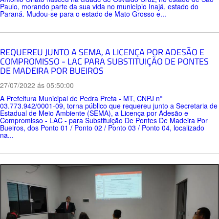
Paulo, morando parte da sua vida no município Inajá, estado do
Paraná. Mudou-se para o estado de Mato Grosso e...
REQUEREU JUNTO A SEMA, A LICENÇA POR ADESÃO E
COMPROMISSO - LAC PARA SUBSTITUIÇÃO DE PONTES
DE MADEIRA POR BUEIROS
27/07/2022 ás 05:50:00
A Prefeitura Municipal de Pedra Preta - MT, CNPJ nº
03.773.942/0001-09, torna público que requereu junto a Secretaria de
Estadual de Meio Ambiente (SEMA), a Licença por Adesão e
Compromisso - LAC - para Substituição De Pontes De Madeira Por
Bueiros, dos Ponto 01 / Ponto 02 / Ponto 03 / Ponto 04, localizado
na...