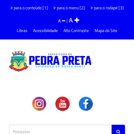
Ir para o conteúdo [1]
Ir para o menu [2]
Ir para o rodapé [3]
A
A
|
Libras
Acessibilidade
Alto Contraste
Mapa do Site