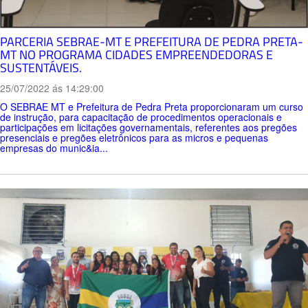
PARCERIA SEBRAE-MT E PREFEITURA DE PEDRA PRETA-
MT NO PROGRAMA CIDADES EMPREENDEDORAS E
SUSTENTÁVEIS.
25/07/2022 ás 14:29:00
O SEBRAE MT e Prefeitura de Pedra Preta proporcionaram um curso
de instrução, para capacitação de procedimentos operacionais e
participações em licitações governamentais, referentes aos pregões
presenciais e pregões eletrônicos para as micros e pequenas
empresas do munic&ia...