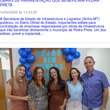
OBRAS DE PAVIMENTAÇÃO QUE BENEFICIAM PEDRA
PRETA
14/04/2026 ás 13:23:00
A Secretaria de Estado de Infraestrutura e Logística (Sinfra-MT)
publicou, no Diário Oficial do Estado, importantes editais para
contratação de empresas responsáveis por obras de infraestrutura
que irão beneficiar diretamente o município de Pedra Preta. Um dos
editais, prevê a implanta&...