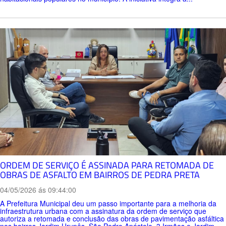
ORDEM DE SERVIÇO É ASSINADA PARA RETOMADA DE
OBRAS DE ASFALTO EM BAIRROS DE PEDRA PRETA
04/05/2026 ás 09:44:00
A Prefeitura Municipal deu um passo importante para a melhoria da
infraestrutura urbana com a assinatura da ordem de serviço que
autoriza a retomada e conclusão das obras de pavimentação asfáltica
nos bairros Jardim Urupês, São Pedro Apóstolo, 3 Irmãos e Jardim