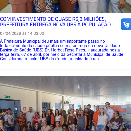
COM INVESTIMENTO DE QUASE R$ 3 MILHÕES,
PREFEITURA ENTREGA NOVA UBS À POPULAÇÃO
07/04/2026 ás 14:33:00
A Prefeitura Municipal deu mais um importante passo no
fortalecimento da saúde pública com a entrega da nova Unidade
Básica de Saúde (UBS) Dr. Herbet Rosa Pires, inaugurada nesta
terça-feira, 07 de abril, por meio da Secretaria Municipal de Saúde.
Considerada a maior UBS da cidade, a unidade é um ...