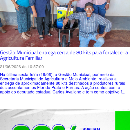
Gestão Municipal entrega cerca de 80 kits para fortalecer a
Agricultura Familiar
21/06/2026 ás 10:57:00
Na última sexta-feira (19/06), a Gestão Municipal, por meio da
Secretaria Municipal de Agricultura e Meio Ambiente, realizou a
entrega de aproximadamente 80 kits destinados a produtores rurais
dos assentamentos Flor do Prata e Furnas. A ação contou com o
apoio do deputado estadual Carlos Avallone e tem como objetivo f...