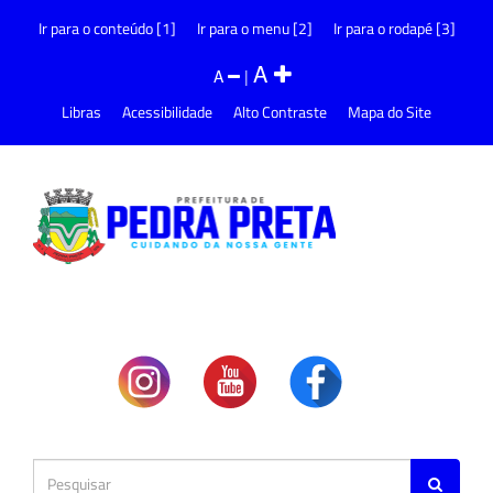
Ir para o conteúdo [1]
Ir para o menu [2]
Ir para o rodapé [3]
A
A
|
Libras
Acessibilidade
Alto Contraste
Mapa do Site