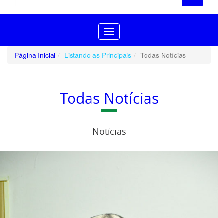
Toggle
navigation
Página Inicial
Listando as Principais
Todas Notícias
Todas Notícias
Notícias