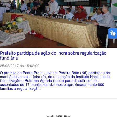
Prefeito participa de ação do Incra sobre regularização
fundiária
25/08/2017 ás 15:02:00
O prefeito de Pedra Preta, Juvenal Pereira Brito (Ná) participou na
manhã desta sexta-feira (2), de uma ação do Instituto Nacional de
Colonização e Reforma Agrária (Incra) para discutir com os
assentados de 17 municípios vizinhos e aproximadamente 800
famílias a regularizaç&...