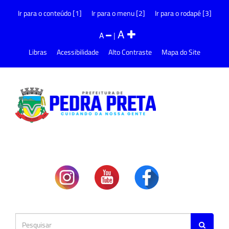
Ir para o conteúdo [1]
Ir para o menu [2]
Ir para o rodapé [3]
A
A
|
Libras
Acessibilidade
Alto Contraste
Mapa do Site