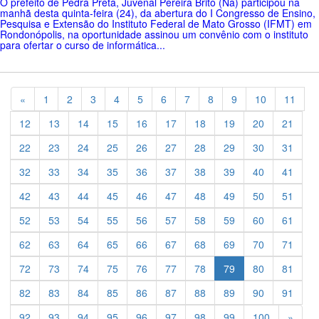
O prefeito de Pedra Preta, Juvenal Pereira Brito (Ná) participou na
manhã desta quinta-feira (24), da abertura do I Congresso de Ensino,
Pesquisa e Extensão do Instituto Federal de Mato Grosso (IFMT) em
Rondonópolis, na oportunidade assinou um convênio com o instituto
para ofertar o curso de informática...
Previous
«
1
2
3
4
5
6
7
8
9
10
11
12
13
14
15
16
17
18
19
20
21
22
23
24
25
26
27
28
29
30
31
32
33
34
35
36
37
38
39
40
41
42
43
44
45
46
47
48
49
50
51
52
53
54
55
56
57
58
59
60
61
62
63
64
65
66
67
68
69
70
71
72
73
74
75
76
77
78
79
80
81
82
83
84
85
86
87
88
89
90
91
Previ
92
93
94
95
96
97
98
99
100
»