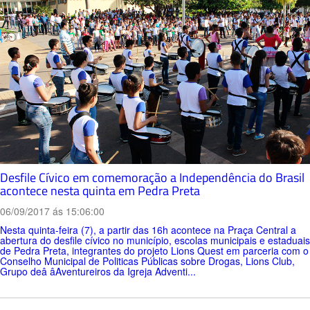
Desfile Cívico em comemoração a Independência do Brasil
acontece nesta quinta em Pedra Preta
06/09/2017 ás 15:06:00
Nesta quinta-feira (7), a partir das 16h acontece na Praça Central a
abertura do desfile cívico no município, escolas municipais e estaduais
de Pedra Preta, integrantes do projeto Lions Quest em parceria com o
Conselho Municipal de Politicas Públicas sobre Drogas, Lions Club,
Grupo deâ âAventureiros da Igreja Adventi...