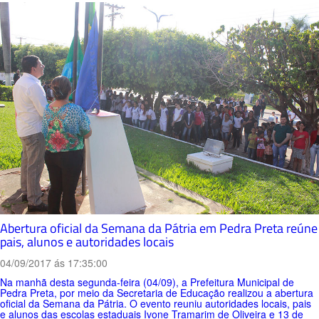
Abertura oficial da Semana da Pátria em Pedra Preta reúne
pais, alunos e autoridades locais
04/09/2017 ás 17:35:00
Na manhã desta segunda-feira (04/09), a Prefeitura Municipal de
Pedra Preta, por meio da Secretaria de Educação realizou a abertura
oficial da Semana da Pátria. O evento reuniu autoridades locais, pais
e alunos das escolas estaduais Ivone Tramarim de Oliveira e 13 de