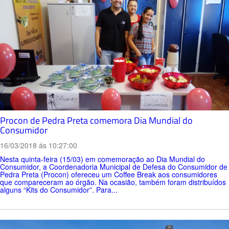
Procon de Pedra Preta comemora Dia Mundial do
Consumidor
16/03/2018 ás 10:27:00
Nesta quinta-feira (15/03) em comemoração ao Dia Mundial do
Consumidor, a Coordenadoria Municipal de Defesa do Consumidor de
Pedra Preta (Procon) ofereceu um Coffee Break aos consumidores
que compareceram ao órgão. Na ocasião, também foram distribuídos
alguns “Kits do Consumidor”. Para...