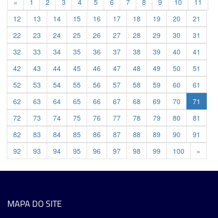
Previous
«
1
2
3
4
5
6
7
8
9
10
11
12
13
14
15
16
17
18
19
20
21
22
23
24
25
26
27
28
29
30
31
32
33
34
35
36
37
38
39
40
41
42
43
44
45
46
47
48
49
50
51
52
53
54
55
56
57
58
59
60
61
62
63
64
65
66
67
68
69
70
71
72
73
74
75
76
77
78
79
80
81
82
83
84
85
86
87
88
89
90
91
Previ
92
93
94
95
96
97
98
99
100
»
MAPA DO SITE