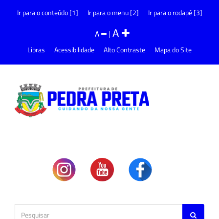
Ir para o conteúdo [1]
Ir para o menu [2]
Ir para o rodapé [3]
A
A
|
Libras
Acessibilidade
Alto Contraste
Mapa do Site