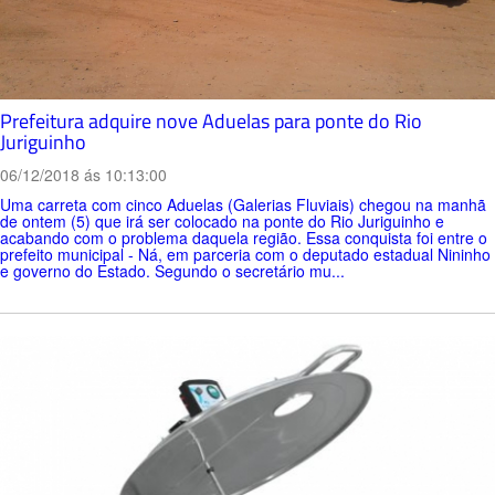
Prefeitura adquire nove Aduelas para ponte do Rio
Juriguinho
06/12/2018 ás 10:13:00
Uma carreta com cinco Aduelas (Galerias Fluviais) chegou na manhã
de ontem (5) que irá ser colocado na ponte do Rio Juriguinho e
acabando com o problema daquela região. Essa conquista foi entre o
prefeito municipal - Ná, em parceria com o deputado estadual Nininho
e governo do Estado. Segundo o secretário mu...