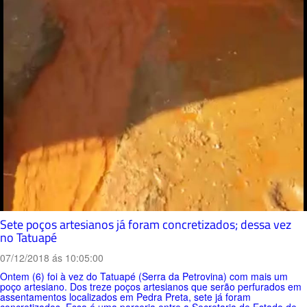
Sete poços artesianos já foram concretizados; dessa vez
no Tatuapé
07/12/2018 ás 10:05:00
Ontem (6) foi à vez do Tatuapé (Serra da Petrovina) com mais um
poço artesiano. Dos treze poços artesianos que serão perfurados em
assentamentos localizados em Pedra Preta, sete já foram