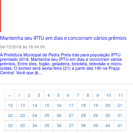
Mantenha seu IPTU em dias e concorram vários prêmios
04/12/2018 ás 18:04:00
A Prefeitura Municipal de Pedra Preta trás para população IPTU
premiado 2018. Mantenha seu IPTU em dias e concorram vários
prêmios. Entre eles, fogão, geladeira, bicicleta, televisão e micro-
ondas. O sorteio será sexta-feira (21) a partir das 19h na Praça
Central. Você que j&...
Previous
«
1
2
3
4
5
6
7
8
9
10
11
12
13
14
15
16
17
18
19
20
21
22
23
24
25
26
27
28
29
30
31
32
33
34
35
36
37
38
39
40
41