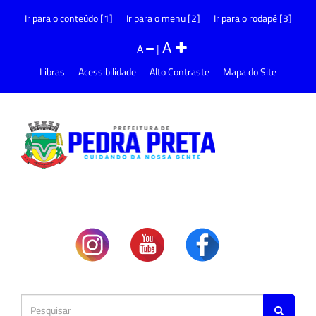
Ir para o conteúdo [1]
Ir para o menu [2]
Ir para o rodapé [3]
A
A
|
Libras
Acessibilidade
Alto Contraste
Mapa do Site