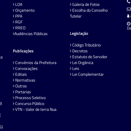
LOA
Galeria de Fotos
Orçamento
Escolha do Conselho
PPA
Tutelar
RGF
RREO
De
Legislação
Audiências Públicas
Código Tributário
Publicações
Decretos
Estatuto do Servidor
ta
Convênios da Prefeitura
Lei Orgânica
Convocações
Leis
Editais
Lei Complementar
Normativas
Outros
Portarias
Processo Seletivo
EB
Concurso Público
VTN - Valor de terra Nua
E
S)