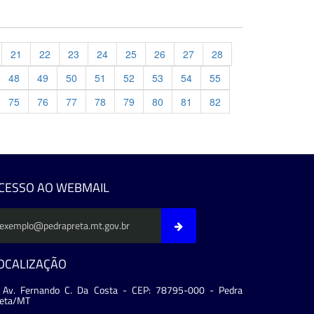
21
22
23
24
25
26
27
28
48
49
50
51
52
53
54
55
75
76
77
78
79
80
81
82
evious
CESSO AO WEBMAIL
OCALIZAÇÃO
Av. Fernando C. Da Costa - CEP: 78795-000 - Pedra
reta/MT