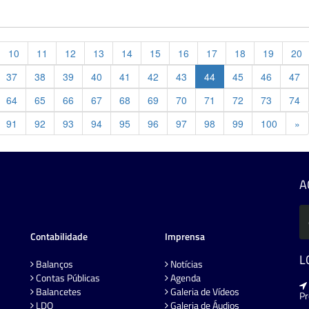
10
11
12
13
14
15
16
17
18
19
20
37
38
39
40
41
42
43
44
45
46
47
64
65
66
67
68
69
70
71
72
73
74
Pr
91
92
93
94
95
96
97
98
99
100
»
A
Contabilidade
Imprensa
L
Balanços
Notícias
Contas Públicas
Agenda
Balancetes
Galeria de Vídeos
P
LDO
Galeria de Áudios