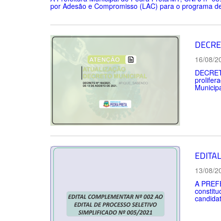
por Adesão e Compromisso (LAC) para o programa de s
DECRE
16/08/2
DECRETO
prolife
Municipa
EDITA
13/08/2
A PREFE
constitu
candidat