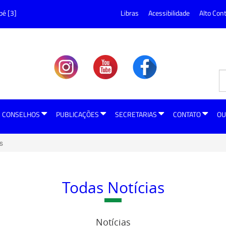
pé [3]
Libras
Acessibilidade
Alto Con
CONSELHOS
PUBLICAÇÕES
SECRETARIAS
CONTATO
OU
s
Todas Notícias
Notícias