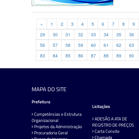
Previous
«
1
2
3
4
5
6
7
8
9
29
30
31
32
33
34
35
36
56
57
58
59
60
61
62
63
83
84
85
86
87
88
89
90
MAPA DO SITE
Prefeitura
Licitações
Competências e Estrutura
ADESÃO A ATA DE
Organizacional
REGISTRO DE PREÇOS
Projetos da Administração
Carta Convite
Procuradoria Geral
Chamada
Banco de Imagens