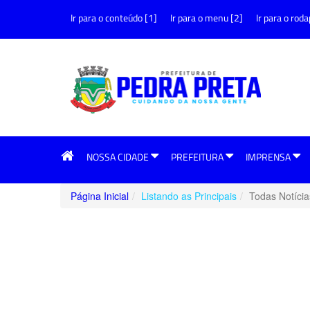
Ir para o conteúdo [1]
Ir para o menu [2]
Ir para o roda
NOSSA CIDADE
PREFEITURA
IMPRENSA
Página Inicial
Listando as Principais
Todas Notícia