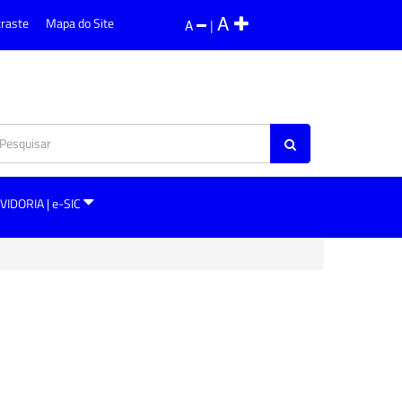
A
traste
Mapa do Site
A
|
VIDORIA | e-SIC