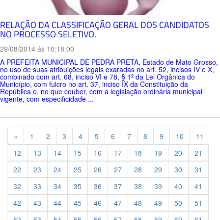
RELAÇÃO DA CLASSIFICAÇÃO GERAL DOS CANDIDATOS
NO PROCESSO SELETIVO.
29/08/2014 ás 10:18:00
A PREFEITA MUNICIPAL DE PEDRA PRETA, Estado de Mato Grosso,
no uso de suas atribuições legais exaradas no art. 52, incisos IV e X,
combinado com art. 68, inciso VI e 78, § 1º da Lei Orgânica do
Município, com fulcro no art. 37, inciso IX da Constituição da
República e, no que couber, com a legislação ordinária municipal
vigente, com especificidade ...
Previous
«
1
2
3
4
5
6
7
8
9
10
11
12
13
14
15
16
17
18
19
20
21
22
23
24
25
26
27
28
29
30
31
32
33
34
35
36
37
38
39
40
41
42
43
44
45
46
47
48
49
50
51
52
53
54
55
56
57
58
59
60
61