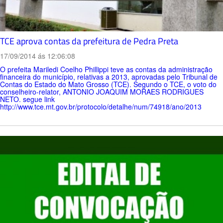
TCE aprova contas da prefeitura de Pedra Preta
17/09/2014 ás 12:06:08
O prefeita Mariledi Coelho Phillippi teve as contas da administração
financeira do município, relativas a 2013, aprovadas pelo Tribunal de
Contas do Estado do Mato Grosso (TCE). Segundo o TCE, o voto do
conselheiro-relator, ANTONIO JOAQUIM MORAES RODRIGUES
NETO. segue link
http://www.tce.mt.gov.br/protocolo/detalhe/num/74918/ano/2013