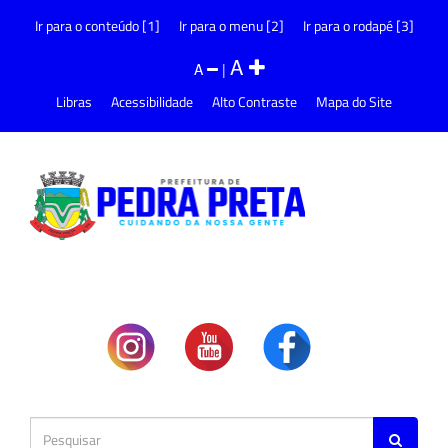
Ir para o conteúdo [1]
Ir para o menu [2]
Ir para o rodapé [3]
A
A
|
Libras
Acessibilidade
Alto Contraste
Mapa do Site