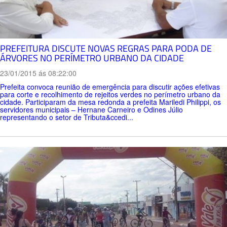
PREFEITURA DISCUTE NOVAS REGRAS PARA PODA DE
ÁRVORES NO PERÍMETRO URBANO DA CIDADE
23/01/2015 ás 08:22:00
Prefeita convoca reunião de emergência para discutir ações efetivas
para corte e recolhimento de rejeitos verdes no perímetro urbano da
cidade. Participaram da mesa redonda a prefeita Mariledi Philippi, os
servidores municipais – Hernane Carneiro e Odines Júlio
representando o setor de Tributa&ccedi...