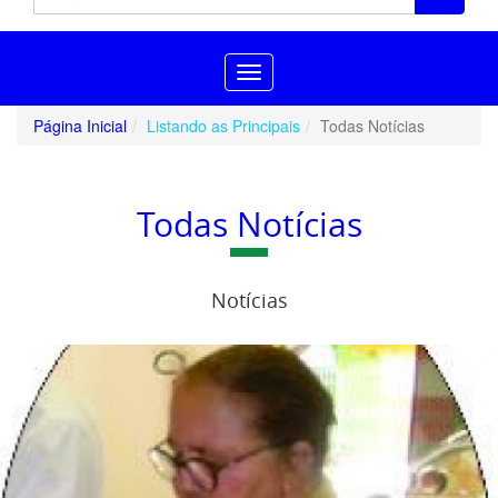
Toggle
navigation
Página Inicial
Listando as Principais
Todas Notícias
Todas Notícias
Notícias