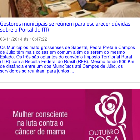
Gestores municipais se reúnem para esclarecer dúvidas
sobre o Portal do ITR
06/11/2014 ás 10:47:22
Os Municípios mato-grossenses de Sapezal, Pedra Preta e Campos
de Júlio têm mais coisas em comum além de serem do mesmo
Estado. Os três são optantes do convênio Imposto Territorial Rural
(ITR) com a Receita Federal do Brasil (RFB). Mesmo tendo 900 Km
de distância entre um dos Municípios até Campos de Júlio, os
servidores se reuniram para juntos ...