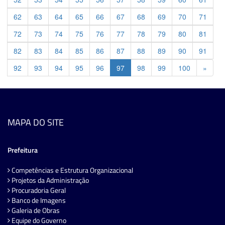
62
63
64
65
66
67
68
69
70
71
72
73
74
75
76
77
78
79
80
81
82
83
84
85
86
87
88
89
90
91
Previ
92
93
94
95
96
97
98
99
100
»
MAPA DO SITE
Prefeitura
Competências e Estrutura Organizacional
Projetos da Administração
Procuradoria Geral
Banco de Imagens
Galeria de Obras
Equipe do Governo