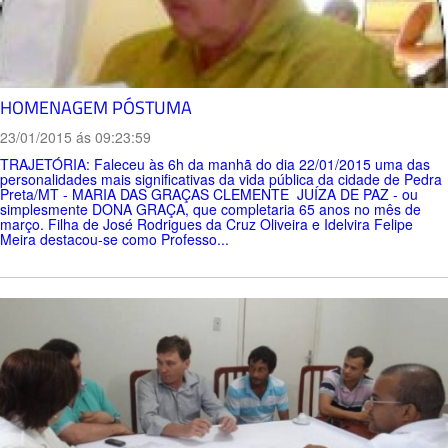
HOMENAGEM PÓSTUMA
23/01/2015 ás 09:23:59
TRAJETÓRIA: Faleceu às 6h da manhã do dia 22/01/2015 uma das
personalidades mais significativas da vida pública da cidade de Pedra
Preta/MT - MARIA DAS GRAÇAS CLEMENTE  JUÍZA DE PAZ - ou
simplesmente DONA GRAÇA, que completaria 65 anos no mês de
março. Filha de José Rodrigues da Cruz Oliveira e Idelvira Felipe
Meira destacou-se como Professo...