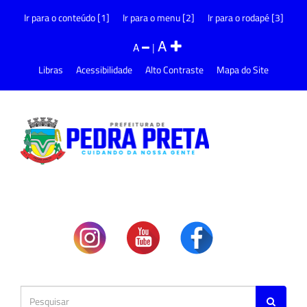
Ir para o conteúdo [1]
Ir para o menu [2]
Ir para o rodapé [3]
A
A
|
Libras
Acessibilidade
Alto Contraste
Mapa do Site