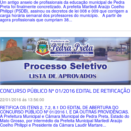
Um antigo anseio de profissionais da educação municipal de Pedra
Preta foi finalmente concretizado. A prefeita Mariledi Araújo Coelho
Philippi (PSDB), assinou os decretos de lei 008 e 009 que corrigem a
carga horária semanal dos professores do município. A partir de
agora profissionais que cumpriam 38...
CONCURSO PÚBLICO Nº 01/2016 EDITAL DE RETIFICAÇÃO
22/01/2016 ás 13:56:00
RETIFICA OS ITENS 2, 7.2, 8.1 DO EDITAL DE ABERTURA DO
CONCURSO PÚBLICO Nº 01/2016 I, E DÁ OUTRAS PROVIDÊNCIAS.
A Prefeitura Municipal e Câmara Municipal de Pedra Preta, Estado do
Mato Grosso, por intermédio da Prefeita Municipal Mariledi Araújo
Coelho Philippi e Presidente da Câmara Laudir Martare...