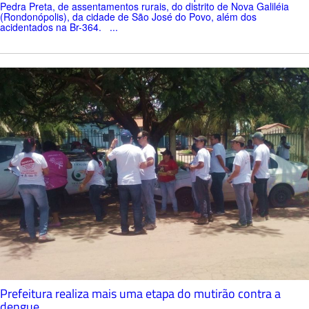
Pedra Preta, de assentamentos rurais, do distrito de Nova Galiléia
(Rondonópolis), da cidade de São José do Povo, além dos
acidentados na Br-364. ...
Prefeitura realiza mais uma etapa do mutirão contra a
dengue