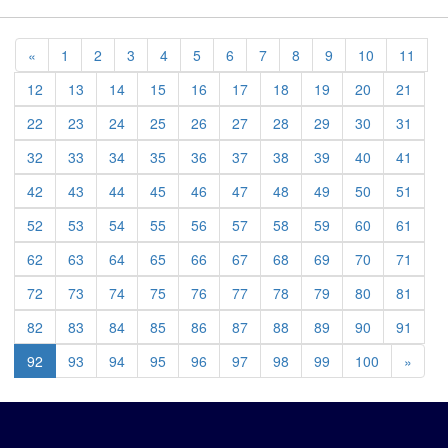
Previous
«
1
2
3
4
5
6
7
8
9
10
11
12
13
14
15
16
17
18
19
20
21
22
23
24
25
26
27
28
29
30
31
32
33
34
35
36
37
38
39
40
41
42
43
44
45
46
47
48
49
50
51
52
53
54
55
56
57
58
59
60
61
62
63
64
65
66
67
68
69
70
71
72
73
74
75
76
77
78
79
80
81
82
83
84
85
86
87
88
89
90
91
Previ
92
93
94
95
96
97
98
99
100
»