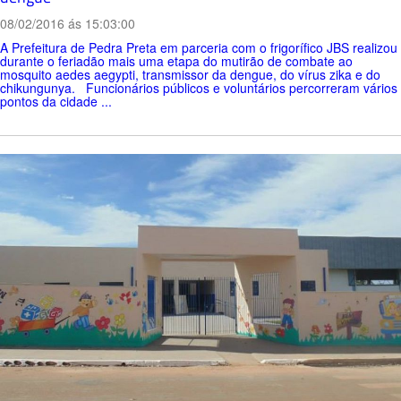
08/02/2016 ás 15:03:00
A Prefeitura de Pedra Preta em parceria com o frigorífico JBS realizou
durante o feriadão mais uma etapa do mutirão de combate ao
mosquito aedes aegypti, transmissor da dengue, do vírus zika e do
chikungunya. Funcionários públicos e voluntários percorreram vários
pontos da cidade ...