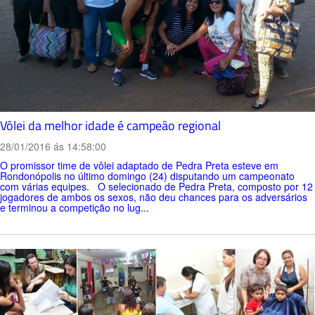
Vôlei da melhor idade é campeão regional
28/01/2016 ás 14:58:00
O promissor time de vôlei adaptado de Pedra Preta esteve em
Rondonópolis no último domingo (24) disputando um campeonato
com várias equipes. O selecionado de Pedra Preta, composto por 12
jogadores de ambos os sexos, não deu chances para os adversários
e terminou a competição no lug...