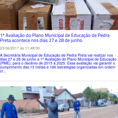
1ª Avaliação do Plano Municipal de Educação de Pedra
Preta acontece nos dias 27 e 28 de junho
23/06/2017 ás 11:48:00
A Secretária Municipal de Educação de Pedra Preta vai realizar nos
dias 27 e 28 de junho a 1ª Avaliação do Plano Municipal de Educação
(PME), para o decênio de 2015 a 2025. Essa avaliação vai garantir o
cumprimento das 13 metas e 166 estratégias organizadas em ordem
cr...