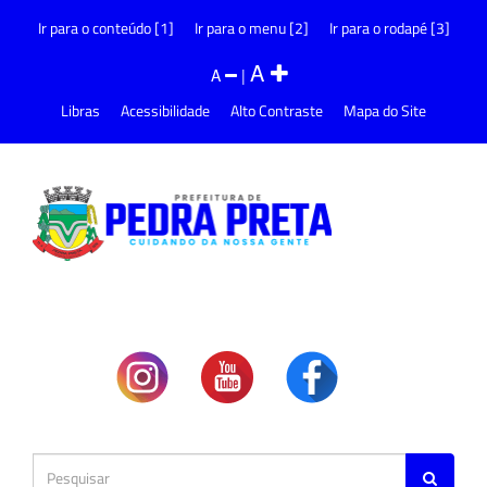
Ir para o conteúdo [1]
Ir para o menu [2]
Ir para o rodapé [3]
A
A
|
Libras
Acessibilidade
Alto Contraste
Mapa do Site