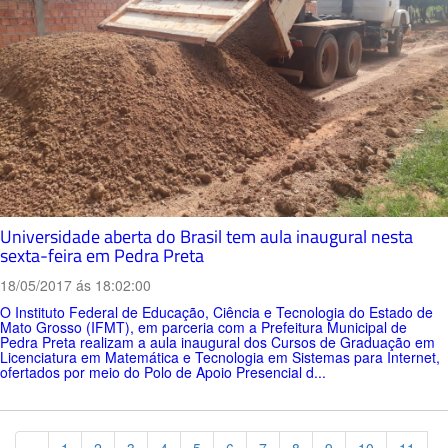
Universidade aberta do Brasil tem aula inaugural nesta
sexta-feira em Pedra Preta
18/05/2017 ás 18:02:00
O Instituto Federal de Educação, Ciência e Tecnologia do Estado de
Mato Grosso (IFMT), em parceria com a Prefeitura Municipal de
Pedra Preta realizam a aula inaugural dos Cursos de Graduação em
Licenciatura em Matemática e Tecnologia em Sistemas para Internet,
ofertados por meio do Polo de Apoio Presencial d...
Previous
«
1
2
3
4
5
6
7
8
9
10
11