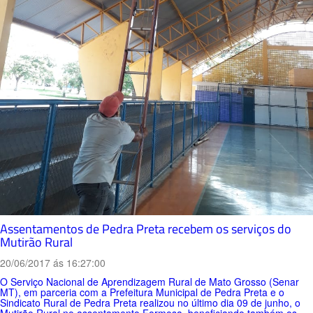
Assentamentos de Pedra Preta recebem os serviços do
Mutirão Rural
20/06/2017 ás 16:27:00
O Serviço Nacional de Aprendizagem Rural de Mato Grosso (Senar
MT), em parceria com a Prefeitura Municipal de Pedra Preta e o
Sindicato Rural de Pedra Preta realizou no último dia 09 de junho, o
Mutirão Rural no assentamento Formosa, beneficiando também os