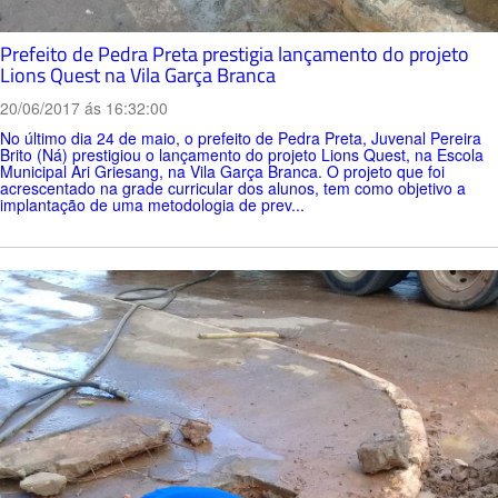
Prefeito de Pedra Preta prestigia lançamento do projeto
Lions Quest na Vila Garça Branca
20/06/2017 ás 16:32:00
No último dia 24 de maio, o prefeito de Pedra Preta, Juvenal Pereira
Brito (Ná) prestigiou o lançamento do projeto Lions Quest, na Escola
Municipal Ari Griesang, na Vila Garça Branca. O projeto que foi
acrescentado na grade curricular dos alunos, tem como objetivo a
implantação de uma metodologia de prev...