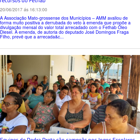
recursos do Fethab
20/06/2017 ás 16:13:00
A Associação Mato-grossense dos Municípios – AMM avaliou de
forma muito positiva a derrubada do veto à emenda que propõe a
divulgação mensal do valor total arrecadado com o Fethab Óleo
Diesel. A emenda, de autoria do deputado José Domingos Fraga
Filho, prevê que a arrecada&c...
Equipes de Pedra Preta são campeãs nos Jogos Escolares