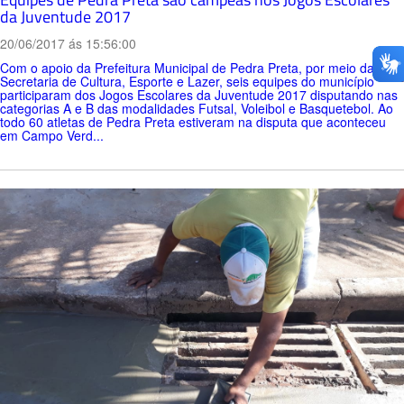
da Juventude 2017
20/06/2017 ás 15:56:00
Com o apoio da Prefeitura Municipal de Pedra Preta, por meio da
Secretaria de Cultura, Esporte e Lazer, seis equipes do município
participaram dos Jogos Escolares da Juventude 2017 disputando nas
categorias A e B das modalidades Futsal, Voleibol e Basquetebol. Ao
todo 60 atletas de Pedra Preta estiveram na disputa que aconteceu
em Campo Verd...