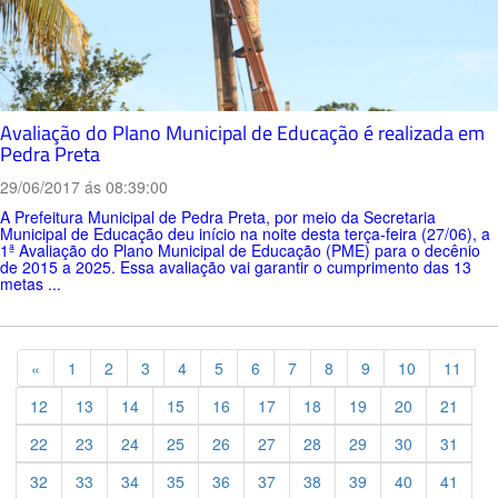
Avaliação do Plano Municipal de Educação é realizada em
Pedra Preta
29/06/2017 ás 08:39:00
A Prefeitura Municipal de Pedra Preta, por meio da Secretaria
Municipal de Educação deu início na noite desta terça-feira (27/06), a
1ª Avaliação do Plano Municipal de Educação (PME) para o decênio
de 2015 a 2025. Essa avaliação vai garantir o cumprimento das 13
metas ...
Previous
«
1
2
3
4
5
6
7
8
9
10
11
12
13
14
15
16
17
18
19
20
21
22
23
24
25
26
27
28
29
30
31
32
33
34
35
36
37
38
39
40
41