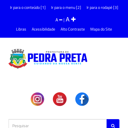
Ir para o conteúdo [1]
Ir para o menu [2]
Ir para o rodapé [3]
A
A
|
Libras
Acessibilidade
Alto Contraste
Mapa do Site