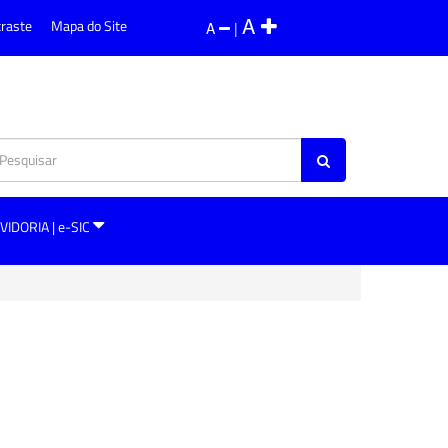
A
traste
Mapa do Site
A
|
VIDORIA | e-SIC