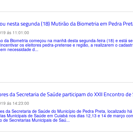
u nesta segunda (18) Mutirão da Biometria em Pedra Pret
019 ás 11:01:00
o da Biometria começou na manhã desta segunda-feira (18) e está sen
é incentivar os eleitores pedra-pretense e região, a realizarem o cada
sem necessidade d...
ores da Secretaria de Saúde participam do XXII Encontro de
019 ás 14:23:00
es da Secretaria de Saúde do Município de Pedra Preta, localizado há
rias Municipais de Saúde em Cuiabá nos dias 12,13 e 14 de março com
 de Secretarias Municipais de Saú...