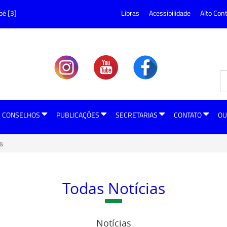
pé [3]
Libras
Acessibilidade
Alto Con
CONSELHOS
PUBLICAÇÕES
SECRETARIAS
CONTATO
OU
s
Todas Notícias
Notícias