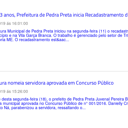
3 anos, Prefeitura de Pedra Preta inicia Recadastramento d
019 ás 16:01:00
tura Municipal de Pedra Preta iniciou na segunda-feira (11) o recada
ípio e na Vila Garça Branca. O trabalho é gerenciado pelo setor de T
oria ME. O recadastramento est&aac...
tura nomeia servidora aprovada em Concurso Público
019 ás 15:26:00
 desta segunda-feira (18), o prefeito de Pedra Preta Juvenal Pereira 
a municipal aprovada no Concurso Público de n° 001/2016. Danielly Cris
to Ná, parabenizou a servidora, ressaltando o...