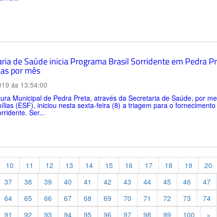
aria de Saúde inicia Programa Brasil Sorridente em Pedra P
ias por mês
019 ás 13:54:00
tura Municipal de Pedra Preta, através da Secretaria de Saúde, por m
lias (ESF), iniciou nesta sexta-feira (8) a triagem para o forneciment
rridente. Ser...
10
11
12
13
14
15
16
17
18
19
20
37
38
39
40
41
42
43
44
45
46
47
64
65
66
67
68
69
70
71
72
73
74
Pr
91
92
93
94
95
96
97
98
99
100
»