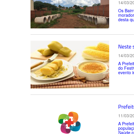
14/03/2
Os Bair
morador
desta qu
Neste 
14/03/2
A Prefei
do Festi
evento i
Prefei
11/03/2
A Prefei
populaç
Saúde c