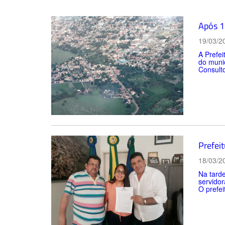
Após 1
19/03/2
A Prefei
do munic
Consult
Prefei
18/03/2
Na tarde
servidor
O prefei