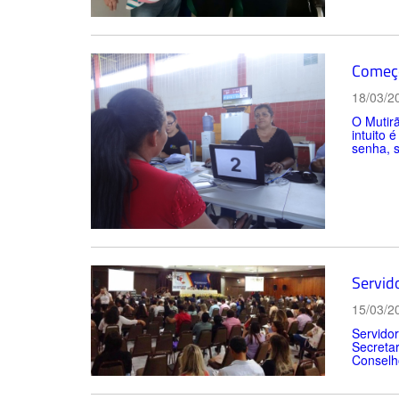
Começo
18/03/2
O Mutirã
intuito 
senha, 
Servid
15/03/2
Servidor
Secreta
Conselho