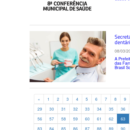
Secret
dentár
08/03/2
A Prefei
das Famí
Brasil So
Previous
«
1
2
3
4
5
6
7
8
9
29
30
31
32
33
34
35
36
56
57
58
59
60
61
62
63
83
84
85
86
87
88
89
90