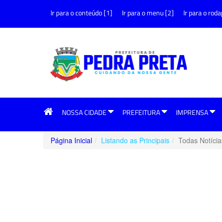
Ir para o conteúdo [1]
Ir para o menu [2]
Ir para o roda
NOSSA CIDADE
PREFEITURA
IMPRENSA
Página Inicial
Listando as Principais
Todas Notícia