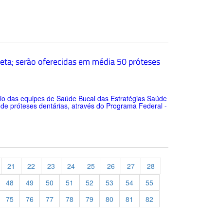
reta; serão oferecidas em média 50 próteses
eio das equipes de Saúde Bucal das Estratégias Saúde
o de próteses dentárias, através do Programa Federal -
21
22
23
24
25
26
27
28
48
49
50
51
52
53
54
55
75
76
77
78
79
80
81
82
evious