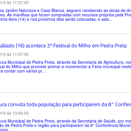
019 ás 17:37:00
ros Jardim Natureza e Casa Blanca, seguem recebendo as obras de dr
es. As manilhas que foram compradas com recursos próprios pela Pref
inta-feira (14) e nos próximos dias serão colocadas, e assi...
sábado (16) acontece 2ª Festival do Milho em Pedra Preta
019 ás 11:07:00
tura Municipal de Pedra Preta, através da Secretaria de Agricultura, c
val do Milho que promete animar e movimentar a Feira municipal neste
rá contar com vários pr...
tura convida toda população para participarem da 8° Confe
019 ás 10:45:00
tura Municipal de Pedra Preta, através da Secretaria de Saúde, por m
ão de Pedra Preta e região para participarem da 8° Conferência Muni
omo...