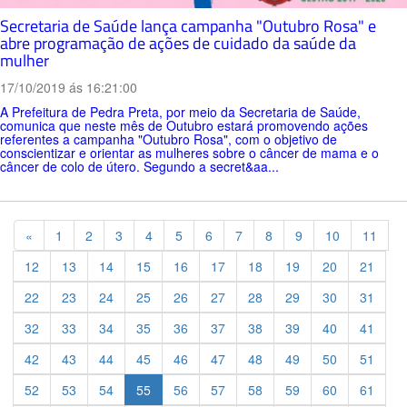
Secretaria de Saúde lança campanha "Outubro Rosa" e
abre programação de ações de cuidado da saúde da
mulher
17/10/2019 ás 16:21:00
A Prefeitura de Pedra Preta, por meio da Secretaria de Saúde,
comunica que neste mês de Outubro estará promovendo ações
referentes a campanha "Outubro Rosa", com o objetivo de
conscientizar e orientar as mulheres sobre o câncer de mama e o
câncer de colo de útero. Segundo a secret&aa...
Previous
«
1
2
3
4
5
6
7
8
9
10
11
12
13
14
15
16
17
18
19
20
21
22
23
24
25
26
27
28
29
30
31
32
33
34
35
36
37
38
39
40
41
42
43
44
45
46
47
48
49
50
51
52
53
54
55
56
57
58
59
60
61