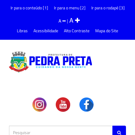
Ir para o conteúdo [1]
Ir para o menu [2]
Ir para o rodapé [3]
A
A
|
Libras
Acessibilidade
Alto Contraste
Mapa do Site