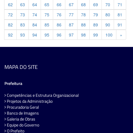
62
63
64
65
66
67
68
69
70
71
72
73
74
75
76
77
78
79
80
81
82
83
84
85
86
87
88
89
90
91
Previ
92
93
94
95
96
97
98
99
100
»
MAPA DO SITE
Prefeitura
Competências e Estrutura Organizacional
Projetos da Administração
Procuradoria Geral
Banco de Imagens
Galeria de Obras
Equipe do Governo
O Prefeito