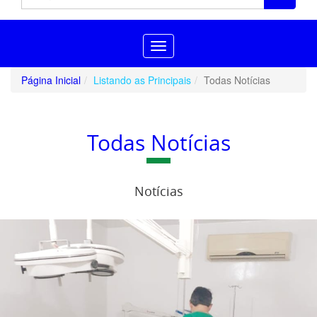
Toggle
navigation
Página Inicial
Listando as Principais
Todas Notícias
Todas Notícias
Notícias