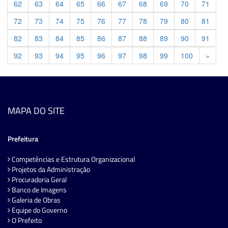
62
63
64
65
66
67
68
69
70
71
72
73
74
75
76
77
78
79
80
81
82
83
84
85
86
87
88
89
90
91
Previ
92
93
94
95
96
97
98
99
100
»
MAPA DO SITE
Prefeitura
Competências e Estrutura Organizacional
Projetos da Administração
Procuradoria Geral
Banco de Imagens
Galeria de Obras
Equipe do Governo
O Prefeito