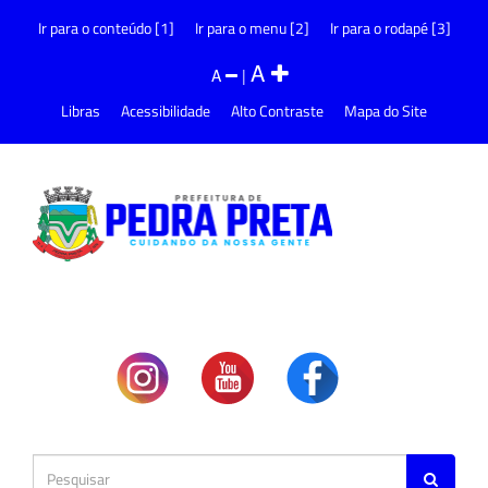
Ir para o conteúdo [1]
Ir para o menu [2]
Ir para o rodapé [3]
A
A
|
Libras
Acessibilidade
Alto Contraste
Mapa do Site