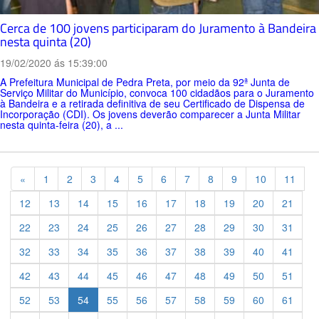
Cerca de 100 jovens participaram do Juramento à Bandeira
nesta quinta (20)
19/02/2020 ás 15:39:00
A Prefeitura Municipal de Pedra Preta, por meio da 92ª Junta de
Serviço Militar do Município, convoca 100 cidadãos para o Juramento
à Bandeira e a retirada definitiva de seu Certificado de Dispensa de
Incorporação (CDI). Os jovens deverão comparecer a Junta Militar
nesta quinta-feira (20), a ...
Previous
«
1
2
3
4
5
6
7
8
9
10
11
12
13
14
15
16
17
18
19
20
21
22
23
24
25
26
27
28
29
30
31
32
33
34
35
36
37
38
39
40
41
42
43
44
45
46
47
48
49
50
51
52
53
54
55
56
57
58
59
60
61