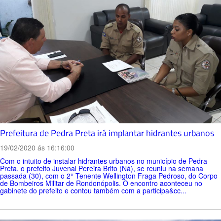
Prefeitura de Pedra Preta irá implantar hidrantes urbanos
19/02/2020 ás 16:16:00
Com o intuito de instalar hidrantes urbanos no município de Pedra
Preta, o prefeito Juvenal Pereira Brito (Ná), se reuniu na semana
passada (30), com o 2° Tenente Wellington Fraga Pedroso, do Corpo
de Bombeiros Militar de Rondonópolis. O encontro aconteceu no
gabinete do prefeito e contou também com a participa&cc...