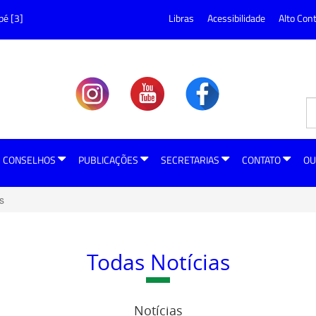
pé [3]
Libras
Acessibilidade
Alto Con
CONSELHOS
PUBLICAÇÕES
SECRETARIAS
CONTATO
OU
s
Todas Notícias
Notícias