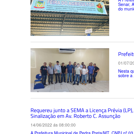
Senar, A
do munic
Prefeit
01/07/2
Nesta qu
sobre a 
Requereu junto a SEMA a Licença Prévia (LP), 
Sinalização em Av. Roberto C. Assunção
14/06/2022 ás 08:00:00
A Prefeitura Municipal de Pedra Preta/MT, CNPJ nº 03