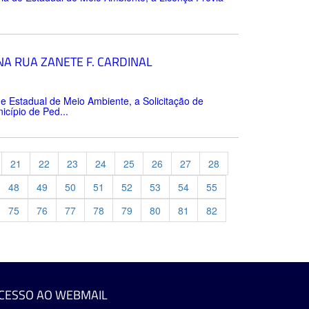
A RUA ZANETE F. CARDINAL
e Estadual de Meio Ambiente, a Solicitação de
cípio de Ped...
21
22
23
24
25
26
27
28
48
49
50
51
52
53
54
55
75
76
77
78
79
80
81
82
evious
CESSO AO WEBMAIL