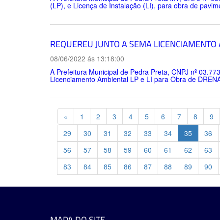
(LP), e Licença de Instalação (LI), para obra de pavim
REQUEREU JUNTO A SEMA LICENCIAMENTO A
08/06/2022 ás 13:18:00
A Prefeitura Municipal de Pedra Preta, CNPJ nº 03.77
Licenciamento Ambiental LP e LI para Obra de DRENAG
Previous
«
1
2
3
4
5
6
7
8
9
29
30
31
32
33
34
35
36
56
57
58
59
60
61
62
63
83
84
85
86
87
88
89
90
MAPA DO SITE