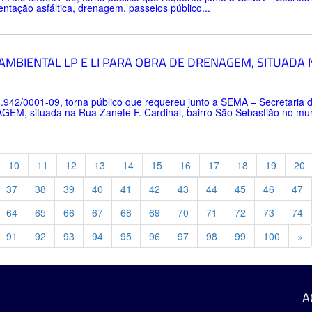
entação asfáltica, drenagem, passeios público...
MBIENTAL LP E LI PARA OBRA DE DRENAGEM, SITUADA N
3.942/0001-09, torna público que requereu junto a SEMA – Secretaria d
EM, situada na Rua Zanete F. Cardinal, bairro São Sebastião no muni
10
11
12
13
14
15
16
17
18
19
20
37
38
39
40
41
42
43
44
45
46
47
64
65
66
67
68
69
70
71
72
73
74
Pr
91
92
93
94
95
96
97
98
99
100
»
A