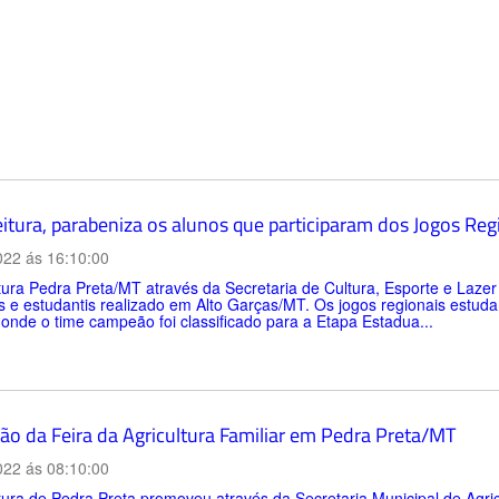
itura, parabeniza os alunos que participaram dos Jogos Reg
022 ás 16:10:00
tura Pedra Preta/MT através da Secretaria de Cultura, Esporte e Laze
s e estudantis realizado em Alto Garças/MT. Os jogos regionais estuda
onde o time campeão foi classificado para a Etapa Estadua...
ção da Feira da Agricultura Familiar em Pedra Preta/MT
022 ás 08:10:00
tura de Pedra Preta promoveu através da Secretaria Municipal de Agri