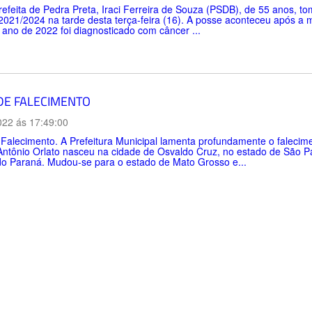
refeita de Pedra Preta, Iraci Ferreira de Souza (PSDB), de 55 anos, t
021/2024 na tarde desta terça-feira (16). A posse aconteceu após a m
o ano de 2022 foi diagnosticado com câncer ...
DE FALECIMENTO
022 ás 17:49:00
Falecimento. A Prefeitura Municipal lamenta profundamente o falecime
ntônio Orlato nasceu na cidade de Osvaldo Cruz, no estado de São Pa
do Paraná. Mudou-se para o estado de Mato Grosso e...