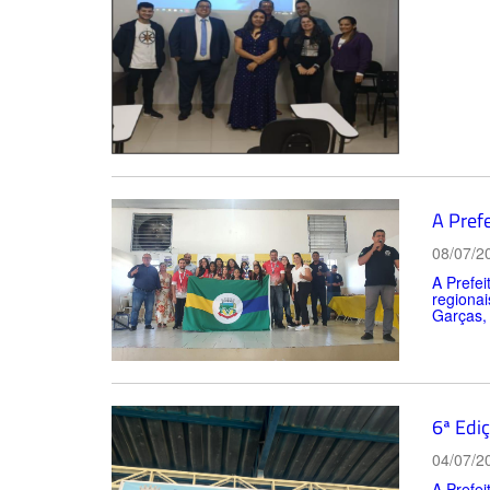
A Prefe
08/07/2
A Prefei
regionai
Garças, 
6ª Edi
04/07/2
A Prefei