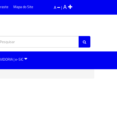
A
traste
Mapa do Site
A
|
VIDORIA | e-SIC