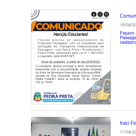
Comuni
19/08/2
Fiquem 
Passagei
cadastro
Iraci 
17/08/2