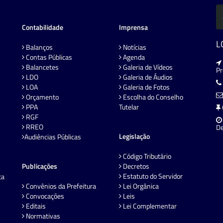
Contabilidade
Imprensa
L
Balanços
Notícias
Contas Públicas
Agenda
Balancetes
Galeria de Vídeos
P
LDO
Galeria de Áudios
LOA
Galeria de Fotos
Orçamento
Escolha do Conselho
PPA
Tutelar
RGF
RREO
De
Legislação
Audiências Públicas
Código Tributário
Publicações
Decretos
Estatuto do Servidor
ta
Convênios da Prefeitura
Lei Orgânica
Convocações
Leis
Editais
Lei Complementar
Normativas