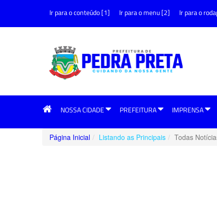
Ir para o conteúdo [1]
Ir para o menu [2]
Ir para o roda
NOSSA CIDADE
PREFEITURA
IMPRENSA
Página Inicial
Listando as Principais
Todas Notícia