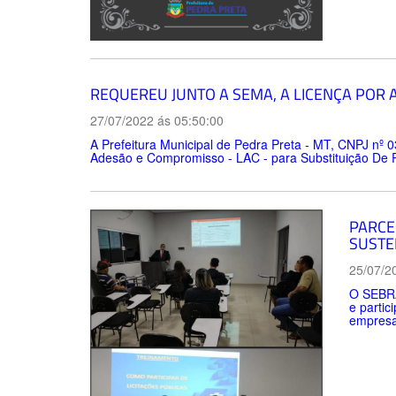
REQUEREU JUNTO A SEMA, A LICENÇA POR 
27/07/2022 ás 05:50:00
A Prefeitura Municipal de Pedra Preta - MT, CNPJ nº 
Adesão e Compromisso - LAC - para Substituição De Po
PARCE
SUSTE
25/07/2
O SEBRA
e partic
empresa