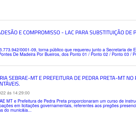
ADESÃO E COMPROMISSO - LAC PARA SUBSTITUIÇÃO DE
03.773.942/0001-09, torna público que requereu junto a Secretaria de
ntes De Madeira Por Bueiros, dos Ponto 01 / Ponto 02 / Ponto 03 / Pon
RIA SEBRAE-MT E PREFEITURA DE PEDRA PRETA-MT N
NTÁVEIS.
022 ás 14:29:00
E MT e Prefeitura de Pedra Preta proporcionaram um curso de instru
ipações em licitações governamentais, referentes aos pregões presenc
s do munic&ia...