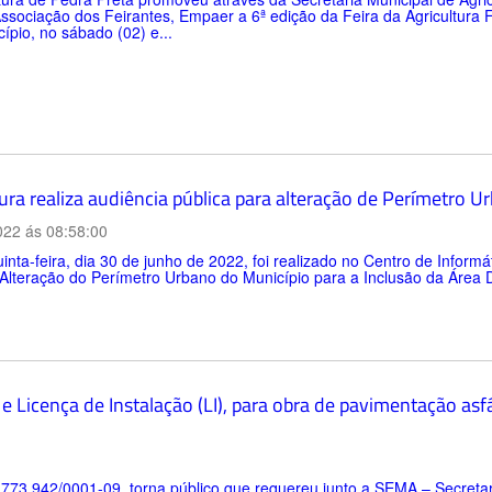
ssociação dos Feirantes, Empaer a 6ª edição da Feira da Agricultura F
ípio, no sábado (02) e...
ura realiza audiência pública para alteração de Perímetro U
022 ás 08:58:00
inta-feira, dia 30 de junho de 2022, foi realizado no Centro de Inform
Alteração do Perímetro Urbano do Município para a Inclusão da Área Des
e Licença de Instalação (LI), para obra de pavimentação asfá
.773.942/0001-09, torna público que requereu junto a SEMA – Secretar