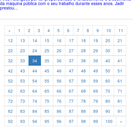
da máquina pública com o seu trabalho durante esses anos. Jadir
prestou...
Previous
«
1
2
3
4
5
6
7
8
9
10
11
12
13
14
15
16
17
18
19
20
21
22
23
24
25
26
27
28
29
30
31
32
33
34
35
36
37
38
39
40
41
42
43
44
45
46
47
48
49
50
51
52
53
54
55
56
57
58
59
60
61
62
63
64
65
66
67
68
69
70
71
72
73
74
75
76
77
78
79
80
81
82
83
84
85
86
87
88
89
90
91
Previ
92
93
94
95
96
97
98
99
100
»