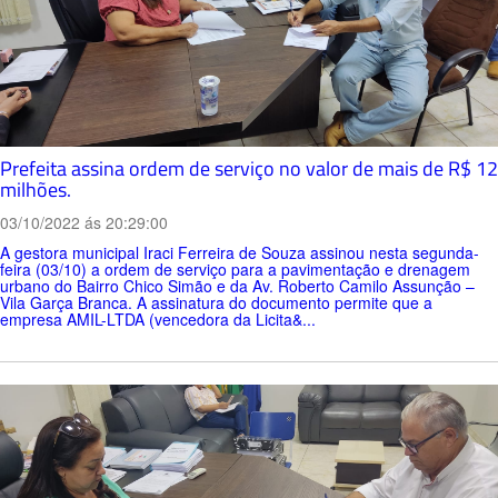
Prefeita assina ordem de serviço no valor de mais de R$ 12
milhões.
03/10/2022 ás 20:29:00
A gestora municipal Iraci Ferreira de Souza assinou nesta segunda-
feira (03/10) a ordem de serviço para a pavimentação e drenagem
urbano do Bairro Chico Simão e da Av. Roberto Camilo Assunção –
Vila Garça Branca. A assinatura do documento permite que a
empresa AMIL-LTDA (vencedora da Licita&...