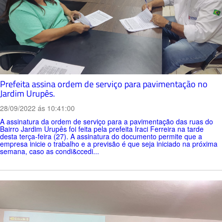
Prefeita assina ordem de serviço para pavimentação no
Jardim Urupês.
28/09/2022 ás 10:41:00
A assinatura da ordem de serviço para a pavimentação das ruas do
Bairro Jardim Urupês foi feita pela prefeita Iraci Ferreira na tarde
desta terça-feira (27). A assinatura do documento permite que a
empresa inicie o trabalho e a previsão é que seja iniciado na próxima
semana, caso as condi&ccedi...