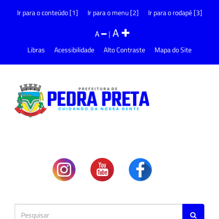
Ir para o conteúdo [1]
Ir para o menu [2]
Ir para o rodapé [3]
A
A
|
Libras
Acessibilidade
Alto Contraste
Mapa do Site