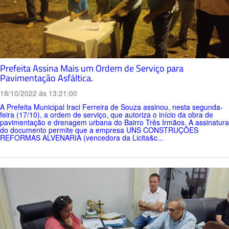
Prefeita Assina Mais um Ordem de Serviço para
Pavimentação Asfáltica.
18/10/2022 ás 13:21:00
A Prefeita Municipal Iraci Ferreira de Souza assinou, nesta segunda-
feira (17/10), a ordem de serviço, que autoriza o início da obra de
pavimentação e drenagem urbana do Bairro Três Irmãos. A assinatura
do documento permite que a empresa UNS CONSTRUÇÕES
REFORMAS ALVENARIA (vencedora da Licita&c...